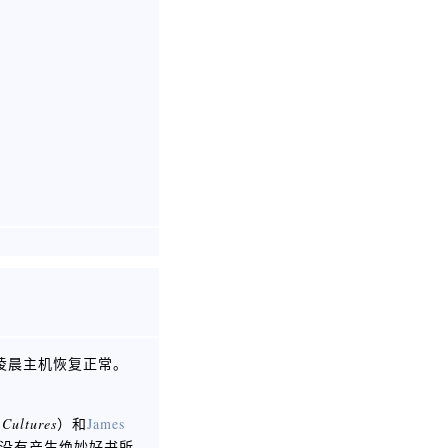
日凌晨主机恢复正常。
 Cultures
）和
James
没有产生绝妙好书所