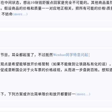
存在中间状态，想出10块钱舒服点回家是完全不可能的。其他商品虽
。假设商品的价格和质量一一对应地正相关，把所有可能的价格\质
，不妨命
(more...)
留节目，耳朵都起茧了，不过既然
Wenhao同学特意问起
：
的观点是希望能够放开价格管制（如果不能做到让铁路私有化的话）
会促成垄断国企对于火车票的价格歧视，从而进一步盘剥百姓。想知
—下，下列方案或许比简单限价和放开都要好一
(more...)