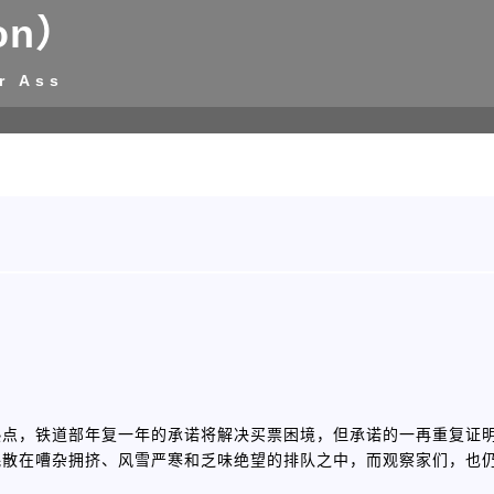
on）
r Ass
热点，铁道部年复一年的承诺将解决买票困境，但承诺的一再重复证
耗散在嘈杂拥挤、风雪严寒和乏味绝望的排队之中，而观察家们，也