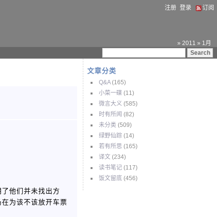
注册
登录
订阅
» 2011 » 1月
文章分类
Q&A
(165)
小菜一碟
(11)
微言大义
(585)
时有所闻
(82)
未分类
(509)
绿野仙踪
(14)
若有所思
(165)
译文
(234)
读书笔记
(117)
饭文留底
(456)
明了他们并未找出方
仍在为该不该放开车票