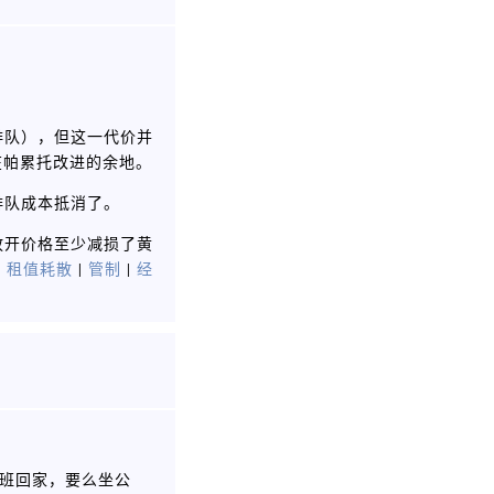
排队），但这一代价并
在帕累托改进的余地。
排队成本抵消了。
放开价格至少减损了黄
|
租值耗散
|
管制
|
经
下班回家，要么坐公