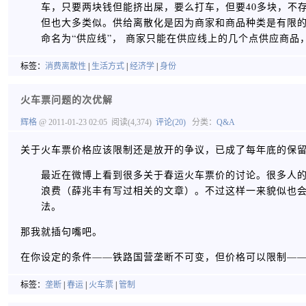
车，只要两块钱但能挤出屎，要么打车，但要40多块，不
但也大多类似。供给离散化是因为商家和商品种类是有限的
命名为“供应线”， 商家只能在供应线上的几个点供应商品
标签：
消费离散性
|
生活方式
|
经济学
|
身份
火车票问题的次优解
辉格
@ 2011-01-23 02:05
阅读(4,374)
评论(20)
分类：
Q&A
关于火车票价格应该限制还是放开的争议，已成了每年底的保
最近在微博上看到很多关于春运火车票价的讨论。很多人
浪费（薛兆丰有写过相关的文章）。不过这样一来貌似也
法。
那我就插句嘴吧。
在你设定的条件——铁路国营垄断不可变，但价格可以限制—
标签：
垄断
|
春运
|
火车票
|
管制