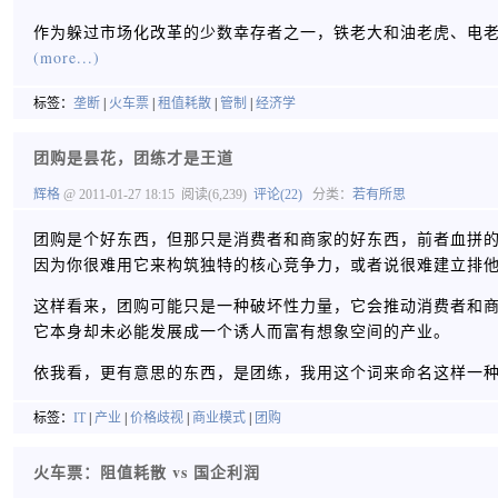
作为躲过市场化改革的少数幸存者之一，铁老大和油老虎、电
(more...)
标签：
垄断
|
火车票
|
租值耗散
|
管制
|
经济学
团购是昙花，团练才是王道
辉格
@ 2011-01-27 18:15
阅读(6,239)
评论(22)
分类：
若有所思
团购是个好东西，但那只是消费者和商家的好东西，前者血拼
因为你很难用它来构筑独特的核心竞争力，或者说很难建立排
这样看来，团购可能只是一种破坏性力量，它会推动消费者和商
它本身却未必能发展成一个诱人而富有想象空间的产业。
依我看，更有意思的东西，是团练，我用这个词来命名这样一
标签：
IT
|
产业
|
价格歧视
|
商业模式
|
团购
火车票：阻值耗散 vs 国企利润