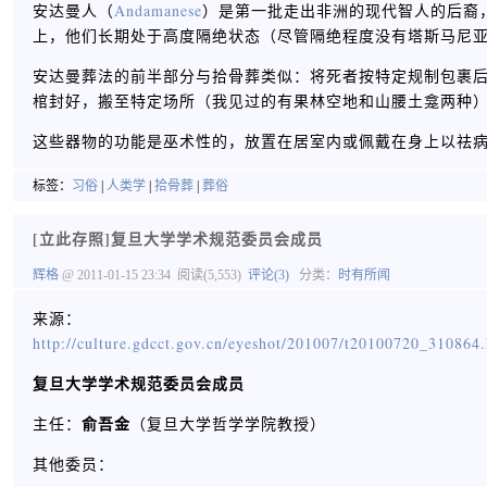
安达曼人（
Andamanese
）是第一批走出非洲的现代智人的后裔
上，他们长期处于高度隔绝状态（尽管隔绝程度没有塔斯马尼
安达曼葬法的前半部分与拾骨葬类似：将死者按特定规制包裹
棺封好，搬至特定场所（我见过的有果林空地和山腰土龛两种
这些器物的功能是巫术性的，放置在居室内或佩戴在身上以祛
标签：
习俗
|
人类学
|
拾骨葬
|
葬俗
[立此存照]复旦大学学术规范委员会成员
辉格
@ 2011-01-15 23:34
阅读(5,553)
评论(3)
分类：
时有所闻
来源：
http://culture.gdcct.gov.cn/eyeshot/201007/t20100720_310864
复旦大学学术规范委员会成员
俞吾金
主任：
（复旦大学哲学学院教授）
其他委员：