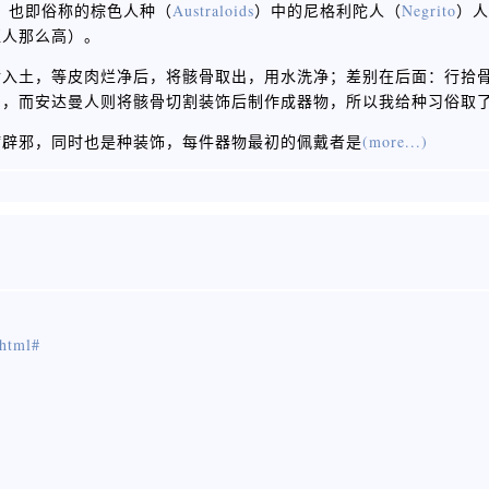
，也即俗称的棕色人种（
Australoids
）中的尼格利陀人（
Negrito
）人
亚人那么高）。
后入土，等皮肉烂净后，将骸骨取出，用水洗净；差别在后面：行拾
），而安达曼人则将骸骨切割装饰后制作成器物，所以我给种习俗取
病辟邪，同时也是种装饰，每件器物最初的佩戴者是
(more...)
.html#