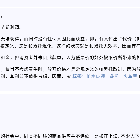
吧。
的垄断利润。
因无法获得，而同时没有任何人因此而获益，即，有人付出了代价（
；按定义，这是帕累托退化，这样的状态就是帕累托无效率，因而存
断租金，但消费者并未因此获益，因为低票价的好处被限价所带来的
然，仅当不考虑黄牛时，放开价格才是常规定义的帕累托改进，因为
权利，其利益不值得考虑，因而，按
标签：
价格歧视
|
垄断
|
火车票
的社会中，同类不同质的商品供应并不连续。比如在上海, 不少人