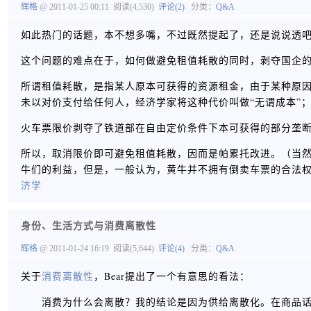
辉格
@ 2011-01-25 00:11
阅读(4,530)
评论(2)
分类：
Q&A
如此热门的话题，本不想多嘴，不过既然提起了，还是说说透
这个问题的难点在于，如何做避免租值耗散的同时，剥夺国企
所谓租值耗散，是指某人原本可获得的资源租金，由于某种原
未以对价支付给任何人，经济学家将这种代价叫做“无谓成本”
火车票限价剥夺了铁道部在自由定价条件下本可获得的部分垄
所以，取消限价即可避免租值耗散，因而是帕累托改进。（当
牛们的利益，但是，一般认为，黄牛并不拥有倒卖车票的合法
济学
身份、生活方式与消费离散性
辉格
@ 2011-01-24 16:19
阅读(5,644)
评论(4)
分类：
Q&A
关于
消费离散性
，Bear提出了一个有意思的看法：
消费为什么会离散？我的结论是因为供给离散化。在商品话