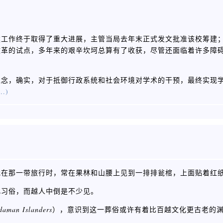
建工作终于取得了重大进展，主管当局去年末正式发文批准该校筹建
改革的试点，多年来的艰辛坎坷总算有了收获，尽管还面临着许多障
理念，确实，对于抵御行政系统和社会环境对学术的干预，最终实现
..)
我在那一带旅行时，常在果林和山腰上见到一排排瓮棺，上面贴着红
此习俗，而越人中倒是不少见。
daman Islanders
），意识到这一葬俗或许有着比百越文化更古老的