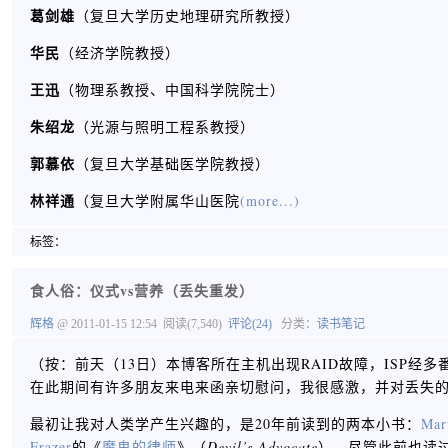
葛剑雄
（复旦大学历史地理研究所教授）
华民
（经济学院教授）
王迅
（物理系教授、中国科学院院士）
朱绍龙
（光源与照明工程系教授）
郭慕依
（复旦大学基础医学院教授）
林祥通
（复旦大学附属华山医院
(more...)
标签：
食人俗：仪式vs营养（丢失重发）
辉格
@ 2011-01-15 12:54
阅读(7,540)
评论(24)
分类：
读书笔记
（按：前天（13日）本博客所在主机出现RAID故障，ISP
在此期间有许多朋友来电来函亲切慰问，我很感激，并对丢失
最初让我对人类学产生兴趣的，是20年前读到的两本小书：
Mar
Frazer
的《
魔鬼的律师
》（
Devil’s Advocate
），尽管此前也读