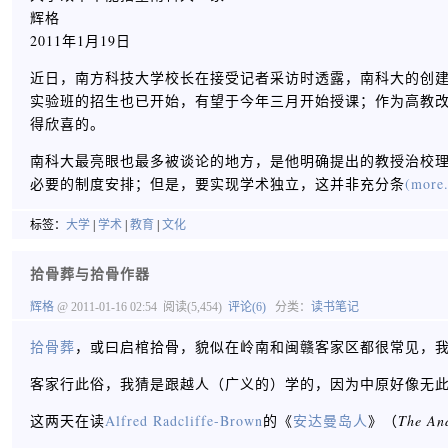
辉格
2011年1月19日
近日，南方科技大学校长在接受记者采访时透露，南科大的创
实验班的招生也已开始，有望于今年三月开始授课；作为高教
得欣喜的。
南科大最亮眼也最多被谈论的地方，是他明确提出的教授治校
必要的制度安排；但是，要实现学术独立，这并非充分条
(more.
标签：
大学
|
学术
|
教育
|
文化
拾骨葬与拾骨作器
辉格
@ 2011-01-16 02:54
阅读(5,454)
评论(6)
分类：
读书笔记
拾骨葬
，或曰启棺拾骨，貌似在岭南和闽赣客家区都很常见，
客家行此俗，我猜是跟越人（广义的）学的，因为中原好像无
这两天在读
Alfred Radcliffe-Brown
的《
安达曼岛人
》（
The An