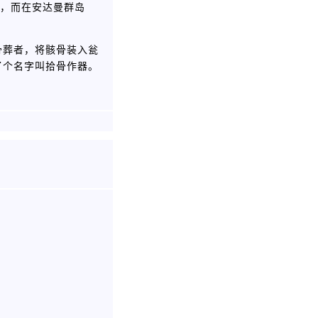
，而在安达曼群岛
骨葬者，将骸骨装入瓮
了个名字叫拾骨作器。