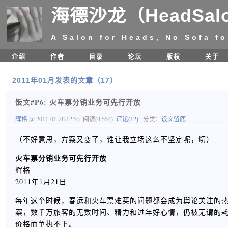
海德沙龙（HeadSal
A Salon for Heads, No Sofa fo
介绍
作者
目录
论坛
版权
关于
2011年01月发表的文章（17）
饭文#P6: 火车票分销业务可先行开放
辉格
@ 2011-01-28 12:53
阅读(4,554)
评论(12)
分类：
饭文留底
（不好意思，方案又变了，谁让我立场这么不坚定呢，切）
火车票分销业务可先行开放
辉格
2011年1月21日
每年这个时候，春运和火车票难买的问题都会成为舆论关注的
案，数千万旅客的无数时间、精力和过年好心情，仍被无谓的
价格而争执不下。