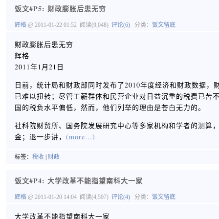
饭文#P5: 财政膨胀后患无穷
辉格
@ 2011-01-22 01:52
阅读(9,048)
评论(6)
分类：
饭文留底
财政膨胀后患无穷
辉格
2011年1月21日
日前，统计局和财政部同时发布了2010年度经济和财政数据，
已难以扭转；尽管工薪群体和民营企业对日益沉重的税费已苦
国的税负水平偏低，然而，他们列举的理由是苍白无力的。
社科院财贸所、国务院发展研究中心等多家机构和学者的测算，
金；退一步讲，
(more...)
标签：
税收
|
财政
饭文#P4: 大学改革不能指望南科大一家
辉格
@ 2011-01-20 14:04
阅读(4,597)
评论(4)
分类：
饭文留底
大学改革不能指望南科大一家