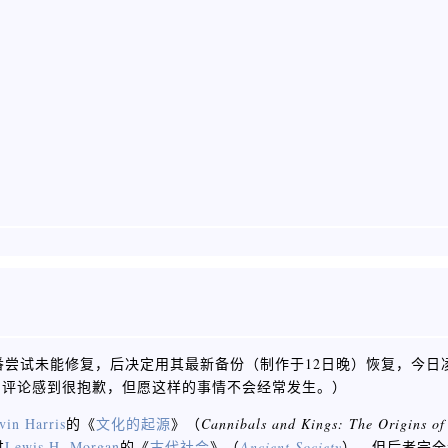
经多番尝试未能修复，后决定用其最新备份（制作于12日晚）恢复，今
的评论感到很抱歉，但愿这样的事情不会经常发生。）
vin Harris
的《
文化的起源
》（
Cannibals and Kings: The Origins of
过
Lewis H. Morgan
的《
古代社会
》（
Ancient Society
），但后者完全