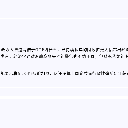
财政收入增速两倍于GDP增长率，已持续多年的财政扩张大幅超出经
不堪言，经济学界对财政膨胀失控的警告也不绝于耳，但财税系统的
都显示税负水平已超过1/3，这还没算上国企凭借行政性垄断每年获