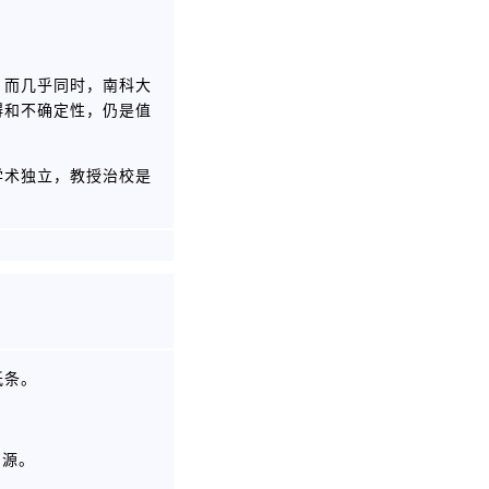
；而几乎同时，南科大
碍和不确定性，仍是值
学术独立，教授治校是
纸条。
渊源。