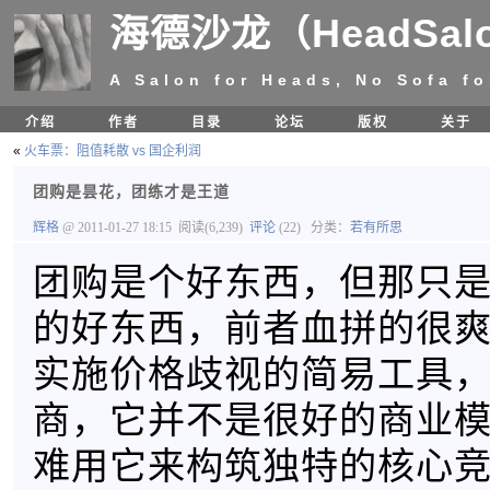
海德沙龙（HeadSal
A Salon for Heads, No Sofa fo
介绍
作者
目录
论坛
版权
关于
«
火车票：阻值耗散 vs 国企利润
团购是昙花，团练才是王道
辉格
@ 2011-01-27 18:15
阅读(6,239)
评论
(22)
分类：
若有所思
团购是个好东西，但那只
的好东西，前者血拼的很
实施价格歧视的简易工具
商，它并不是很好的商业
难用它来构筑独特的核心