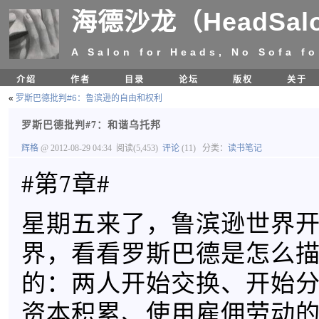
海德沙龙（HeadSal
A Salon for Heads, No Sofa fo
介绍
作者
目录
论坛
版权
关于
«
罗斯巴德批判#6：鲁滨逊的自由和权利
罗斯巴德批判#7：和谐乌托邦
辉格
@ 2012-08-29 04:34
阅读(5,453)
评论
(11)
分类：
读书笔记
#第7章#
星期五来了，鲁滨逊世界
界，看看罗斯巴德是怎么
的：两人开始交换、开始
资本积累、使用雇佣劳动