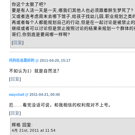
你这个太狠了吧?
要是有人活一天是一天,哪我们其他人也必须跟着醉生梦死了?
又或者连考虑周末去哪下馆子,给孩子找幼儿园,职业规划之类
再或者每个人都能规划自己的行动,但是在一起讨论是被禁止的
继续或者可以讨论但是禁止按照讨论的结果来规划一个群体的
哥们,你到底是要闹哪一样啊?
[
回复
]
托利在总是好的
@
2011-04-20, 15:17
不如认为1）就是自然法？
[
回复
]
wayshall
@
2011-04-21, 00:40
厄……看完没话可说，和我相信的权利观对不上号。
[
回复
]
辉格
回复:
4月 21st, 2011 at 11:54