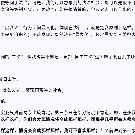
便等同于法治，可是，我们可以想象到的法治社会，却可以是很不“
端身份等级制社会，行为边界可能是很清楚的，但边界内可以作出的
第二层含义：行为空间最大化，体现在法律上，就是宽容原则；这样
个是更自由的；不难发现，既然涉及“最大化”，必定需要引入某种
同的“主义”，但我确实不知道，该把“自由主义”这个帽子套在其中
论自由等；
，比如发达、繁荣而富裕的社会；
欲的。
其实我只对前两条比较肯定，第三条只在部分情况下肯定，即，在多
果这样这样，你们会发现情况将变成那样那样，而那是几乎所有人都
这样这样，情况会变成那样那样，我可不喜欢那样
；甚至前进到第一