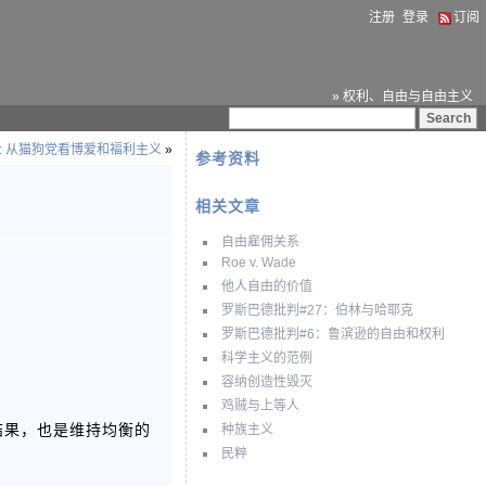
注册
登录
订阅
» 权利、自由与自由主义
1: 从猫狗党看博爱和福利主义
»
参考资料
相关文章
自由雇佣关系
Roe v. Wade
他人自由的价值
罗斯巴德批判#27：伯林与哈耶克
罗斯巴德批判#6：鲁滨逊的自由和权利
科学主义的范例
容纳创造性毁灭
鸡贼与上等人
结果，也是维持均衡的
种族主义
民粹