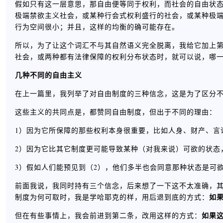
假如只有这一层意思，那自由便等同于权利，而社会的自由状态
极端禁欲主义社会，或某种行会式权利盛行的社会，或某种极
行为空间很小；并且，这样的均衡的确可能存在。
所以，为了让这个词汇不与其自然语义完全脱离，我给它加上
社会，或两种都有法律保障的权利分布状态时，就可以说，哪一
几种不同的自由主义
在上一篇里，我列举了对自由制度的三种信念，这是为了区分不
这些主义的共同点是，都赞同自由制度，但出于不同的理由：
1）因为它所保障的那些权利本身很重要，比如人身、财产、言
2）因为它比其它制度更可能导致某种（对我来说）可欲的状态
3）假如人们能预见到（2），他们多半也会同意那种状态是可
前面我说，我同时持有三个信念，后来想了一下这不太准确，
如
制度为何可取时，我是学哈耶克的样，用后退到底的方式：
如果
但在有些事情上，我会前进到第二条，改用这样的方式：