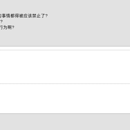
的事情都得被应该禁止了?
?
行为啊?