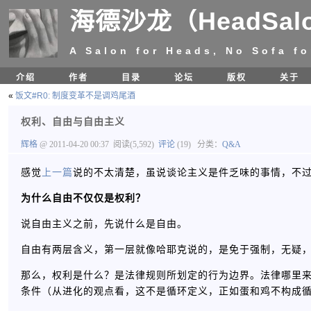
海德沙龙（HeadSal
A Salon for Heads, No Sofa fo
介绍
作者
目录
论坛
版权
关于
«
饭文#R0: 制度变革不是调鸡尾酒
权利、自由与自由主义
辉格
@ 2011-04-20 00:37
阅读(5,592)
评论
(19)
分类：
Q&A
感觉
上一篇
说的不太清楚，虽说谈论主义是件乏味的事情，不
为什么自由不仅仅是权利？
说自由主义之前，先说什么是自由。
自由有两层含义，第一层就像哈耶克说的，是免于强制，无疑
那么，权利是什么？是法律规则所划定的行为边界。法律哪里
条件（从进化的观点看，这不是循环定义，正如蛋和鸡不构成