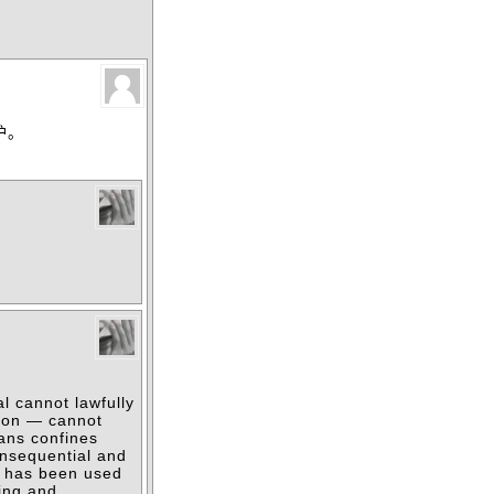
护。
al cannot lawfully
ason — cannot
eans confines
onsequential and
aw has been used
ting and