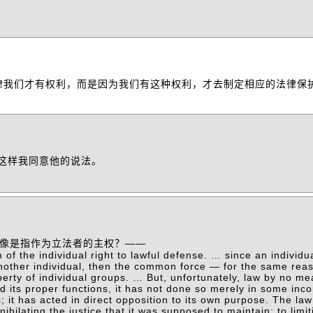
律我们才有权利，而是因为我们有这种权利，才去制定相应的法律保
是这样我同意他的说法。
像是指作为立法者的主权？——
n of the individual right to lawful defense. … since an individu
f another individual, then the common force — for the same re
operty of individual groups. … But, unfortunately, law by no m
ed its proper functions, it has not done so merely in some inc
; it has acted in direct opposition to its own purpose. The l
nihilating the justice that it was supposed to maintain; to limi