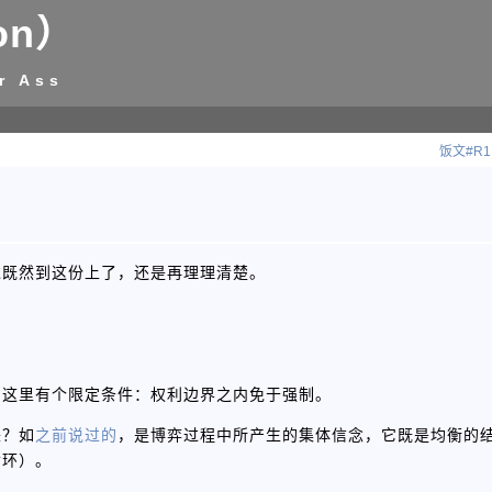
on）
r Ass
饭文#R
过既然到这份上了，还是再理理清楚。
，这里有个限定条件：权利边界之内免于强制。
来？如
之前说过的
，是博弈过程中所产生的集体信念，它既是均衡的
循环）。