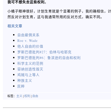
我可不想失去这些权利
。
小橘子眼神很好，计划生育就是个显著的例子，我的确相信，
然反对计划生育，这与我通常所用的反对方式，确实不同。
相关文章
自由雇佣关系
Roe v. Wade
他人自由的价值
罗斯巴德批判#27：伯林与哈耶克
罗斯巴德批判#6：鲁滨逊的自由和权利
科学主义的范例
容纳创造性毁灭
鸡贼与上等人
种族主义
民粹
标签：
主义
|
权利
|
自由