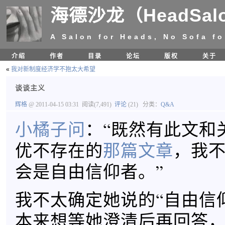
海德沙龙（HeadSal
A Salon for Heads, No Sofa fo
介绍
作者
目录
论坛
版权
关于
«
我对新制度经济学不抱太大希望
谈谈主义
辉格
@ 2011-04-15 03:31
阅读(7,491)
评论
(21)
分类：
Q&A
小橘子问
：“既然有此文和
优不存在的
那篇文章
，我
会是自由信仰者。”
我不太确定她说的“自由信
本来想等她澄清后再回答