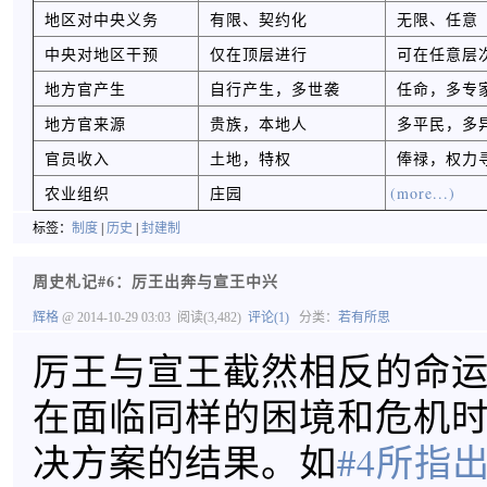
地区对中央义务
有限、契约化
无限、任意
中央对地区干预
仅在顶层进行
可在任意层
地方官产生
自行产生，多世袭
任命，多专
地方官来源
贵族，本地人
多平民，多
官员收入
土地，特权
俸禄，权力
农业组织
庄园
(more...)
标签：
制度
|
历史
|
封建制
周史札记#6：厉王出奔与宣王中兴
辉格
@ 2014-10-29 03:03
阅读(3,482)
评论(1)
分类：
若有所思
厉王与宣王截然相反的命
在面临同样的困境和危机
决方案的结果。如
#4所指