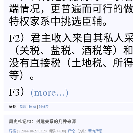
端情况，更普遍而可行的
特权家系中挑选臣辅。
F2）君主收入来自其私人
（关税、盐税、酒税等）
没有直接税（土地税、所
等）。
F3）
(more...)
标签：
制度
|
国家
|
封建制
周史札记#2：封建关系的几种来源
辉格
@ 2014-10-27 03:28
阅读(4,638)
评论
分类：
若有所思