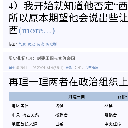
4）我开始就知道他否定“西
所以原本期望他会说出些
西
(more...)
标签：
制度
|
历史
|
周史
|
封建制
周史札记#10：封建王国vs官僚帝国
辉格
@ 2014-11-02 20:04
阅读(3,944)
评论
分类：
若有所思
再理一理两者在政治组织
封建王国
官僚
地区实体
诸侯
郡县
中央-地区关系
松耦合
紧耦合
地区首长来源
世袭
中央任命