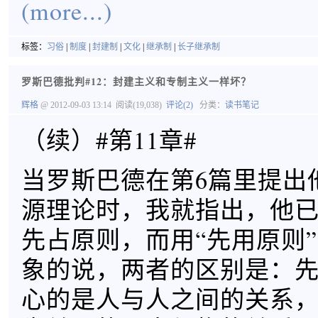
(more...)
标签：
习俗
|
制度
|
封建制
|
文化
|
继承制
|
长子继承制
罗斯巴德批判#12：封建主义和专制主义一样坏？
辉格
@ 2012-09-03 13:14
阅读(19,038)
评论(2)
分类：
读书笔记
（续）#第11章#
当罗斯巴德在第6篇里提出
源理论时，我就指出，他
先占原则，而用“先用原则
象的说，两者的区别是：
心的是人与人之间的关系