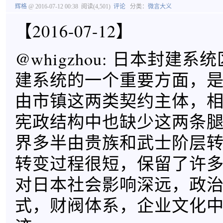
辉格
@ 2016-07-12 00:38
阅读(4,501)
评论
分类：
微言大义
【2016-07-12】
@whigzhou: 日本封建
建系统的一个重要方面，
由市镇这两类契约主体，
宪政结构中也缺少这两条
界多半由贵族和武士阶层
转变过程很短，保留了许
对日本社会影响深远，政
式，财阀体系，企业文化