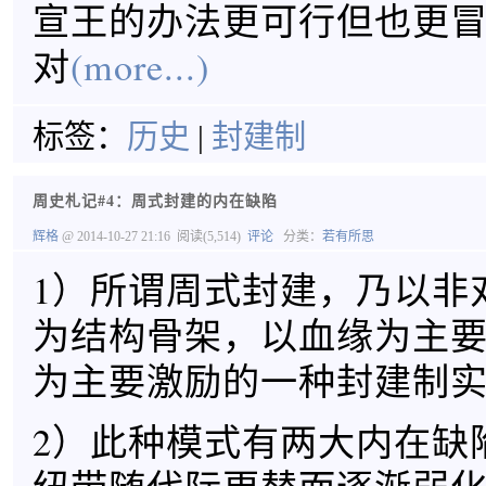
宣王的办法更可行但也更
对
(more...)
标签：
历史
|
封建制
周史札记#4：周式封建的内在缺陷
辉格
@ 2014-10-27 21:16
阅读(5,514)
评论
分类：
若有所思
1）所谓周式封建，乃以非
为结构骨架，以血缘为主
为主要激励的一种封建制
2）此种模式有两大内在缺