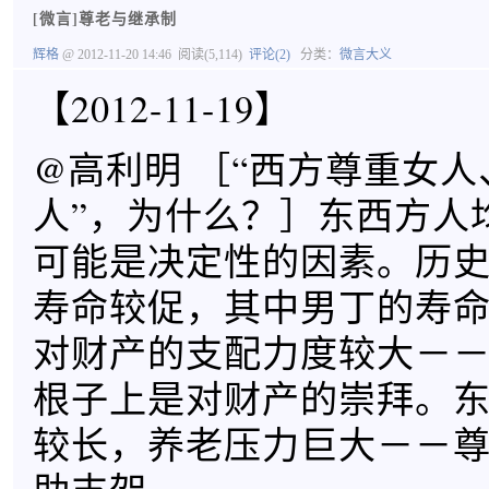
[微言]尊老与继承制
辉格
@ 2012-11-20 14:46
阅读(5,114)
评论(2)
分类：
微言大义
【2012-11-19】
@高利明 ［“西方尊重女
人”，为什么？］东西方人
可能是决定性的因素。历
寿命较促，其中男丁的寿
对财产的支配力度较大－
根子上是对财产的崇拜。
较长，养老压力巨大－－