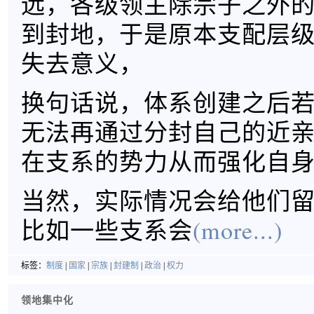
远，各级领主除宗子之外
到封地，于是原本支配层
失去意义，
换句话说，体系创建之后
无法再通过分封自己的近
在支系的势力从而强化自
当然，实际情况会给他们
比如一些支系会
(more...)
标签：
制度
|
国家
|
宗族
|
封建制
|
政治
|
权力
领地集中化