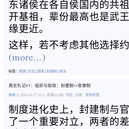
东诸侯在各自侯国内的共
开基祖，辈份最高也是武
缘更近。
这样，若不考虑其他选择
(more...)
标签：
制度
|
历史
|
国家
|
封建制
|
政治
周史札记#3：组织与财政：封建制vs官僚制
辉格
@ 2014-10-27 18:12
阅读(4,180)
评论
分类：
若有所思
制度进化史上，封建制与
了一个重要对立，两者的