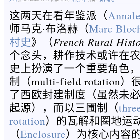
辉格
@ 2011-06-07 21:35
阅读(5,815)
评论(11)
分类：
读书笔记
这两天在看年鉴派（
Annale
师马克·布洛赫（
Marc Bloc
French Rural Hist
村史
》（
个念头，耕作技术或许在
史上扮演了一个重要角色
制（multi-field rotat
了西欧封建制度（虽然未
起源），而以三圃制（
thre
rotation
）的瓦解和圈地运
（
Enclosure
）为核心内容