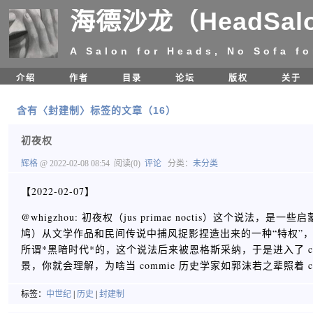
海德沙龙（HeadSal
A Salon for Heads, No Sofa fo
介绍
作者
目录
论坛
版权
关于
含有〈封建制〉标签的文章（16）
初夜权
辉格
@ 2022-02-08 08:54
阅读(0)
评论
分类：
未分类
【2022-02-07】
@whigzhou: 初夜权（jus primae noctis）这个说法
鸠）从文学作品和民间传说中捕风捉影捏造出来的一种“特权”
所谓*黑暗时代*的，这个说法后来被恩格斯采纳，于是进入了 co
景，你就会理解，为啥当 commie 历史学家如郭沫若之辈照着 c
标签：
中世纪
|
历史
|
封建制