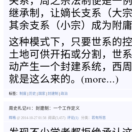
关系，周之宗法制便是一
继承制，让嫡长支系（大
其余支系（小宗）成为附
这种模式下，只要世系的
土地可供开拓或分割，世
动产生一个封建系统，西
就是这么来的。(more...)
标签：
制度
|
历史
|
国家
|
封建制
|
政治
周史札记#1：封建制：一个工作定义
辉格
@ 2014-10-27 01:58
阅读(5,457)
评论(1)
分类：
若有所思