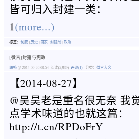
皆可归入封建一类：
1
(more...)
标签：
制度
|
历史
|
国家
|
封建制
|
政治
[微言]封建与宪政
辉格
@ 2014-09-26 00:54
阅读(5,939)
评论(1)
分类：
微言大义
【2014-08-27】
@吴昊老是重名很无奈 我
点学术味道的也就这篇：
http://t.cn/RPDoFrY