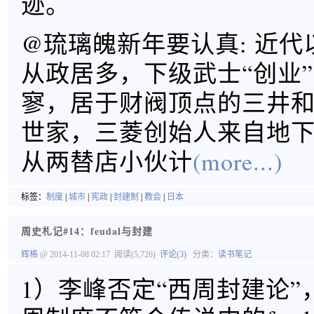
迹。
@琉璃魄新年要认真: 近
从政居多，下级武士“创业
寥，居于财阀顶点的三井
世家，三菱创始人来自地
从两替店小伙计
(more...)
标签：
制度
|
城市
|
宪政
|
封建制
|
教会
|
日本
周史札记#14：feudal与封建
辉格
@ 2014-11-08 02:17
阅读(5,726)
评论(3)
分类：
读书笔记
1）李峰否定“西周封建论”