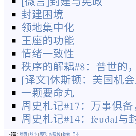
[微言]封建与宪政
封建困境
领地集中化
王座的功能
情绪一致性
秩序的解耦#8：普世的
[译文]休斯顿：美国机
一颗要命丸
周史札记#17：万事俱
周史札记#14：feudal与
标签：
制度
|
城市
|
宪政
|
封建制
|
教会
|
日本