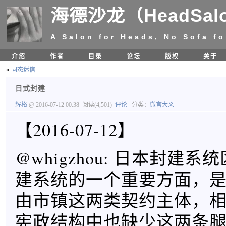
海德沙龙（HeadSal
A Salon for Heads, No Sofa fo
介绍
作者
目录
论坛
版权
关于
«
同态迷信
日式封建
辉格
@ 2016-07-12 00:38
阅读(4,501)
评论
分类：
微言大义
【2016-07-12】
@whigzhou: 日本封建
建系统的一个重要方面，
由市镇这两类契约主体，
宪政结构中也缺少这两条