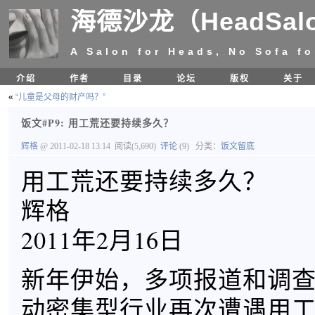
海德沙龙（HeadSal
A Salon for Heads, No Sofa fo
介绍
作者
目录
论坛
版权
关于
«
“儿童是父母的财产吗？”
饭文#P9: 用工荒还要持续多久？
辉格
@ 2011-02-18 13:14
阅读(5,690)
评论
(9)
分类：
饭文留底
用工荒还要持续多久？
辉格
2011年2月16日
新年伊始，多项报道和调
动密集型行业再次遭遇用