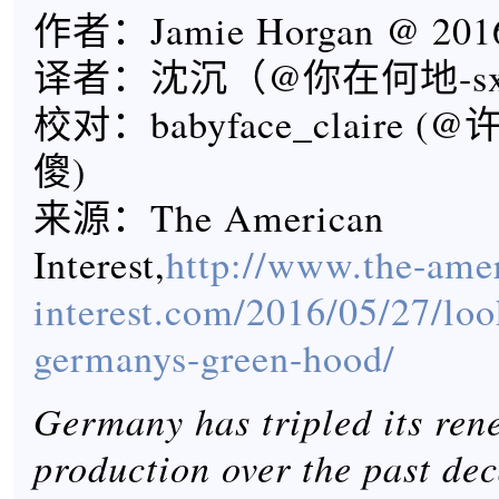
作者：Jamie Horgan @ 2016
译者：沈沉（@你在何地-s
校对：babyface_claire
傻)
来源：The American
Interest,
http://www.the-ame
interest.com/2016/05/27/loo
germanys-green-hood/
Germany has tripled its re
production over the past de