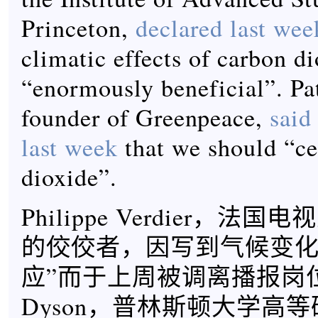
Princeton,
declared last wee
climatic effects of carbon di
“enormously beneficial”. Pa
founder of Greenpeace,
said
last week
that we should “ce
dioxide”.
Philippe Verdier，法
的佼佼者，因写到气候变化
应”而于上周被调离播报岗位。
Dyson，普林斯顿大学高