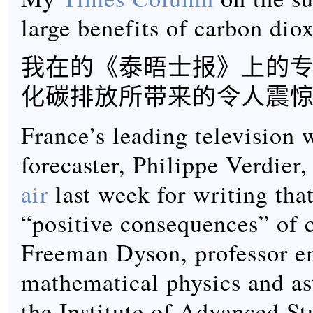
large benefits of carbon dio
我在的《泰晤士报》上的
化碳排放所带来的令人震
France’s leading television 
forecaster, Philippe Verdier
air
last week for writing that
“positive consequences” of 
Freeman Dyson, professor e
mathematical physics and as
the Institute of Advanced St