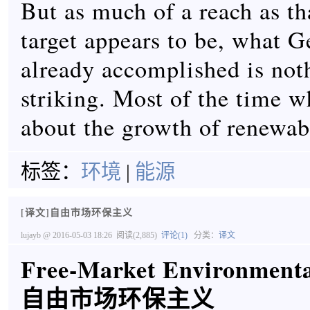
But as much of a reach as t
target appears to be, what 
already accomplished is not
striking. Most of the time 
about the growth of renewab
标签：
环境
|
能源
[译文]自由市场环保主义
lujayb
@ 2016-05-03 18:26
阅读(2,885)
评论(1)
分类：
译文
Free-Market Environment
自由市场环保主义