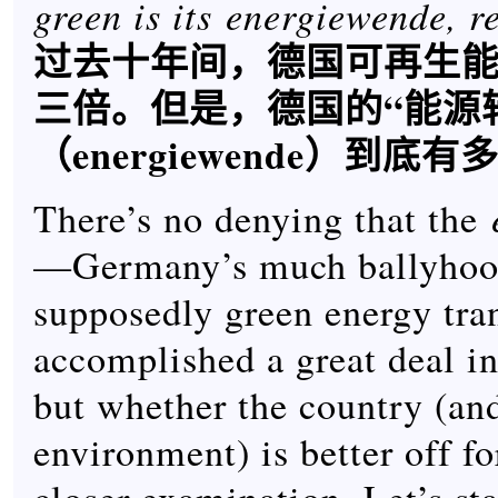
green is its energiewende, r
过去十年间，德国可再生
三倍。但是，德国的“能源
（energiewende）到底
There’s no denying that the
—Germany’s much ballyhoo
supposedly green energy tr
accomplished a great deal in
but whether the country (an
environment) is better off for