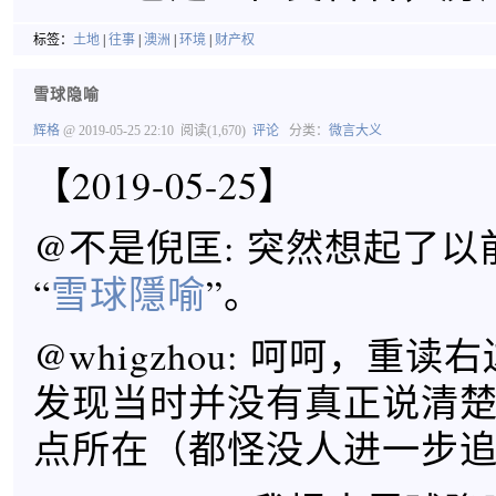
标签：
土地
|
往事
|
澳洲
|
环境
|
财产权
雪球隐喻
辉格
@ 2019-05-25 22:10
阅读(1,670)
评论
分类：
微言大义
【2019-05-25】
@不是倪匡: 突然想起了
“
雪球隱喻
”。
@whigzhou: 呵呵，重
发现当时并没有真正说清
点所在（都怪没人进一步