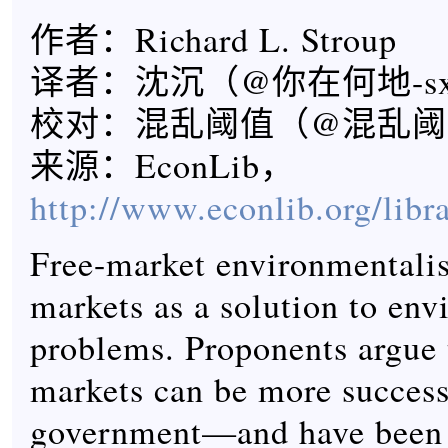
作者：Richard L. Stroup
译者：沈沉（@你在何地-s
校对：混乱阈值（@混乱阈
来源：EconLib，
http://www.econlib.org/lib
Free-market environmentali
markets as a solution to en
problems. Proponents argue 
markets can be more success
government—and have been