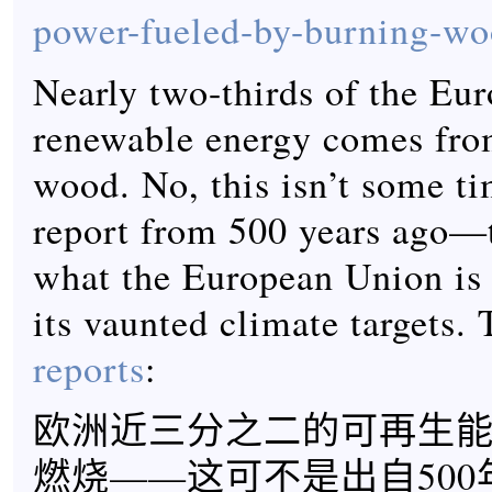
power-fueled-by-burning-wo
Nearly two-thirds of the Eur
renewable energy comes fro
wood. No, this isn’t some t
report from 500 years ago—t
what the European Union is
its vaunted climate targets
reports
:
欧洲近三分之二的可再生
燃烧——这可不是出自50