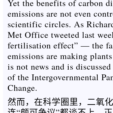
Yet the benefits of carbon d
emissions are not even contr
scientific circles. As Richar
Met Office tweeted last we
fertilisation effect” — the fa
emissions are making plant
is not news and is discussed 
of the Intergovernmental Pa
Change.
然而，在科学圈里，二氧
连“颇可争议”都谈不上。