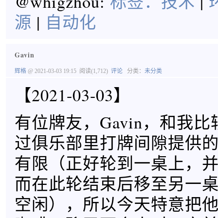
@whigzhou:
标签：
技术
|
源
|
自动化
Gavin
辉格
@ 2021-03-03 19:15
阅读(1,712)
评论
分类：
未分类
【2021-03-03】
有位牌友，Gavin，和我
过俱乐部里打牌间隙提供
有限（正好轮到一桌上，
而在此轮结束后移至另一
空闲），所以今天特意把