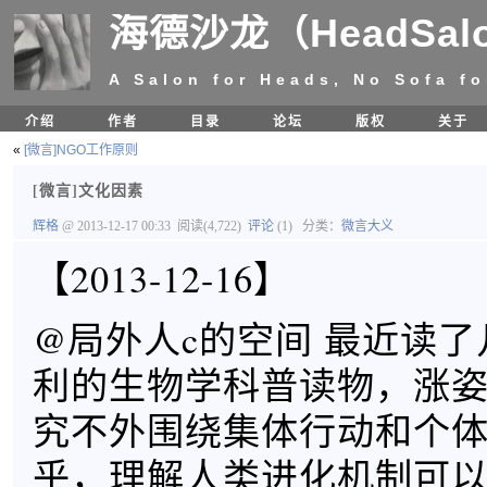
海德沙龙（HeadSal
A Salon for Heads, No Sofa fo
介绍
作者
目录
论坛
版权
关于
«
[微言]NGO工作原则
[微言]文化因素
辉格
@ 2013-12-17 00:33
阅读(4,722)
评论
(1)
分类：
微言大义
【2013-12-16】
@局外人c的空间 最近读
利的生物学科普读物，涨
究不外围绕集体行动和个
乎，理解人类进化机制可