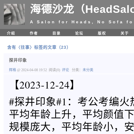
海德沙龙（HeadSal
A Salon for Heads, No Sofa fo
介绍
作者
目录
论坛
版权
关于
含有〈往事〉标签的文章（23）
探井印象
辉格
@ 2024-04-08 19:52
阅读(0)
评论
分类：
未分类
【2023-12-24】
#探井印象#1：考公考编火
平均年龄上升，平均颜值
规模庞大，平均年龄小，