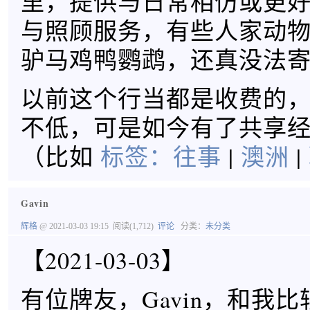
里，提供与日常相仿或更
与照顾服务，有些人家动
驴马鸡鸭鹦鹉，还真没法
以前这个行当都是收费的
不低，可是如今有了共享
（比如
标签：
往事
|
澳洲
|
Gavin
辉格
@ 2021-03-03 19:15
阅读(1,712)
评论
分类：
未分类
【2021-03-03】
有位牌友，Gavin，和我