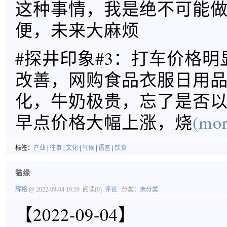
这种事情，我是绝不可能
便，未来大麻烦
#探井印象#3：打车价格
改善，网购食品衣服日用
化，牛奶极贵，忘了是否
早点价格大幅上涨，烧
(mor
标签：
产业
|
往事
|
文化
|
气候
|
语言
|
饮食
猫缘
辉格
@ 2022-09-04 19:59
阅读(0)
评论
分类：
未分类
【2022-09-04】