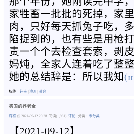
那个年份，她刚读完中学
家牲畜一批批的死掉，家
肉，只好每天抓兔子吃，
陷捉到的，也有些是用枪
责一个个去检查套索，剥
妈炖，全家人连着吃了整
她的总结辞是：所以我知
(m
标签：
往事
|
澳洲
|
贫穷
德国的养老金
辉格
@ 2021-09-12 20:28
阅读(1,981)
评论
分类：
未分类
【2021-09-12】