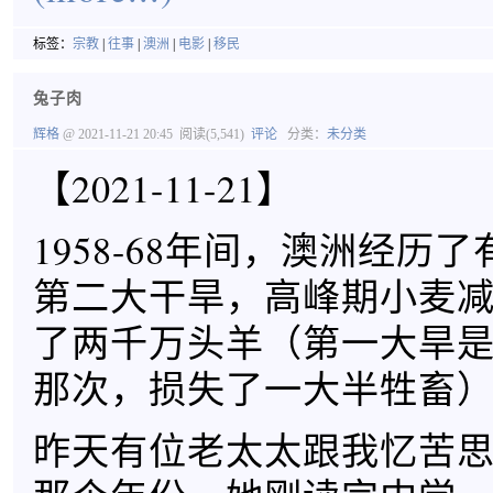
标签：
宗教
|
往事
|
澳洲
|
电影
|
移民
兔子肉
辉格
@ 2021-11-21 20:45
阅读(5,541)
评论
分类：
未分类
【2021-11-21】
1958-68年间，澳洲经历
第二大干旱，高峰期小麦减
了两千万头羊（第一大旱是189
那次，损失了一大半牲畜
昨天有位老太太跟我忆苦