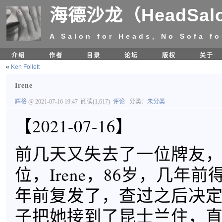
海德沙龙（HeadSal
A Salon for Heads, No Sofa fo
介绍
作者
目录
论坛
版权
关于
«
Ken Follett
Irene
辉格
@ 2021-07-16 19:47
阅读(1,617)
评论
分类：
未分类
【2021-07-16】
前几天又失去了一位牌友
位，Irene，86岁，几年
年前复发了，查过之后决
子把她接到了昆士兰住，