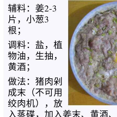
辅料：姜2-3
片，小葱3
根；
调料：盐，植
物油，生抽，
黄酒；
做法：猪肉剁
成末（不可用
绞肉机），放
入蒸碟，加入姜末、黄酒、