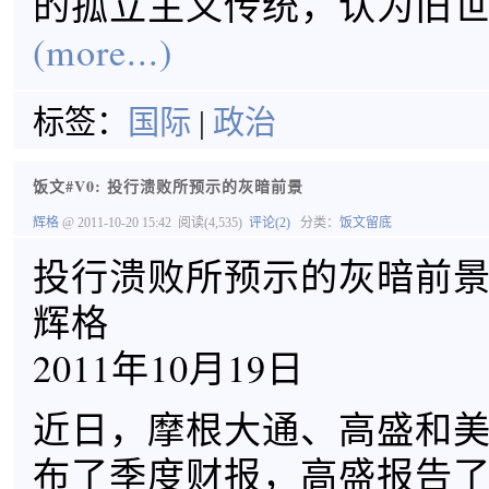
的孤立主义传统，认为旧
(more...)
标签：
国际
|
政治
饭文#V0: 投行溃败所预示的灰暗前景
辉格
@ 2011-10-20 15:42
阅读(4,535)
评论(2)
分类：
饭文留底
投行溃败所预示的灰暗前
辉格
2011年10月19日
近日，摩根大通、高盛和
布了季度财报，高盛报告