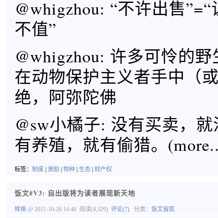
@whigzhou: “不许出售”
不值”
@whigzhou: 许多可怜
在动物保护主义者手中（
绝，阿弥陀佛
@sw小橘子: 没有买卖，
有养殖，就有偷猎。(more..
标签：
制度
|
激励
|
物种
|
生态
|
财产权
饭文#V3: 自出版将为读者展现新天地
辉格
@ 2011-10-26 14:40
阅读(4,329)
评论(7)
分类：
饭文留底