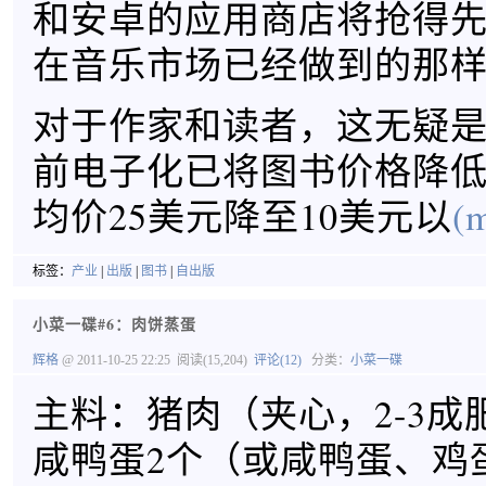
和安卓的应用商店将抢得
在音乐市场已经做到的那
对于作家和读者，这无疑
前电子化已将图书价格降低
均价25美元降至10美元以
(m
标签：
产业
|
出版
|
图书
|
自出版
小菜一碟#6：肉饼蒸蛋
辉格
@ 2011-10-25 22:25
阅读(15,204)
评论(12)
分类：
小菜一碟
主料：猪肉（夹心，2-3成肥
咸鸭蛋2个（或咸鸭蛋、鸡