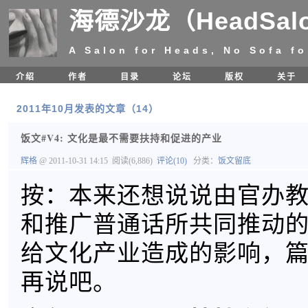
海德沙龙（HeadSal
A Salon for Heads, No Sofa fo
介绍
作者
目录
论坛
版权
关于
2011年10月发表的文章（14）
饭文#V4: 文化是最不需要扶持和促进的产业
辉格
@ 2011-10-31 14:15
阅读(6,886)
评论(10)
分类：
饭文留底
按：本来还想说说由官办
和推广普通话所共同推动
给文化产业造成的影响，
再说吧。