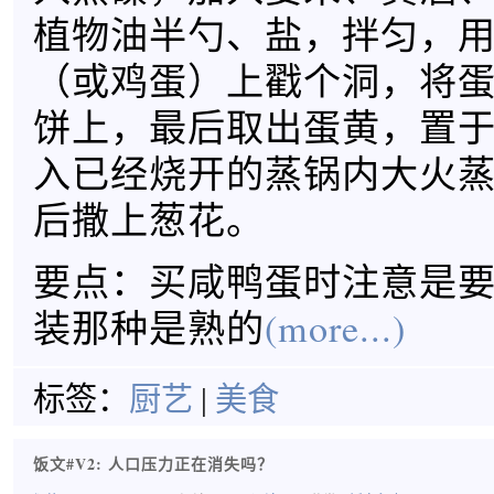
植物油半勺、盐，拌匀，
（或鸡蛋）上戳个洞，将
饼上，最后取出蛋黄，置
入已经烧开的蒸锅内大火蒸
后撒上葱花。
要点：买咸鸭蛋时注意是
装那种是熟的
(more...)
标签：
厨艺
|
美食
饭文#V2: 人口压力正在消失吗？