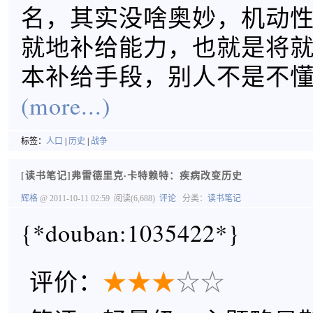
名，其实没啥奥妙，机动
就地补给能力，也就是将
本补给手段，别人不是不
(more...)
标签：
人口
|
历史
|
战争
[读书笔记]弗雷德里克·卡特赖特：疾病改变历史
辉格
@ 2011-10-11 02:59
阅读(6,688)
评论
分类：
读书笔记
{*douban:1035422*}
评价：
★
★
★
☆
☆