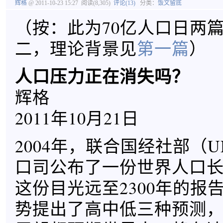
辉格
@ 2011-10-23 15:27
阅读(8,305)
评论(13)
分类：
饭文留底
（按：此为70亿人口日两
二，理论背景见
第一篇
）
人口压力正在消失吗？
辉格
2011年10月21日
2004年，联合国经社部（UN
口司公布了一份世界人口
这份目光远至2300年的报
势提出了高中低三种预测