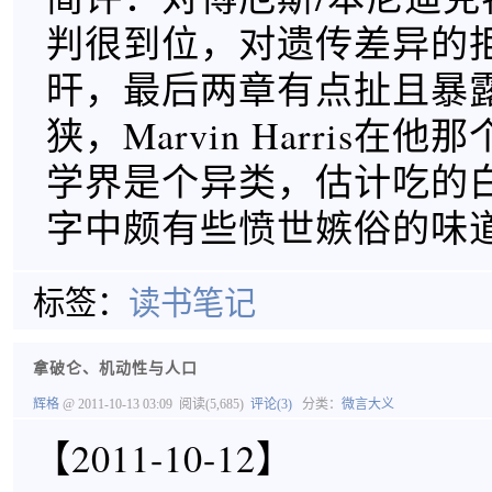
判很到位，对遗传差异的
旰，最后两章有点扯且暴
狭，Marvin Harris在
学界是个异类，估计吃的
字中颇有些愤世嫉俗的味
标签：
读书笔记
拿破仑、机动性与人口
辉格
@ 2011-10-13 03:09
阅读(5,685)
评论(3)
分类：
微言大义
【2011-10-12】