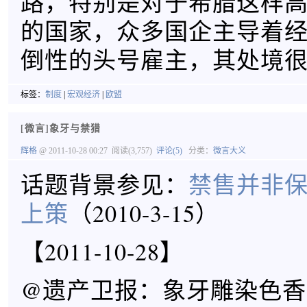
路，特别是对于希腊这样
的国家，众多国企主导着
倒性的头号雇主，其处境
标签：
制度
|
宏观经济
|
欧盟
[微言]象牙与禁猎
辉格
@ 2011-10-28 00:27
阅读(3,757)
评论(5)
分类：
微言大义
话题背景参见：
禁售并非
上策
（2010-3-15）
【2011-10-28】
@遗产卫报：象牙雕染色香