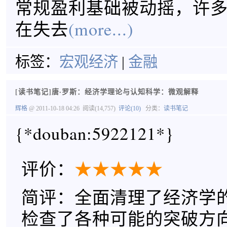
常规盈利基础被动摇，许
在失去
(more...)
标签：
宏观经济
|
金融
[读书笔记]唐·罗斯：经济学理论与认知科学：微观解释
辉格
@ 2011-10-18 04:26
阅读(14,757)
评论(10)
分类：
读书笔记
{*douban:5922121*}
评价：
★
★
★
★
★
简评：全面清理了经济学
检查了各种可能的突破方