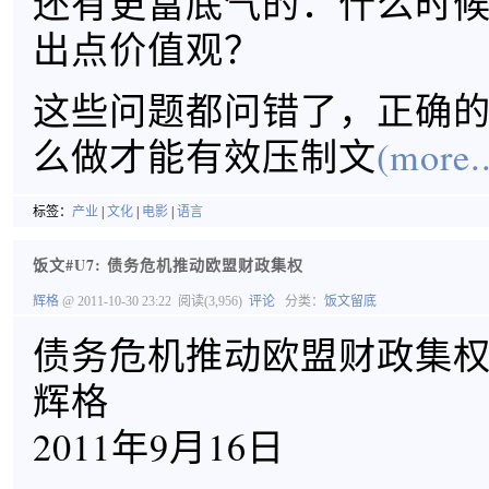
还有更富底气的：什么时
出点价值观？
这些问题都问错了，正确
么做才能有效压制文
(more..
标签：
产业
|
文化
|
电影
|
语言
饭文#U7: 债务危机推动欧盟财政集权
辉格
@ 2011-10-30 23:22
阅读(3,956)
评论
分类：
饭文留底
债务危机推动欧盟财政集
辉格
2011年9月16日