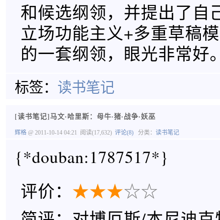
和候选纲领，并提出了自
立场功能主义+多重草稿模
的一套纲领，眼光非常好
标签：
读书笔记
[读书笔记]马文·哈里斯：母牛·猪·战争·妖巫
辉格
@ 2011-10-14 04:21
阅读(17,632)
评论(8)
分类：
读书笔记
{*douban:1787517*}
评价：
★
★
★
☆
☆
简评：对博厄斯/本尼迪克