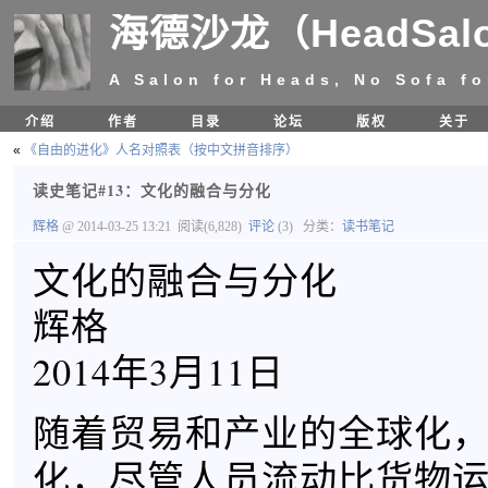
海德沙龙（HeadSal
A Salon for Heads, No Sofa fo
介绍
作者
目录
论坛
版权
关于
«
《自由的进化》人名对照表（按中文拼音排序）
读史笔记#13：文化的融合与分化
辉格
@ 2014-03-25 13:21
阅读(6,828)
评论
(3)
分类：
读书笔记
文化的融合与分化
辉格
2014年3月11日
随着贸易和产业的全球化
化，尽管人员流动比货物