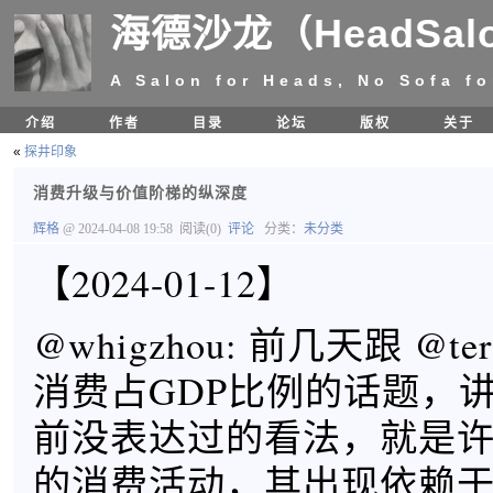
海德沙龙（HeadSal
A Salon for Heads, No Sofa fo
介绍
作者
目录
论坛
版权
关于
«
探井印象
消费升级与价值阶梯的纵深度
辉格
@ 2024-04-08 19:58
阅读(0)
评论
分类：
未分类
【2024-01-12】
@whigzhou: 前几天跟 @t
消费占GDP比例的话题，
前没表达过的看法，就是
的消费活动，其出现依赖