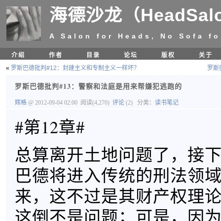
海德沙龙（HeadSal
A Salon for Heads, No Sofa fo
介绍
作者
目录
论坛
版权
关于
«
罗斯巴德批判#12：封建主义和专制主义一样坏？
罗斯
罗斯巴德批判#13：警察和法庭是用来帮嫌犯逃跑的
辉格
@ 2012-09-04 02:00
阅读(4,270)
评论
(2)
分类：
读书笔记
#第12章#
总算离开土地问题了，接
巴德将进入传统的刑法领
来，这不过是其财产权理
这倒不是问题；可是，因