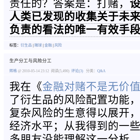
责任的？答案是：打赌，
人类已发现的收集关于未
负责的看法的唯一有效手
标签：
衍生品
|
赌球
|
金融
|
风险
生产分工与风险分工
辉格
@ 2010-05-14 23:12
阅读(5,490)
评论(3)
分类：
Q&A
我在《
金融对赌不是无价
了衍生品的风险配置功能
复杂风险的生意得以展开
经济水平；从我得到的一
多朋友没能理解这一分析