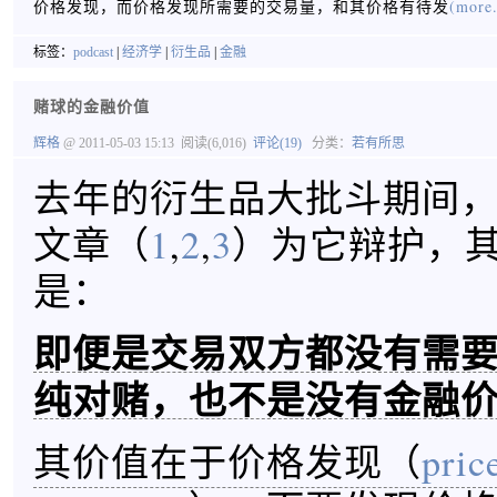
价格发现，而价格发现所需要的交易量，和其价格有待发
(more.
标签：
podcast
|
经济学
|
衍生品
|
金融
赌球的金融价值
辉格
@ 2011-05-03 15:13
阅读(6,016)
评论(19)
分类：
若有所思
去年的衍生品大批斗期间
文章（
1
,
2
,
3
）为它辩护，
是：
即便是交易双方都没有需
纯对赌，也不是没有金融
其价值在于价格发现（
pric