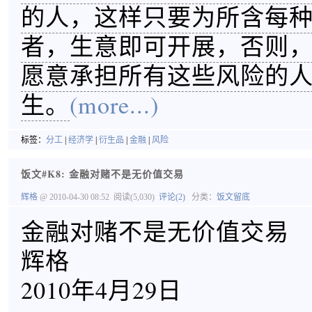
的人，这样只要为所含每
者，生意即可开展，否则
愿意承担所有这些风险的
生。
(more...)
标签：
分工
|
经济学
|
衍生品
|
金融
|
风险
饭文#K8: 金融对赌不是无价值交易
辉格
@ 2010-04-30 08:52
阅读(5,030)
评论(2)
分类：
饭文留底
金融对赌不是无价值交易
辉格
2010年4月29日