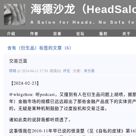
海德沙龙（HeadSal
A Salon for Heads, No Sofa fo
介绍
作者
目录
论坛
版权
关于
含有〈衍生品〉标签的文章（6）
交易泛滥
辉格
@ 2024-04-11 17:59
阅读(0)
评论
分类：
未分类
【2024-02-23】
@whigzhou: 听podcast，又撞到有人在衍生品问题上胡喷
年）金融市场的规模已远远超出了那些金融产品底下的实体资
的，无疑是某种机制鼓励了过度投机和交易泛滥，
诸如此类的说辞我都听烦透了，
这事情我在2010-11年早已说的很清楚（见《自私的皮球》第