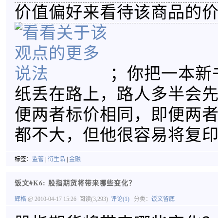
价值偏好来看待该商品的
；你把一本新
纸丢在路上，路人多半会
便两者标价相同，即便两
都不大，但他很容易将复
标签：
监管
|
衍生品
|
金融
饭文#K6: 股指期货将带来哪些变化？
辉格
@ 2010-04-17 15:26
阅读(3,293)
评论(1)
分类：
饭文留底