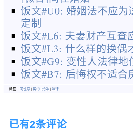
饭文#U0: 婚姻法不应
定制
饭文#L6: 夫妻财产互
饭文#L3: 什么样的换
饭文#G9: 变性人法律
饭文#B7: 后悔权不适
标签：
同性恋
|
契约
|
婚姻
|
法律
已有2条评论