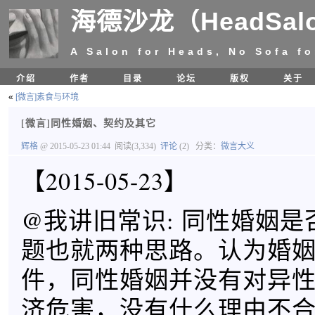
海德沙龙（HeadSal
A Salon for Heads, No Sofa fo
介绍
作者
目录
论坛
版权
关于
«
[微言]素食与环境
[微言]同性婚姻、契约及其它
辉格
@ 2015-05-23 01:44
阅读(3,334)
评论
(2)
分类：
微言大义
【2015-05-23】
@我讲旧常识: 同性婚姻是否
题也就两种思路。认为婚
件，同性婚姻并没有对异性
济危害，没有什么理由不