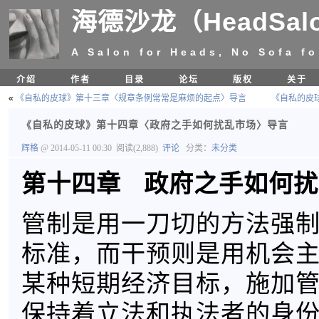
海德沙龙（HeadSal
A Salon for Heads, No Sofa fo
介绍
作者
目录
论坛
版权
关于
«
《自私的皮球》第十三章〈规章条例常常是麻烦的起点〉导言
《自私的皮
《自私的皮球》第十四章〈政府之手如何扰乱市场〉导言
辉格
@ 2014-05-11 00:30
阅读(2,888)
评论
分类：
未分类
第十四章 政府之手如何扰
管制是用一刀切的方法强
标准，而干预则是用机会
某种短期经济目标，施加
保持着立法和执法者的身