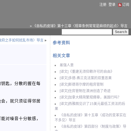
注册
登录
订阅
» 《自私的皮球》第十三章〈规章条例常常是麻烦的起点〉导言
政府之手如何扰乱市场〉导言
»
参考资料
相关文章
差强人意
[译文]《重建无须仰赖许可的自由》
[译文]多德-弗兰克法案的双重恶果
的钥匙，分散的握在每
[译文]斯德哥尔摩的租房管制
[译文]住房管制在澳洲创造了奇迹
[译文]加拿大精简繁规缛章，美国行吗？
晚会，就只须征得邻居
[译文]西雅图见识了15美元最低工资法的后
。
果
《自私的皮球》第十五章〈成功的变革实在
可能对噪音十分敏感，
不多见〉导言
《自私的皮球》第四部分〈制度与政策〉导