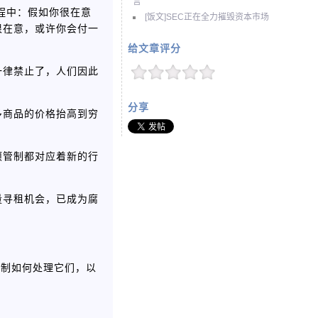
言
程中：假如你很在意
[饭文]SEC正在全力摧毁资本市场
很在意，或许你会付一
给文章评分
一律禁止了，人们因此
分享
多商品的价格抬高到穷
项管制都对应着新的行
量寻租机会，已成为腐
价格机制如何处理它们，以