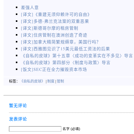
差强人意
[译文]《重建无须仰赖许可的自由》
[译文]多德-弗兰克法案的双重恶果
[译文]斯德哥尔摩的租房管制
[译文]住房管制在澳洲创造了奇迹
[译文]加拿大精简繁规缛章，美国行吗？
[译文]西雅图见识了15美元最低工资法的后果
《自私的皮球》第十五章〈成功的变革实在不多见〉导言
《自私的皮球》第四部分〈制度与政策〉导言
[饭文]SEC正在全力摧毁资本市场
标签：
《自私的皮球》
|
制度
|
管制
暂无评论
发表评论
名字 (必填)