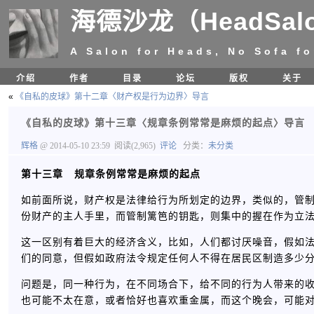
海德沙龙（HeadSal
A Salon for Heads, No Sofa fo
介绍
作者
目录
论坛
版权
关于
«
《自私的皮球》第十二章〈财产权是行为边界〉导言
《自私的皮球》第十三章〈规章条例常常是麻烦的起点〉导言
辉格
@ 2014-05-10 23:59
阅读(2,965)
评论
分类：
未分类
第十三章 规章条例常常是麻烦的起点
如前面所说，财产权是法律给行为所划定的边界，类似的，管
份财产的主人手里，而管制篱笆的钥匙，则集中的握在作为立
这一区别有着巨大的经济含义，比如，人们都讨厌噪音，假如
们的同意，但假如政府法令规定任何人不得在居民区制造多少
问题是，同一种行为，在不同场合下，给不同的行为人带来的
也可能不太在意，或者恰好也喜欢重金属，而这个晚会，可能