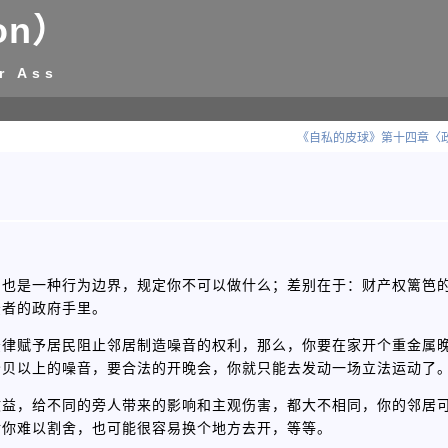
on）
r Ass
《自私的皮球》第十四章〈
制也是一种行为边界，规定你不可以做什么；差别在于：财产权篱笆
法者的政府手里。
法律赋予居民阻止邻居制造噪音的权利，那么，你要在家开个重金属
分贝以上的噪音，要合法的开晚会，你就只能去发动一场立法运动了
收益，给不同的旁人带来的影响和主观伤害，都大不相同，你的邻居
对你难以割舍，也可能很容易换个地方去开，等等。