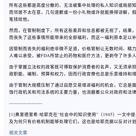
所有这些都是高度分散的、无法被集中处理的私人知识或局部知
而邻居不太在意，几句道歉或一份小礼物或许就能换得谅解，
笔钱给他。
然而，在管制制度下，所有这些差异和信息都被无视了，结果
而丧失了这些事情所能带来的全部福利，而这一福利原本足以
因管制而丧失的福利绝非微不足道，价格管制让无数时间、精
人难以承受，被FDA所禁止的药物和医疗方法，更剥夺了许多
由于掌握立法权的政客既可博取保护消费者的名声，又无须承
政职能、编制、预算和权力，因而行政官僚也总是乐意维持和
由于管制大规模压制了通过自愿交易增进福利的机会，它总是
蚀行政机关和司法系统的主要力量，也消磨着公众对政府和法
———————-
[1]弗里德里希·哈耶克在“社会中的知识使用”（1945）一文中提出
及为何只有价格机制能够处理它们，这也是哈耶克据以反对计
相关文章