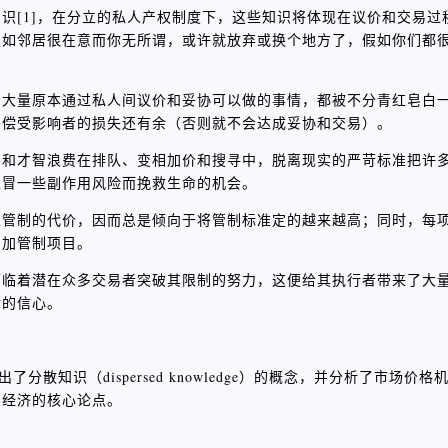
识[1]，在分立的私人产权制度下，这些知识将体现在议价和交易过
假如邻居很在意而你无所谓，或许就放弃或换个地方了，假如你们都
，大量原本通过私人间议价和妥协可以做的事情，都被不分青红皂白
补偿受影响者的损失还有余（否则就不会达成妥协和交易）。
力和才智浪费在排队、变相加价和搜寻中，脱离现实的严苛标准把许
人冒一些副作用风险而挽救生命的机会。
担管制的代价，因而总是倾向于将管制标准定的越来越高；同时，每
增加管制项目。
面临着潜在众多交易者突破其限制的努力，这便给其执行者带来了大
律的信心。
了分散知识（dispersed knowledge）的概念，并分析了市场
划经济的核心论点。