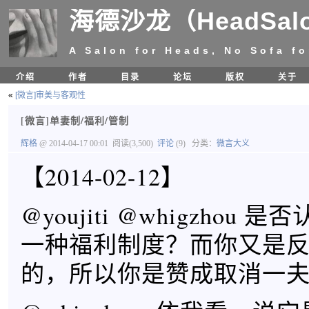
海德沙龙（HeadSal
A Salon for Heads, No Sofa fo
介绍
作者
目录
论坛
版权
关于
«
[微言]审美与客观性
[微言]单妻制/福利/管制
辉格
@ 2014-04-17 00:01
阅读(3,500)
评论
(9)
分类：
微言大义
【2014-02-12】
@youjiti @whigzhou
一种福利制度？而你又是
的，所以你是赞成取消一