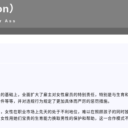
on）
r Ass
定的基础上，全面扩大了雇主对女性雇员的特别责任，特别是与生育
条件等等，并对违规行为规定了更加具体而严厉的惩罚措施。
件，女性在职业市场上先天的处于不利地位，难以在照顾孩子的同时
，女性用她们宝贵的生育能力换取男性的保护和帮助，这一合作模式