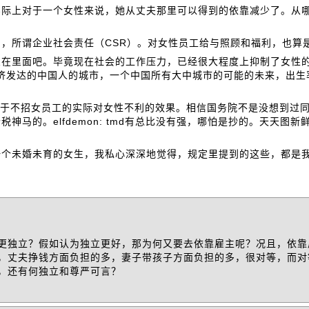
实际上对于一个女性来说，她从丈夫那里可以得到的依靠减少了。从
，所谓企业社会责任（CSR）。对女性员工给与照顾和福利，也算
思在里面吧。毕竟现在社会的工作压力，已经很大程度上抑制了女性
一个经济发达的中国人的城市，一个中国所有大中城市的可能的未来，出
倾向于不招女员工的实际对女性不利的效果。相信国务院不是没想到过
的。elfdemon: tmd有总比没有强，哪怕是抄的。天天图新鲜
一个未婚未育的女生，我私心深深地觉得，规定里提到的这些，都是
更独立？假如认为独立更好，那为何又要去依靠雇主呢？况且，依靠
，丈夫挣钱方面负担的多，妻子带孩子方面负担的多，很对等，而对
，还有何独立和尊严可言？