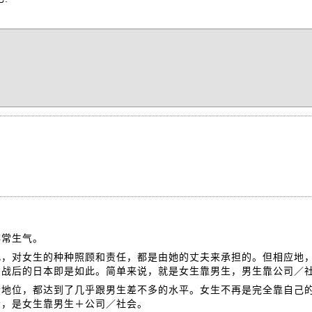
非常生气。
此，对女生的种种照顾和责任，都是由她的丈夫来承担的。但相应地
。战后的日本即是如此。简单来说，就是女生靠男生，男生靠公司／
会地位，都达到了几乎跟男生差不多的水平。女生不再是完全靠自己
会，是女生靠男生＋公司／社会。