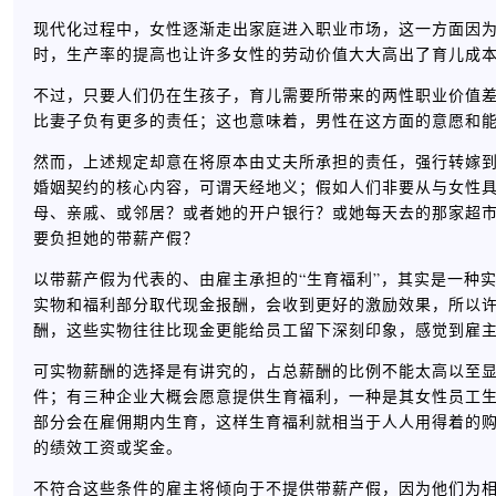
现代化过程中，女性逐渐走出家庭进入职业市场，这一方面因
时，生产率的提高也让许多女性的劳动价值大大高出了育儿成
不过，只要人们仍在生孩子，育儿需要所带来的两性职业价值
比妻子负有更多的责任；这也意味着，男性在这方面的意愿和
然而，上述规定却意在将原本由丈夫所承担的责任，强行转嫁
婚姻契约的核心内容，可谓天经地义；假如人们非要从与女性
母、亲戚、或邻居？或者她的开户银行？或她每天去的那家超
要负担她的带薪产假？
以带薪产假为代表的、由雇主承担的“生育福利”，其实是一种
实物和福利部分取代现金报酬，会收到更好的激励效果，所以
酬，这些实物往往比现金更能给员工留下深刻印象，感觉到雇
可实物薪酬的选择是有讲究的，占总薪酬的比例不能太高以至
件；有三种企业大概会愿意提供生育福利，一种是其女性员工
部分会在雇佣期内生育，这样生育福利就相当于人人用得着的
的绩效工资或奖金。
不符合这些条件的雇主将倾向于不提供带薪产假，因为他们为