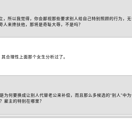
立，所以我觉得，你会鄙视那些要求别人给自己特别照顾的行为，无
旁人来搀扶他，那将是奇耻大辱，不是吗？
。其合理性上面那个女生分析过了。
是为何要换成让别人代替老公来补偿，而且那么多候选的“别人”中
？雇主的特别在哪里？