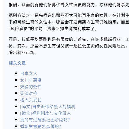
报酬，从而削弱他们招募优秀女性雇员的能力，除非他们能事
甄别方法之一是先筛选出那些不大可能再生育的女性，在计划
下的可能生育的女性中，哪些会在雇佣期内生育仍难确定，而
“风险雇员”的平均工资来平摊生育福利成本了。
可是，拉低平均薪酬也是有限度的，首先，在许多低端行业，
员，其次，那些不想生育但又被一起拉低工资的女性风险雇员
除出就业市场。
相关文章
日本女人
女儿与离婚
奴役的条件
宪法对抗
按人头发钱
[译文]自由派带给黑人的福利
[微言]福利制度与文化融入
真的有过母系社会阶段吗？
婚姻生意是怎么做的？