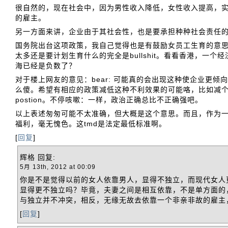
很自然的，现在社会中，因为男性收入降低，女性收入提高，
的雇主。
另一方面来讲，企业由于其社会性，也是要承担种种社会责任的
国务院出台这项政策，我自己觉得也是有鼓励女员工生育的意
太多还是要计划生育什么的完全是bullshit。看看香港，
海已经是负数了？
对于楼上网友的意见：bear: 可能真的会出现这种使企业更
么傻。希望有相应的政策减低这种不利效果的可能咯，比如减个税神马
postion。不停咳嗽：一样，政治正确总比不正确强吧。
以上表述匆匆可能不太准确，但大概是这个意思。而且，作为
福利，毫无愧色。这tmd是法定最低标准啊。
[
回复
]
辉格
回复:
5月 13th, 2012 at 00:09
你是不是觉得以前的女人依靠男人，显得不独立，而现代女人
显得更不独立吗？毕竟，夫妻之间是相互依靠，不是单方面的
与独立并不冲突，相反，无缘无故去依靠一个非亲非故的雇主
[
回复
]