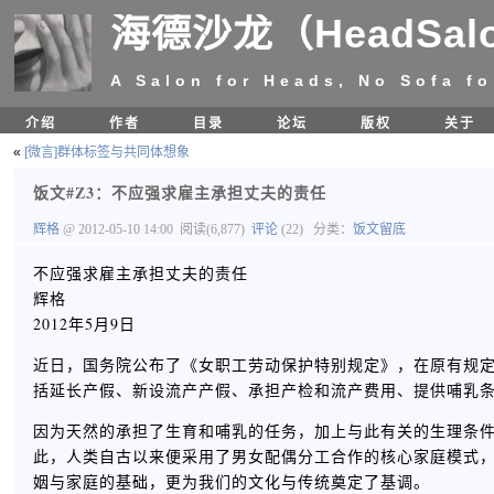
海德沙龙（HeadSal
A Salon for Heads, No Sofa fo
介绍
作者
目录
论坛
版权
关于
«
[微言]群体标签与共同体想象
饭文#Z3：不应强求雇主承担丈夫的责任
辉格
@ 2012-05-10 14:00
阅读(6,877)
评论
(22)
分类：
饭文留底
不应强求雇主承担丈夫的责任
辉格
2012年5月9日
近日，国务院公布了《女职工劳动保护特别规定》，在原有规
括延长产假、新设流产产假、承担产检和流产费用、提供哺乳
因为天然的承担了生育和哺乳的任务，加上与此有关的生理条
此，人类自古以来便采用了男女配偶分工合作的核心家庭模式
姻与家庭的基础，更为我们的文化与传统奠定了基调。