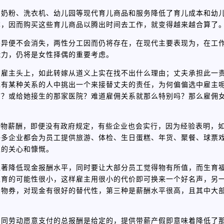
为奶粉、洗衣机、幼儿园等现代育儿商品和服务降低了育儿成本和幼
本，因而购买这些育儿商品以腾出时间去工作，就变得越来越合算了
差异便不会消失，两性分工因而仍将存在，在现代主要表现为，在工
能力，仍将是女性择偶的重要考虑。
到雇主头上，如此转嫁从道义上实在找不出什么理由；丈夫承担此一
具有某种关系的人中挑出一个来接替丈夫的责任，为何偏偏选中雇主
市？或给她接生的那家医院？难道雇佣关系就那么特别吗？那么雇佣
实物薪酬，即便没有政府规定，有些企业也会实行，因为经验表明，
许多企业都会为员工提供旅游、体检、生日蛋糕、年货、聚餐、球票
主的关心和慷慨。
显著降低现金报酬水平，同时要让大部分员工觉得物有所值，而生育
生育的可能性很小，这样雇主用很小的代价即可换来一个好名声，另
购物券，对现金有很好的替代性，第三种是薪酬水平很高，且其中大
相同劳动愿意支付的总报酬是给定的，提供带薪产假即意味着降低了