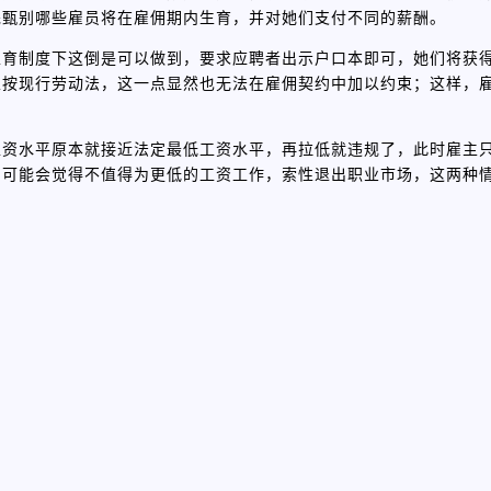
先甄别哪些雇员将在雇佣期内生育，并对她们支付不同的薪酬。
生育制度下这倒是可以做到，要求应聘者出示户口本即可，她们将获
且按现行劳动法，这一点显然也无法在雇佣契约中加以约束；这样，
工资水平原本就接近法定最低工资水平，再拉低就违规了，此时雇主
，可能会觉得不值得为更低的工资工作，索性退出职业市场，这两种