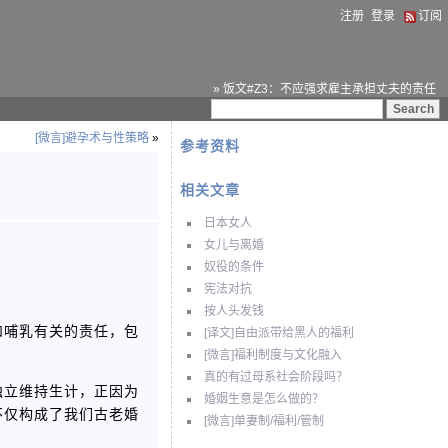
注册
登录
订阅
» 饭文#Z3：不应强求雇主承担丈夫的责任
[微言]避孕术与性策略
»
参考资料
相关文章
日本女人
女儿与离婚
奴役的条件
宪法对抗
按人头发钱
和哺乳有关的责任，包
[译文]自由派带给黑人的福利
[微言]福利制度与文化融入
真的有过母系社会阶段吗？
独立维持生计，正因为
婚姻生意是怎么做的？
不仅构成了我们古老婚
[微言]单妻制/福利/管制