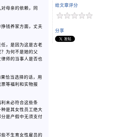
给文章评分
儿对母亲的依赖，同
。
作挣钱养家方面，丈夫
分享
责任，是因为这是古老
呢？为何不是她的父
女律师的当事人是否也
如果恰当选择的话，用
戏票等福利和实物报
福利未必符合这些条
一种是其女性员工绝大
部分是产假中无须支付
那些不生育女性雇员的