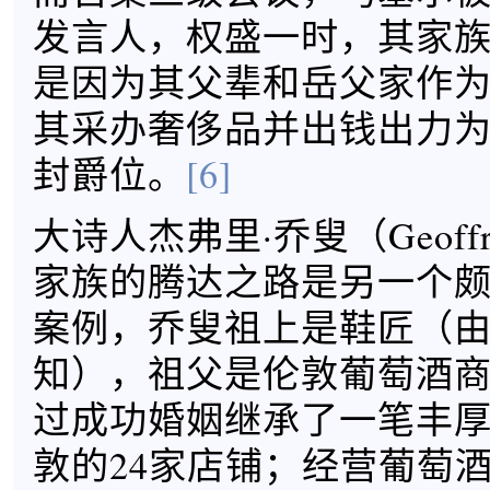
发言人，权盛一时，其家
是因为其父辈和岳父家作
其采办奢侈品并出钱出力
封爵位。
[6]
大诗人杰弗里·乔叟（Geoffrey
家族的腾达之路是另一个
案例，乔叟祖上是鞋匠（
知），祖父是伦敦葡萄酒
过成功婚姻继承了一笔丰
敦的24家店铺；经营葡萄