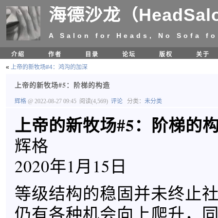
海德沙龙（HeadSal
A Salon for Heads, No Sofa fo
介绍
作者
目录
论坛
版权
关于
«
上帝的新牧场#4：鸿沟的加深
上帝的新牧场#5：阶梯的构造
辉格
@ 2022-08-27 09:45
阅读(4,569)
评论
分类：
未分类
上帝的新牧场#5：阶梯的
辉格
2020年1月15日
等级结构的稳固并未终止
仍有各种机会向上爬升，