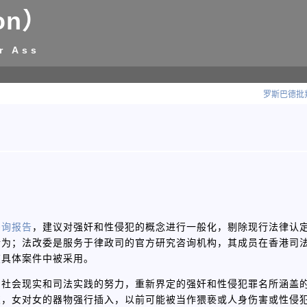
on）
r Ass
罗斯巴德批
咨询报告
，建议对强奸和性侵犯的概念进行一般化，剔除现行法律认
行为；法改委是服务于律政司的官方研究咨询机构，其成员在香港司
在具体案件中被采用。
的社会现实和司法实践的努力，重新界定的强奸和性侵犯罪名所涵盖
交，女对女的器物强行插入，以前可能被当作猥亵或人身伤害或性侵