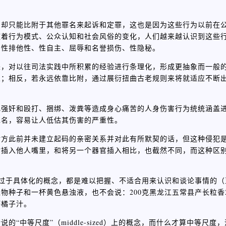
，却只能比附于其他罪名来起诉和定罪，这也是因为这些行为以前在
随着行为模式、公众认知和社会风俗的变化，人们越来越认识到这些
，性排他性、性自主、屈辱和名誉损伤、性隐秘。
来，对以往司法实践中所积累的经验进行条理化，形成更抽象而一般
从；相反，若永远依靠比附，通过展衍扭曲古老规则来将就适应不断
把强奸和殴打、捆绑、泼粪等造成身心痛苦的人身伤害行为统统涵盖
罪名，容易让人低估其伤害的严重性。
对方此前并未建立起码的亲密关系并对此有所默契的话，但这种侵犯
指插入他人嘴里，和将另一个器官插入相比，也截然不同，而这种区
过于具体化的概念，都是难以把握、不适合用来认识和谈论事情的（
种子和一杯黄色悬浊液，也不会说：200克黑龙江五常县产长粒香2
杯橘子汁。
“中等尺度”（middle-sized）上的概念，而什么才算中等尺度