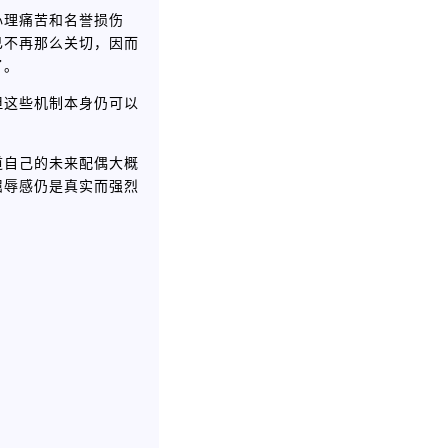
心理痛苦和名誉损伤
已不再那么关切，因而
了。
但这些机制本身仍可以
道自己的未来配偶大概
屈辱感仍是真实而强烈