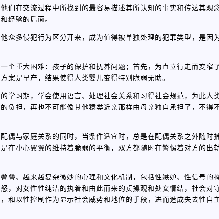
是他们在交流过程中所找到的最容易描述其所认知的事实和传达其观
践和经验的后面。
其他众多侵犯行为区分开来，成为值得被单独处理的犯罪类型，是因
着一个重大困难：孩子的保护和抚养问题；首先，为直立行走而变窄
决方案是早产，结果使得人类婴儿变得特别脆弱无助。
长的学习期，学会使用语言、处理社会关系和习得社会规范，为此人
重的负担，再也不可能像其他猿类近亲那样由母亲独自承担了，不得
持配偶与家庭关系的同时，当条件适宜时，总是在配偶关系之外随时
总是在小心翼翼的维持着脆弱的平衡，双方都随时在警惕着对方的出
层叠叠、越来越复杂微妙的心理和文化机制，包括性嫉妒、性信号的
暴怒，对女性性纯洁的执着和由此而来的贞操观和处女情结，社会对
望，和以性控制作为显示社会威势和地位的手段，进而造成失去性自