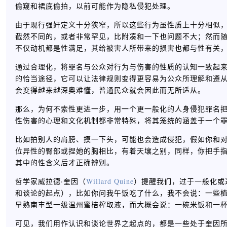
偷窥和裙底偷拍，以前可能作为隐私侵犯处理。
由于现行强奸定义十分狭窄，所以这些行为虽性质上十分相似
截然不同的，或者非常罕见，比附凑和一下也问题不大；然而
不仅动机都是性满足，其给被害人所带来的损害也都与性有关
通过合理化，将罪名与公众对行为与伤害的性质的认知一致起
的恰当途径，它可以让法律规则变得更容易为公众所理解和遵
会变得越来越深奥难懂，普通民众就会因此而无所适从。
那么，为何不索性更进一步，用一个更一般化的人身侵犯罪名
性伤害的心理和文化机制都非常特殊，将其笼统的涵盖于一个
比如拍别人的肩膀、摸一下头，可能也会造成侵犯，假如你和
位异性的臀部或捏她的胸相比，有着天壤之别，同样，你把手
其中的性含义后才正确辨别。
哲学家威拉德·奎因（
Willard Quine
）提醒我们，过于一般化或
和谈论的起点），比如你问我午饭吃了什么，我不会说：一些植物
早熟南丰型一级温州蜜桔榨取液，而大概会说：一碗米饭和一
可见，我们用作认识和谈论世界之起点的，都是一些处于奎因所说的