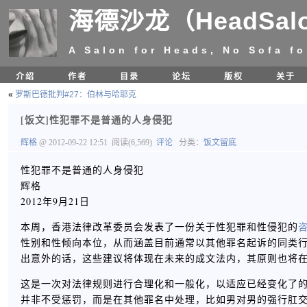
海德沙龙（HeadSal
A Salon for Heads, No Sofa fo
介绍
作者
目录
论坛
版权
关于
«
罗斯巴德批判#27：伯林与哈耶克
[饭文]性犯罪不是普通的人身侵犯
辉格
@ 2012-09-22 12:51
阅读(6,569)
评论
分类：
饭文留底
性犯罪不是普通的人身侵犯
辉格
2012年9月21日
本周，香港法律改革委员会发表了一份关于性犯罪和性侵犯的
性别和性倾向本位，从而涵盖目前通常以其他罪名起诉的同类
出意外的话，这些建议将体现在未来的成文法内，其原则也将
这是一次对法律规则进行合理化和一般化，以适应已经变化了
并非不受惩罚，而是在其他罪名中处理，比如男对男的强行肛