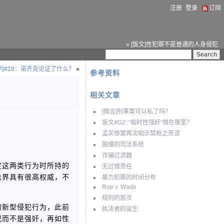
注册
登录
订阅
» [饭文]性犯罪不是普通的人身侵犯
判#28：诺齐克论证了什么？
»
参考资料
相关文章
[微言]刑事案可以私了吗？
饭文#G2: “临时性强奸”错在哪里？
孟买惨案再次昭示禁枪之荒谬
脱缰的司法系统
诈骗过滤器
定这两类行为时所持的
无过错责任
法界具有很高权威，不
暴力犯罪的时间分布
Roe v. Wade
规则的层次
的新型侵犯行为，此前
执法者的诞生
犯而不是强奸，再如性