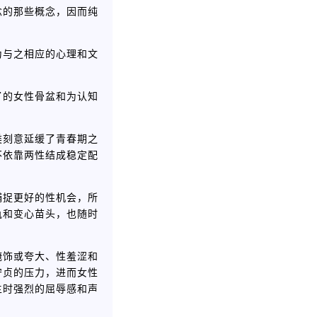
念的那些概念，因而纯
为与之相应的心理和文
了的女性骨盆和为认知
类刻意延缓了青春期之
不依靠两性结成稳定配
捕捉更好的性机会，所
轨和变心苗头，也随时
掩饰或夸大、性羞涩和
守贞的压力，进而女性
主时强烈的屈辱感和声