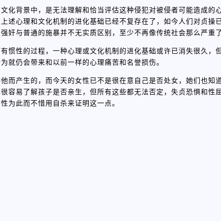
和文化背景中，是无法理解和恰当评估这种侵犯对被侵者可能造成的
生上述心理和文化机制的进化基础已经不复存在了，如今人们对贞操
乎强奸与普通的施暴并不无实质区别，至少不再像传统社会那么严重
而有惯性的过程，一种心理或文化机制的进化基础或许已消失很久，
行为就仍会带来和以前一样的心理痛苦和名誉损伤。
排他而产生的，而今天的女性已不是很在意自己是否处女，她们也知
也很容易了解孩子是否亲生，但所有这些都无法否定，失贞恐惧和性
女性为此而不惜用自杀来证明这一点。