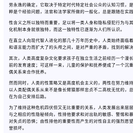
劳永逸的确定，它取决于特定时代特定社会公众的认知习惯，
粹是个经验问题，法官和法学家所做的一般化，总是跟随在实
性含义之所以独特而重要，足以将一类人身和隐私侵犯行为与
化机制本身就很独特，而这一独特性已逐渐为人们所认识。
在直立人向现代智人进化的那几十万年历史中，人类始终面临
和语言能力而扩大了的头颅之间，是对严重的矛盾，找到的解
其次，人类高度复杂文化要求孩子在独立生活之前经历一个漫
前的发育速度；可这样一来，儿童的保护和抚养便成了一个沉
偶关系来合作抚养。
然而同时，人类的性策略又是高度机会主义的，两性在努力维
以人类配偶关系从来不是像长臂猿那样忠贞不二高枕无忧的，
在为自己安排后路。
为了维持这种危机四伏但又无比重要的关系，人类发展出来层
与之相应的性隐秘倾向，性排他要求和对出轨的敏感、警惕和
对失贞的恐惧；由性排他的重要性而产生的对性自主的强烈愿
誉损坏。