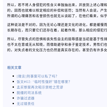
所以，若不将人身侵犯的性含义单独抽出来，并放到上述心理
的，因而也就难以核定相应的补偿和惩罚；当然有人会说，产
所谓的心理痛苦和名誉损伤也就无从谈起了，在他们看来，似
这种说法是不对的，因为无论心理还是文化的进化，都是缓慢
长期存在，而只要它们还存在着，起着作用，那么相应的侵犯
所以，尽管失贞的恐惧和丧失性自主的屈辱感是当初是基于性
也不太在意或无从知晓，而借助避孕和亲子鉴定技术，男性们
的，对失贞者的文化压力也仍然是真实存在的，甚至仍有许多
相关文章
[微言]刑事案可以私了吗？
饭文#G2: “临时性强奸”错在哪里？
孟买惨案再次昭示禁枪之荒谬
脱缰的司法系统
诈骗过滤器
无过错责任