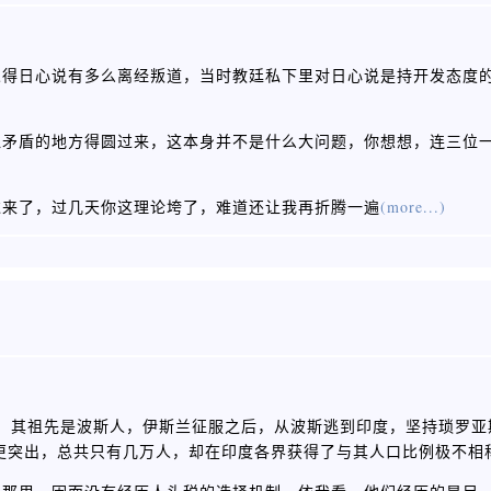
觉得日心说有多么离经叛道，当时教廷私下里对日心说是持开发态度
似矛盾的地方得圆过来，这本身并不是什么大问题，你想想，连三位
过来了，过几天你这理论垮了，难道还让我再折腾一遍
(more...)
s ），其祖先是波斯人，伊斯兰征服之后，从波斯逃到印度，坚持琐罗
更突出，总共只有几万人，却在印度各界获得了与其人口比例极不相