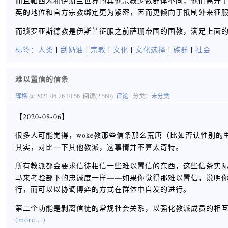
而且帕西人和伊斯兰世界的其他宗教少数群体不同，他们离开
英的地位和官方宗教绑定更为紧密，因而更倾向于抵制外来征
而琐罗亚斯德教是伊斯兰征服之前萨珊帝国的国教，满足上面
标签：
人类
|
刮奶油
|
宗教
|
文化
|
文化选择
|
族群
|
社会
难以置信的信条
辉格
@ 2021-06-26 10:56
阅读(2,560)
评论
分类：
未分类
【2020-08-06】
很多人可能觉得，woke教那些信条那么荒唐（比如否认性别
其实，对比一下其他教派，这事情并不算太奇特。
所有教派都会要求信徒相信一些难以置信的东西，这些信条实
马来考验部下的忠诚度一样——如果你觉得那难以置信，说明
行，而可以以协调博弈的方式在群体中自发的进行。
第二个功能是剥离信徒的常规社会关系，以强化教派成员的相
(more...)