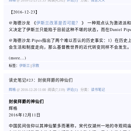
辉格
@ 2016-12-23 21:35
阅读(4,262)
评论(1)
分类：
微言大义
【2016-12-23】
@海德沙龙 《
伊斯兰改革是否可能？
​​​​》 一种观点认为
义决定了伊斯兰只能陷于目前这种不堪的状态，而在Daniel 
@海德沙龙:Pipes指出了两个难以否认的历史事实：1）在
会生活和制度走向，那么基督教世界的近代转变同样不会发生
(more...)
标签：
伊斯兰
|
宗教
读史笔记#23：封侯拜爵的神仙们
辉格
@ 2016-12-20 11:00
阅读(7,119)
评论(1)
分类：
读书笔记
封侯拜爵的神仙们
辉格
2016年12月11日
中国民间信仰以其神仙繁多而著称，宋代仅湖州一地的寺观祠庙