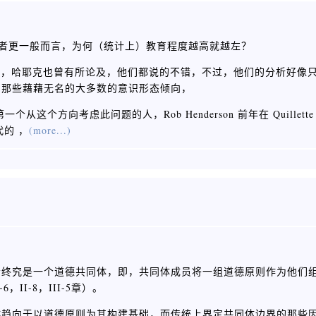
或者更一般而言，为何（统计上）教育程度越高就越左？
），哈耶克也曾有所论及，他们都说的不错，不过，他们的分析好像
中那些藉藉无名的大多数的意识形态倾向，
方向考虑此问题的人，Rob Henderson 前年在 Quillette
代的 ，
(more...)
会终究是一个道德共同体，即，共同体成员将一组道德原则作为他们
I-8，III-5章）。
越趋向于以道德原则为其构建基础，而传统上界定共同体边界的那些