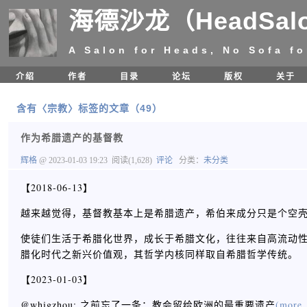
海德沙龙（HeadSal
A Salon for Heads, No Sofa fo
介绍
作者
目录
论坛
版权
关于
含有〈宗教〉标签的文章（49）
作为希腊遗产的基督教
辉格
@ 2023-01-03 19:23
阅读(1,628)
评论
分类：
未分类
【2018-06-13】
越来越觉得，基督教基本上是希腊遗产，希伯来成分只是个空壳，虽
使徒们生活于希腊化世界，成长于希腊文化，往往来自高流动
腊化时代之新兴价值观，其哲学内核同样取自希腊哲学传统。 ​​​​
【2023-01-03】
@whigzhou: 之前忘了一条：教会留给欧洲的最重要遗产
(more.