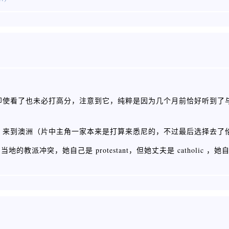
引起我注意，即使看了也未必打高分，注意到它，纯粹是因为几个月前恰好听到
兰，来到澳洲（片中主角一家本来是打算来悉尼的，不过最后选择去了
派冲突，她自己是 protestant，但她丈夫是 catholic ，