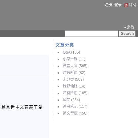
注册
登录
订阅
» 宗教
文章分类
Q&A
(165)
小菜一碟
(11)
微言大义
(585)
时有所闻
(82)
未分类
(509)
绿野仙踪
(14)
若有所思
(165)
译文
(234)
，其普世主义建基于希
读书笔记
(117)
饭文留底
(456)