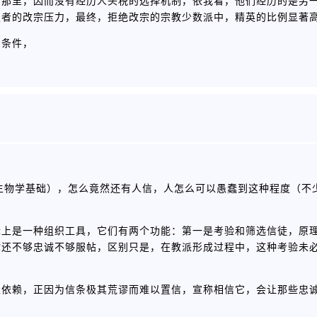
了那里，因而没有经历人头税的选择机制，依我看，他们经历的是另
服者的改宗压力，最终，拒绝改宗的宗教少数派中，精英的比例显著
的条件，
的生物学基础），怎么竟然还有人信，人怎么可以愚蠢到这种程度（不
际上是一种组织工具，它们有两个功能：第一是考验和筛选信徒，原
你还不够忠诚不够服帖，区别只是，在教派形成过程中，这种考验未
互依赖，正因为信条极其荒谬而难以置信，宣称相信它，会让那些忠