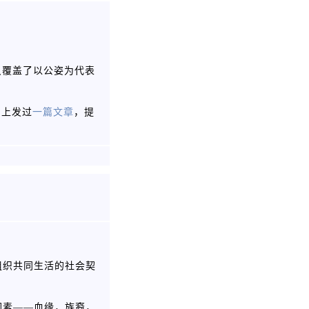
只覆盖了以公姿为代表
 上发过
一篇文章
，提
组织共同生活的社会契
因素——血缘，族裔，