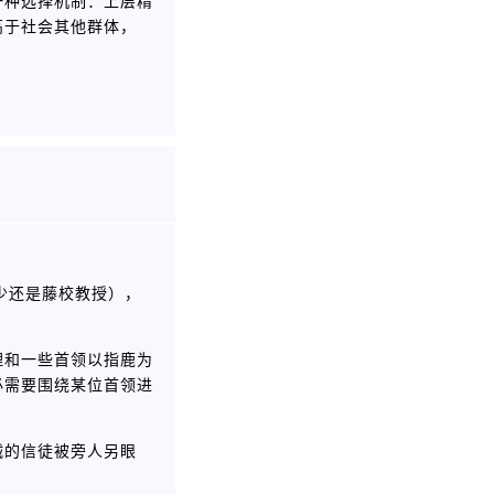
一种选择机制：上层精
高于社会其他群体，
少还是藤校教授），
理和一些首领以指鹿为
必需要围绕某位首领进
诚的信徒被旁人另眼