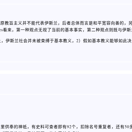
激进派和原教旨主义并不能代表伊斯兰，后者总体而言是和平宽容向善的，
Pipes看来，第一种观点无视了当前的基本事实，第二种观点则既与伊
历史上，伊斯兰社会并未被束缚于基本教义，2）假如基本教义能够如此
。
里供奉的神祗，有史料可查者即有92个，扣除名号重复者，还有50