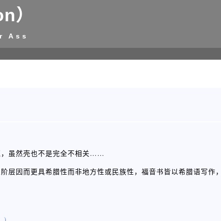
on）
r Ass
然壳也不是完全不相关…… ​​​​
性阶层因而更具希腊性而非地方性或民族性，福音书皆以希腊语写作
..)