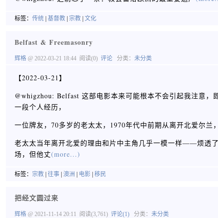
标签：
传统
|
基督教
|
宗教
|
文化
Belfast & Freemasonry
辉格
@ 2022-03-21 18:44
阅读(0)
评论
分类：
未分类
【2022-03-21】
@whigzhou: Belfast 这部电影本来可能根本不会
一段个人经历，
一位牌友，70多岁的老太太，1970年代中前期从离开北爱尔
老太太当年离开北爱的理由和片中主角几乎一模一样——烦透了当地的教
场，但他丈
(more...)
标签：
宗教
|
往事
|
澳洲
|
电影
|
移民
把经文圆过来
辉格
@ 2021-11-14 20:11
阅读(3,761)
评论(1)
分类：
未分类