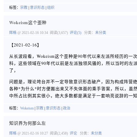
标签：
宗教
|
意识形态
|
组织
Wokeism这个歪种
辉格
@ 2021-02-16 10:34
阅读(3,657)
评论(5)
分类：
未分类
【2021-02-16】
从长波段看，Wokeism这个歪种是90年代以来左派所经历
科，这些领域在90年代以前是左派独领风骚的，所以当时的左
了，
问题是，理论垮台并不一定导致意识形态破产，因为构成阵营
各种*为什么*时方便搬出来又不失体面的乘手答案，所以，虽然6
中所占比例其实很小，绝大多数都是满足于一套响亮说辞的一
标签：
Wokeism
|
宗教
|
意识形态
|
政治
知识界为何那么左
辉格
@ 2021-02-16 10:27
阅读(2,458)
评论
分类：
未分类