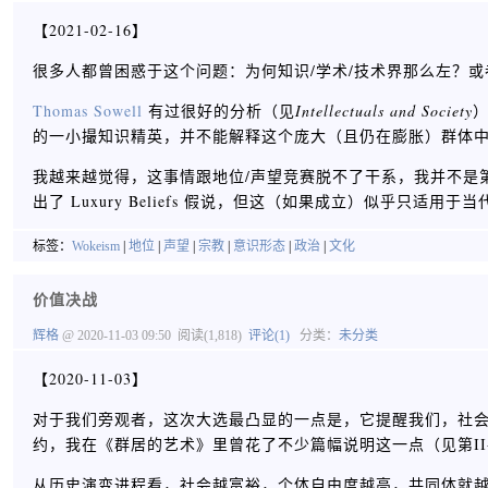
【2021-02-16】
很多人都曾困惑于这个问题：为何知识/学术/技术界那么左？
Thomas Sowell
有过很好的分析（见
Intellectuals and Society
的一小撮知识精英，并不能解释这个庞大（且仍在膨胀）群体
我越来越觉得，这事情跟地位/声望竞赛脱不了干系，我并不是第一个从这个
出了 Luxury Beliefs 假说，但这（如果成立）似乎只适用于当
标签：
Wokeism
|
地位
|
声望
|
宗教
|
意识形态
|
政治
|
文化
价值决战
辉格
@ 2020-11-03 09:50
阅读(1,818)
评论(1)
分类：
未分类
【2020-11-03】
对于我们旁观者，这次大选最凸显的一点是，它提醒我们，社
约，我在《群居的艺术》里曾花了不少篇幅说明这一点（见第II-6，I
从历史演变进程看，社会越富裕，个体自由度越高，共同体就