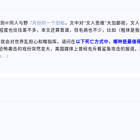
读到@同人与野
7月份的一个旧帖
，文中对“文人思维”大加鄙视，文
谱程度也往往差不多，本文还算靠谱，但毛病也不少，比如（粗体是
以下死亡方式中，哪种是最值
，就会对世界乱担心和瞎指挥。请问在
让恐怖袭击的戏份突然变大，美国媒体上曾经充斥着鲨鱼攻击的报道
e...)
：