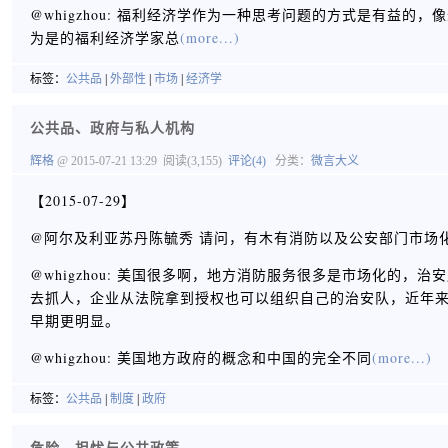
@whigzhou: 福利经济学作为一种思考问题的方式是有益
为是的福利经济学家总
(more...)
标签：
公共品
|
外部性
|
市场
|
经济学
公共品、政府与私人机构
辉格
@ 2015-07-21 13:29
阅读(3,155)
评论(4)
分类：
微言大义
【2015-07-29】
@阿尔及利亚苏丹陈毓秀 请问，有木有消防以及公安部门市场化成功
@whigzhou: 美国很多啊，地方消防服务很多是市场化的
去抓人，企业从法院拿到授权也可以组织自己的治安队，近年
早期更明显。
@whigzhou: 美国地方政府的概念和中国的完全不同
(more...)
标签：
公共品
|
制度
|
政府
危险、担忧与公共政策