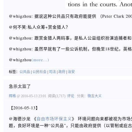
@whigzhou: 据说这种公共品只有政府能提供 （Peter Clark 2000, p.
@何不笑:私人众筹+赏金猎人？
@whigzhou: 跟赏金猎人两码事，是私人公益组织扮演追捕者
@whigzhou: 虽然早就有了一些公诉机制，但晚至18世
@whigzhou
(more...)
标签：
公共品
|
公民社会
|
司法
|
政府
|
治安
急杀太监了
辉格
@ 2016-05-13 23:01
阅读(3,717)
评论
分类：
微言大义
【2016-05-13】
@海德沙龙 《
自由市场环保主义
》 环境问题向来都被视为市场
题，良好环境是一种“公共品”，只能由政府提供（以管制或庇