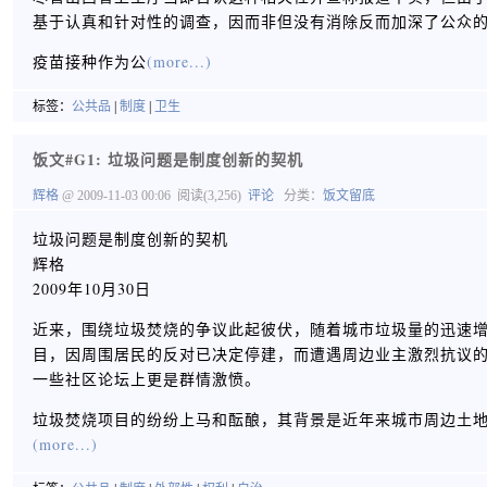
基于认真和针对性的调查，因而非但没有消除反而加深了公众
疫苗接种作为公
(more...)
标签：
公共品
|
制度
|
卫生
饭文#G1: 垃圾问题是制度创新的契机
辉格
@ 2009-11-03 00:06
阅读(3,256)
评论
分类：
饭文留底
垃圾问题是制度创新的契机
辉格
2009年10月30日
近来，围绕垃圾焚烧的争议此起彼伏，随着城市垃圾量的迅速
目，因周围居民的反对已决定停建，而遭遇周边业主激烈抗议
一些社区论坛上更是群情激愤。
垃圾焚烧项目的纷纷上马和酝酿，其背景是近年来城市周边土
(more...)