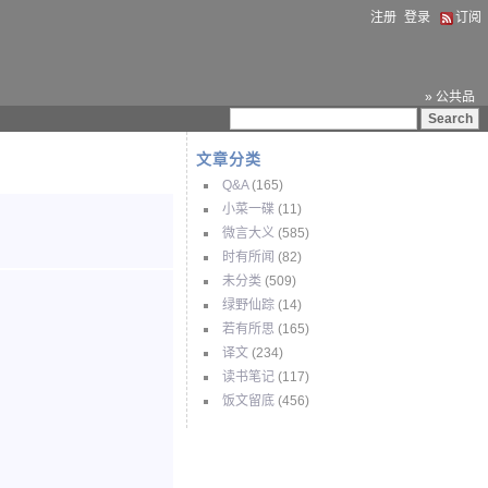
注册
登录
订阅
» 公共品
文章分类
Q&A
(165)
小菜一碟
(11)
微言大义
(585)
时有所闻
(82)
未分类
(509)
绿野仙踪
(14)
若有所思
(165)
译文
(234)
读书笔记
(117)
饭文留底
(456)