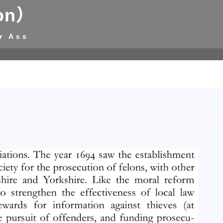
on）
r Ass