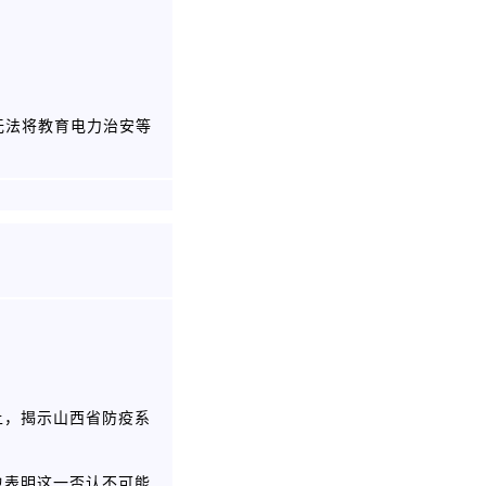
而无法将教育电力治安等
上，揭示山西省防疫系
。
也表明这一否认不可能