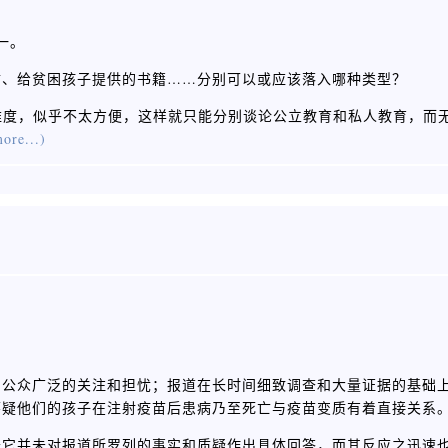
一。
防、给贫困孩子提供的书籍……分别可以或应该落入哪种类型？
为区分维度，似乎不太方便，这样就只能分别谈论公立教育和私人教育，
ore...)
了公众广泛的关注和担忧；报道在长时间细致调查和大量证据的基础
怀疑他们的孩子在注射疫苗后患病乃至死亡与疫苗变质有着直接关系
于它并未对报道所罗列的事实和质疑作出具体回答，而其反应之迅速