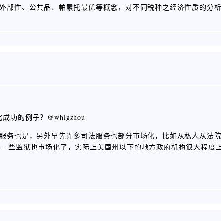
的，像外部性、公共品、帕累托最优等概念，对不同税种之经济性质的分
的例子？@whigzhou
，治安服务也是，另外早先许多司法服务也部分市场化，比如从私人从法
来一些监狱也市场化了，实际上美国州以下的地方政府机构很大程度