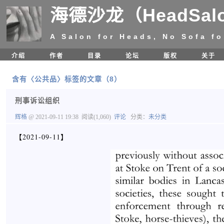
海德沙龙（HeadSal
A Salon for Heads, No Sofa fo
介绍
作者
目录
论坛
版权
关于
含有〈公共品〉标签的文章（8）
刑事诉讼组织
辉格
@ 2021-09-11 19:38
阅读(1,060)
评论
分类：
未分类
【2021-09-11】