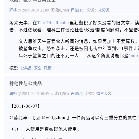
辉格
@ 2014-01-04 21:00
阅读(8,799)
评论(15)
分类：
未分类
闲来无事，在
The Old Reader
里狂翻积了好久没看的旧文章，
谱，不过依我看，理科生在谈论社会/政治/制度问题时，不靠
文人思维天生喜爱耸人听闻的消息，如果再加上不爱算数
被鲨鱼攻击，恐怖袭击，还是被闪电击中？直到911事件
年死于鲨鱼之口的还不到一人 — 从这个角度说鹿比鲨
(mor
标签：
公共品
|
安全
|
政策
排他性与公共品
辉格
@ 2011-06-07 16:49
阅读(4,265)
评论(5)
分类：
微言大义
【2011-06-07】
@薛兆丰: 【回 @whigzhou 】一件商品可以有三重分立的属性
（1）一人使用是否妨碍他人使用；