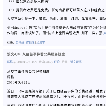
（2）由公家还是私人提供；
（3）提供者收费还是免费。任何商品都可以落入这八种组合之
大家不妨讨论一下，道路、歌曲、教育、灯塔、体育比赛、国
@whigzhou：按“实际上是否收费或是否由政府提供”作
作为同一商品谈论了，而“技术上能否实现收费”则不一样，那
(m
标签：
公共品
|
排他性
|
经济学
饭文#J8: 从疫苗事件看公共服务制度
辉格
@ 2010-03-25 00:27
阅读(3,872)
评论
分类：
饭文留底
从疫苗事件看公共服务制度
辉格
2010年3月22日
近日，《中国经济时报》关于山西疫苗事件的长篇报道，引发
统曾有大批疫苗在被高温暴露之后用于接种，而许多家长强烈
尽管山西省卫生厅当即否认这种相关性并宣称报道不实，但由