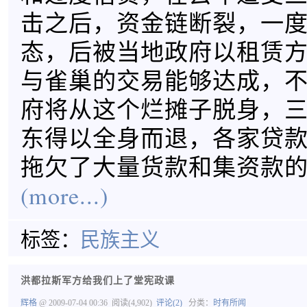
击之后，资金链断裂，一
态，后被当地政府以租赁
与雀巢的交易能够达成，
府将从这个烂摊子脱身，
东得以全身而退，各家贷
拖欠了大量货款和集资款
(more...)
标签：
民族主义
洪都拉斯军方给我们上了堂宪政课
辉格
@ 2009-07-04 00:36
阅读(4,902)
评论(2)
分类：
时有所闻