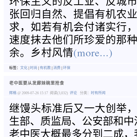
环保主义的反工业、反城
张回归自然、提倡有机农
求，如若有机会付诸实行
速度抹去他们所珍爱的那
余。乡村风情
(more...)
标签：
文化
|
时尚
|
有机教
|
消费
|
环保
老中医要从发廊妹碗里抢食
辉格
@ 2009-07-26 15:17
阅读(3,032)
评论
分类：
时有所闻
继馒头标准后又一大创举
生部、质监局、公安部和中
老中医大概最多分到二成，