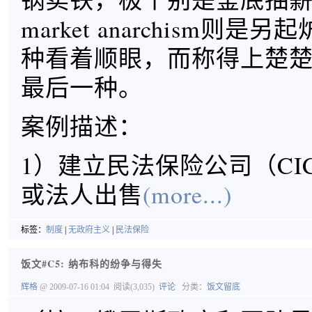
market anarchism则
种看着顺眼，而称得上楚
最后一种。
案例描述：
1）建立民法保险公司（CI
或法人出售
(more...)
标签：
制度
|
无政府主义
|
民法保险
饭文#C5: 纳布科的纷争与得失
辉格
@ 2009-07-16 01:04
阅读(3,035)
评论
分类：
饭文留底