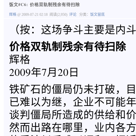
饭文#C6: 价格双轨制残余有待扫除
辉格
@ 2009-07-21 02:18
阅读(2,950)
评论
分类：
饭文留底
（按：这场争斗主要是内
价格双轨制残余有待扫除
辉格
2009年7月20日
铁矿石的僵局仍未打破，
已难以为继，企业不可能
谈判僵局所造成的供给和
然而出路在哪里，业内各