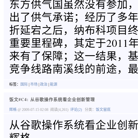
东方供气国虽然没有参加
出了供气承诺；经历了多
折延宕之后，纳布科项目
重要里程碑，其定于2011
来有了保障；这一结果，
竞争线路南溪线的前途，
标签：
国际
|
市场
|
政治
|
能源
饭文#C4: 从谷歌操作系统看企业创新管理
辉格
@ 2009-07-15 02:08
阅读(4,261)
评论(2)
分类：
饭文留底
从谷歌操作系统看企业创
辉格