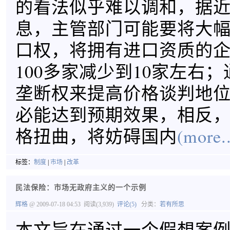
的看法似乎难以调和，据
息，主管部门可能要将大
口权，将拥有进口资质的
100多家减少到10家左右
垄断权来提高价格谈判地
必能达到预期效果，相反
格扭曲，将妨碍国内
(more..
标签：
制度
|
市场
|
改革
民法保险：市场无政府主义的一个示例
辉格
@ 2009-07-18 04:53
阅读(3,939)
评论(5)
分类：
若有所思
本文旨在通过一个假想案