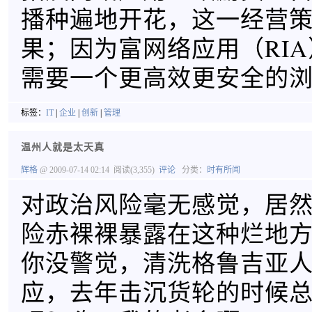
播种遍地开花，这一经营
果；因为富网络应用（RI
需要一个更高效更安全的
标签：
IT
|
企业
|
创新
|
管理
温州人就是太天真
辉格
@ 2009-07-14 02:14
阅读(3,355)
评论
分类：
时有所闻
对政治风险毫无感觉，居
险赤裸裸暴露在这种烂地
你没警觉，清洗格鲁吉亚
应，去年击沉货轮的时候