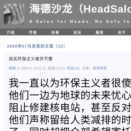
海德沙龙（HeadSal
A Salon for Heads, No Sofa fo
介绍
作者
目录
论坛
版权
关于
2009年07月发表的文章（15）
其实环保主义者并不傻
辉格
@ 2009-07-29 01:25
阅读(5,632)
评论(14)
分类：
若有所思
我一直以为环保主义者很
他们一边为地球的未来忧
阻止修建核电站，甚至反
他们声称留给人类减排的