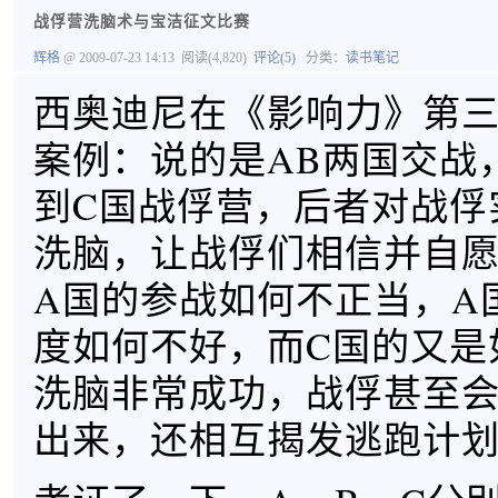
战俘营洗脑术与宝洁征文比赛
辉格
@ 2009-07-23 14:13
阅读(4,820)
评论(5)
分类：
读书笔记
西奥迪尼在《影响力》第
案例：说的是AB两国交战
到C国战俘营，后者对战俘
洗脑，让战俘们相信并自
A国的参战如何不正当，A
度如何不好，而C国的又是
洗脑非常成功，战俘甚至
出来，还相互揭发逃跑计