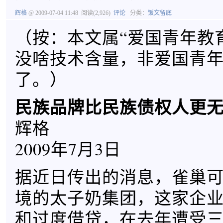
辉格
@ 2009-07-04 11:48
阅读(2,926)
评论
分类：
饭文留底
（按：本文属“爱国青年教
没啥技术含量，非爱国青
了。）
民族品牌比民族债权人更
辉格
2009年7月3日
据近日传出的消息，雀巢
境的太子奶集团，这家企
和过度借贷，在去年遭受