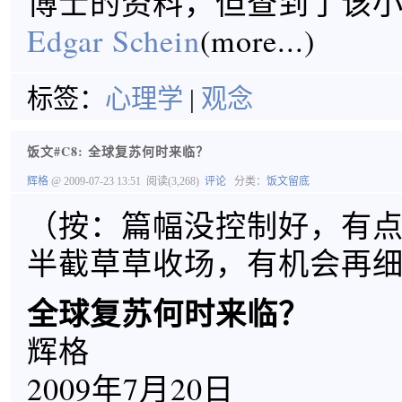
博士的资料，但查到了该
Edgar Schein
(more...)
标签：
心理学
|
观念
饭文#C8: 全球复苏何时来临？
辉格
@ 2009-07-23 13:51
阅读(3,268)
评论
分类：
饭文留底
（按：篇幅没控制好，有
半截草草收场，有机会再
全球复苏何时来临？
辉格
2009年7月20日