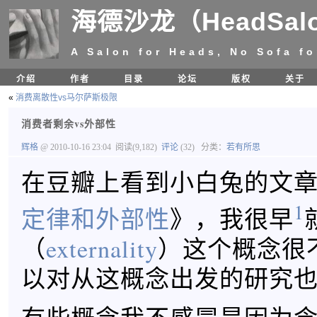
海德沙龙（HeadSal
A Salon for Heads, No Sofa fo
介绍
作者
目录
论坛
版权
关于
«
消费离散性vs马尔萨斯极限
消费者剩余vs外部性
辉格
@ 2010-10-16 23:04
阅读(9,182)
评论
(32)
分类：
若有所思
在豆瓣上看到小白兔的文
1
定律和外部性
》，我很早
（
externality
）这个概念很
以对从这概念出发的研究