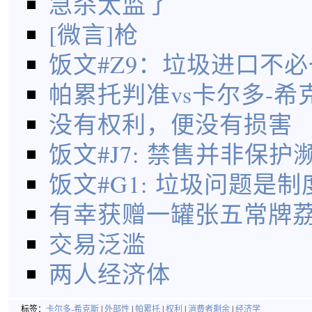
急杀太监了
[微言]枪
饭文#Z9：垃圾进口不
帕累托判准vs卡尔多-希
没有权利，便没有损害
饭文#J7: 禁售并非保
饭文#G1: 垃圾问题是
有幸获赠一罐张五常牌
交易泛滥
两人经济体
标签：
卡尔多-希克斯
|
外部性
|
帕累托
|
权利
|
消费者剩余
|
经济学