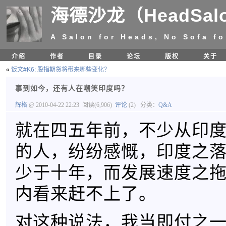
海德沙龙（HeadSal
A Salon for Heads, No Sofa fo
介绍
作者
目录
论坛
版权
关于
«
饭文#K6: 股指期货将带来哪些变化？
事到如今，还有人在嘲笑印度吗？
辉格
@ 2010-04-22 22:23
阅读(6,906)
评论
(2)
分类：
Q&A
就在四五年前，不少从印
的人，纷纷感慨，印度之
少于十年，而发展速度之
内看来赶不上了。
对这种说法，我当即付之