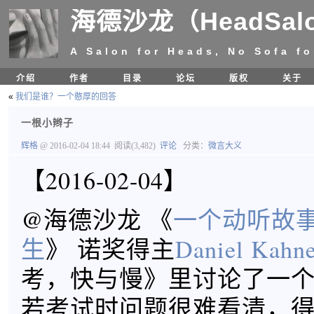
海德沙龙（HeadSal
A Salon for Heads, No Sofa fo
介绍
作者
目录
论坛
版权
关于
«
我们是谁？一个憨厚的回答
一根小辫子
辉格
@ 2016-02-04 18:44
阅读(3,482)
评论
分类：
微言大义
【2016-02-04】
@海德沙龙 《
一个动听故
生
》 诺奖得主
Daniel Kahn
考，快与慢》里讨论了一
若考试时问题很难看清，