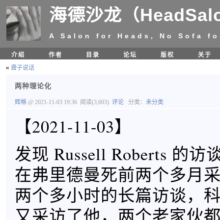
海德沙龙（HeadSal
A Salon for Heads, No Sofa fo
介绍
作者
目录
论坛
版权
关于
«
聋子说话
两种理论化
辉格
@ 2021-11-03 19:36
阅读(3,603)
评论
分类：
未分类
【2021-11-03】
发现 Russell Roberts
在弗里德曼死前两个多月
两个多小时的长篇访谈，
又采访了他，两个老家伙