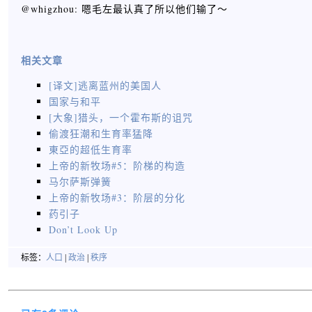
@whigzhou: 嗯毛左最认真了所以他们输了～
相关文章
[译文]逃离蓝州的美国人
国家与和平
[大象]猎头，一个霍布斯的诅咒
偷渡狂潮和生育率猛降
東亞的超低生育率
上帝的新牧场#5：阶梯的构造
马尔萨斯弹簧
上帝的新牧场#3：阶层的分化
药引子
Don’t Look Up
标签：
人口
|
政治
|
秩序