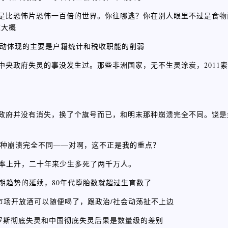
真是比恐怖片恐怖一百倍的世界。你往哪逃？你在别人眼里不过是食
末大概
人口波动体现的主要是户籍统计和税收职能的削弱
中央政府失灵的事没发生过。那些非洲国家，无不生灵涂炭，2011
心政府并没有消失，换了个旗号而已，和明末那种崩溃完全不同。饶
明末那种崩溃完全不同——对啊，这不正是我的重点？
亡率上升，二十年来少生多死了两千万人。
的长期趋势的延续，80年代堕胎数就超过生育数了
因为市场开放酒可以随便喝了，跟政治/社会动荡扯不上边
罗斯彻底失灵和中国彻底失灵后果是数量级的差别