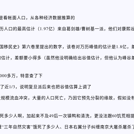
不是看帐面人口，从各种经济数据推算的
对万历人口的最高估计（1.97亿）来自葛剑雄/曹树基一派，他们对康熙谷
？
基在《中国移民史》第六卷里提出的数字，该卷对万历峰值的估计是1.8亿，
何炳棣的估计，差额要小得多（虽然他没明确给出谷值估计，但他认为峰
000多万，特意查了下
》少了近1/3，说明复旦派后来也把谷值估算上调了
生大规模流血冲突，大量的人口死亡，乃因它预先分裂的缘故，假如没
也没死多少人啊，加起来不及49后一次镇鸭和清洗，更没法跟60饥荒相
缠“三年自然灾害”饿死了多少人、日本右翼分子纠缠南京大屠杀屠杀