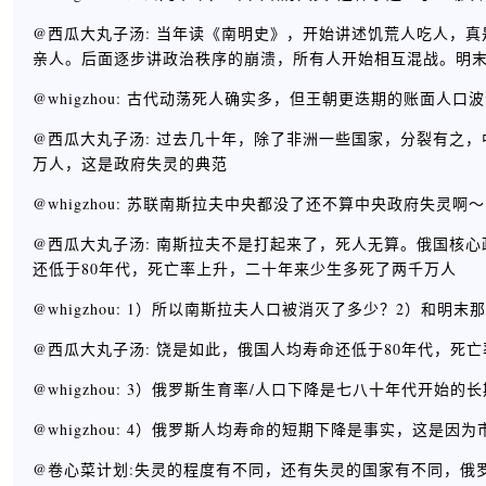
@西瓜大丸子汤: 当年读《南明史》，开始讲述饥荒人吃人，
亲人。后面逐步讲政治秩序的崩溃，所有人开始相互混战。明
@whigzhou: 古代动荡死人确实多，但王朝更迭期的账面
@西瓜大丸子汤: 过去几十年，除了非洲一些国家，分裂有之，
万人，这是政府失灵的典范
@whigzhou: 苏联南斯拉夫中央都没了还不算中央政府失灵啊～
@西瓜大丸子汤: 南斯拉夫不是打起来了，死人无算。俄国核
还低于80年代，死亡率上升，二十年来少生多死了两千万人
@whigzhou: 1）所以南斯拉夫人口被消灭了多少？2）和
@西瓜大丸子汤: 饶是如此，俄国人均寿命还低于80年代，死
@whigzhou: 3）俄罗斯生育率/人口下降是七八十年代开始
@whigzhou: 4）俄罗斯人均寿命的短期下降是事实，这是
@卷心菜计划:失灵的程度有不同，还有失灵的国家有不同，俄