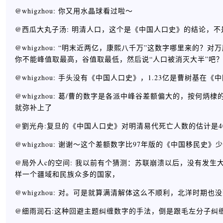
@whigzhou: 你又用水晶球看过啦～
@西瓜大丸子汤: 明清人口，这个是《中国人口史》的结论，
@whigzhou: “明末近两亿，康熙八千万”这数字哪里来的？
你不能峰值取最高，谷值取最低，然后说“人口被消灭大半”吧
@whigzhou: 手头没有《中国人口史》，1.23亿是曹树
@whigzhou: 葛/曹的数字是各派中峰谷差额偏大的，按
就弥补上了
@劉光舟:复旦的《中国人口史》对明清易代死亡人数的估计是4
@whigzhou: 谢谢～这个差额数字比97年版的《中国移民史
@局外人c的空间: 我以前有个猜测：苏联崩溃以后，没有发
样一个疆域和民族众多的国家，
@whigzhou: 对。可是就算满清解体这么不顺利，北洋时期
@细雨润石:这种回避主题纠缠数字的手法，倒是跟毛左分子纠