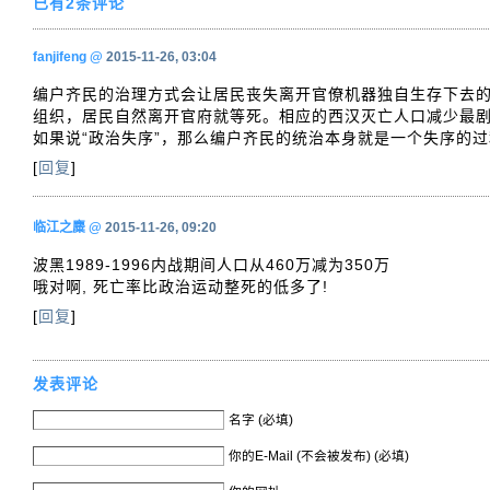
已有2条评论
fanjifeng
@
2015-11-26, 03:04
编户齐民的治理方式会让居民丧失离开官僚机器独自生存下去
组织，居民自然离开官府就等死。相应的西汉灭亡人口减少最
如果说“政治失序”，那么编户齐民的统治本身就是一个失序的过
[
回复
]
临江之麋
@
2015-11-26, 09:20
波黑1989-1996内战期间人口从460万减为350万
哦对啊, 死亡率比政治运动整死的低多了!
[
回复
]
发表评论
名字 (必填)
你的E-Mail (不会被发布) (必填)