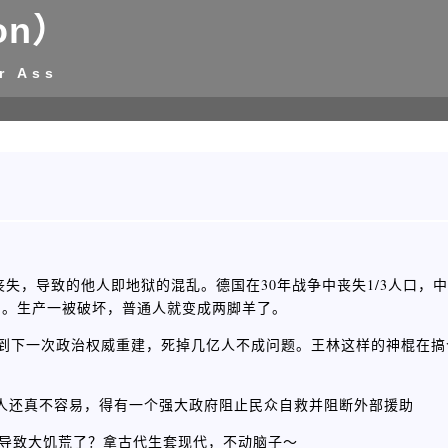
on）
r Ass
失，导致的他人即地狱的混乱。德国在30年战争中丧失1/3人口，
的。生产一被破坏，普通人就变成两脚羊了。
，到下一次政治权威重建，死掉几亿人不成问题。王林这样的神棍在
模饿死人还真不容易，得有一个强大政府阻止民众自救并阻断外部援助
？哪次导致大饥荒了？拿古代生套现代，不动脑子～