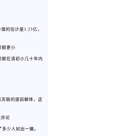
值的估计是1.23亿，
差额更小
谷差额在清初小几十年内
有苏联的提前解体，这
提并论
了多少人如出一辙。