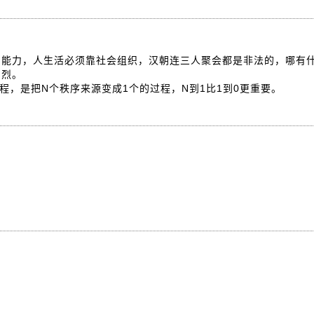
的能力，人生活必须靠社会组织，汉朝连三人聚会都是非法的，哪有
剧烈。
程，是把N个秩序来源变成1个的过程，N到1比1到0更重要。