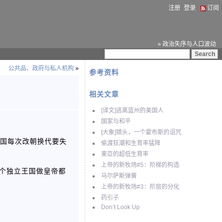
注册
登录
订阅
» 政治失序与人口波动
公共品、政府与私人机构
»
参考资料
相关文章
[译文]逃离蓝州的美国人
国家与和平
[大象]猎头，一个霍布斯的诅咒
中国每次改朝换代要失
偷渡狂潮和生育率猛降
東亞的超低生育率
上帝的新牧场#5：阶梯的构造
搞个独立王国做皇帝都
马尔萨斯弹簧
上帝的新牧场#3：阶层的分化
药引子
Don’t Look Up