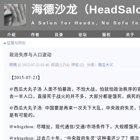
海德沙龙（HeadSal
A Salon for Heads, No Sofa fo
介绍
作者
目录
论坛
版权
关于
«
征服与同化
政治失序与人口波动
辉格
@ 2015-07-21 01:46
阅读(3,254)
评论
(2)
分类：
微言大义
【2015-07-21】
@西瓜大丸子汤 人类不怕暴政，不怕大战，怕就怕政治秩序的丧
去一半人口，直接死于战火的并不多，大部分都是饿死，病死
@西瓜大丸子汤: 中国要是再来一次天下大乱，中央政府失灵
是有可能的。
@whigzhou: 尽瞎扯，现代通信/交通/市场条件下，大规
@whigzhou: 过去几十年，“中央政府失灵”这种事还少了