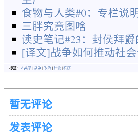
食物与人类#0：专栏说
三胖究竟图啥
读史笔记#23：封侯拜
[译文]战争如何推动社
标签：
人类学
|
战争
|
政治
|
社会
|
秩序
暂无评论
发表评论