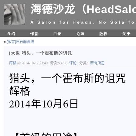
海德沙龙（HeadSal
A Salon for Heads, No Sofa fo
介绍
作者
目录
论坛
版权
关于
«
[微言]旧石器食谱
[大象]猎头，一个霍布斯的诅咒
辉格
@ 2014-10-17 23:49
阅读(5,457)
评论
分类：
若有所思
猎头，一个霍布斯的诅咒
辉格
2014年10月6日