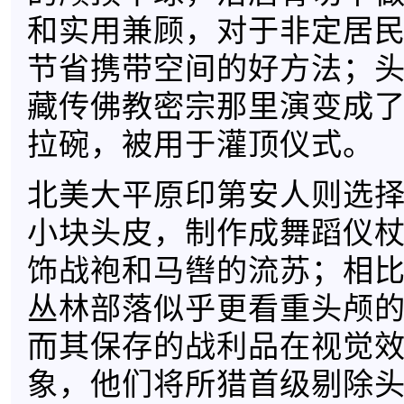
和实用兼顾，对于非定居
节省携带空间的好方法；
藏传佛教密宗那里演变成
拉碗，被用于灌顶仪式。
北美大平原印第安人则选
小块头皮，制作成舞蹈仪
饰战袍和马辔的流苏；相
丛林部落似乎更看重头颅
而其保存的战利品在视觉
象，他们将所猎首级剔除