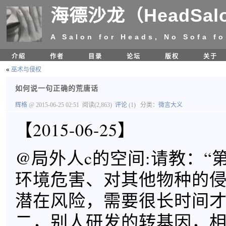
海德沙龙（HeadSal
A Salon for Heads, No Sofa fo
介绍
作者
目录
论坛
版权
关于
«
巫术与侵权
如何说一句正确的荒唐话
辉格
@ 2015-06-25 02:51
阅读(2,863)
评论
(1)
分类：
微言大义
【2015-06-25】
@局外人c的空间:请教：“
环境危害、对其他物种的
潜在风险，需要很长时间
二，别人研发的转基因，