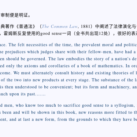
陪审制便是明证。
经典著作《普通法》（
The Common Law
, 1881）中阐述了法律演
，霍姆斯反复使用的good sense一词（全书共出现12处），很好的
ce. The felt necessities of the time, the prevalent moral and politic
the prejudices which judges share with their fellow-men, have had a
men should be governed. The law embodies the story of a nation’s d
ined only the axioms and corollaries of a book of mathematics. In or
come. We must alternately consult history and existing theories of l
 of the two into new products at every stage. The substance of the 
t is then understood to be convenient; but its form and machinery, a
y much upon its past.……
 men, who know too much to sacrifice good sense to a syllogism, it
s been and will be shown in this book, new reasons more fitted to t
ntent, and at last a new form, from the grounds to which they have