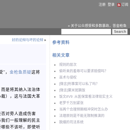
注册
登录
订阅
» 关于公众感受和多数暴政，答金枪鱼
好的论辩与坏的论辩
»
参考资料
相关文章
规则的层次
受”，
金枪鱼质疑
这将
偷听来的羞辱可以要求赔偿吗？
巫术与侵权
[微言]刑事案可以私了吗？
，而是将其纳入法治体
[微言]粟米斑腩饭
心裁），这与法国大革
饭文#V9: 从医保案看法律现实主义
老罗千万别紧张
当两个合理预期相冲突时怎么办
是否对旁人造成伤害
法理原则是不能无限制推演的
与我们一般理解的民主
脱缰的司法系统
听哪些不该听，即使听