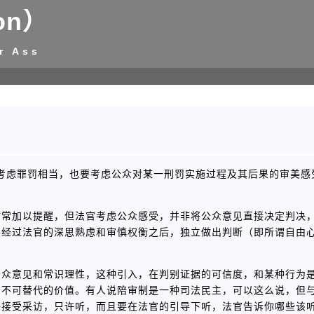
on）
r Ass
考虑罪罚相当，也要考虑公众对某一刑罚实施过程及其后果的审美感
时常加以提醒，但法官考虑公众感受，并非将公众意见直接决定判决
并经过法官的深思熟虑和审慎权衡之后，独立做出判断（即所谓自由
。
公众意见和常识理性，这种引入，在判别证据的可信度，和某种行为
着不可替代的价值。有人说陪审制是一种司法民主，可以这么说，但
许接受采访，只许听，而且要在法官的引导下听，法官告诉你哪些该