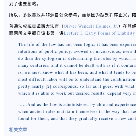
到了也要忽略。
所以，多数暴政并非源自公众参与，而是因为缺乏程序正义，
普通法权威霍姆斯大法官（
Oliver Wendell Holmes, Jr.
）在其
面两段文字摘自该书第一讲
Lecture I. Early Forms of Liability
The life of the law has not been logic: it has been experien
intuitions of public policy, avowed or unconscious, even 
do than the syllogism in determining the rules by which 
many centuries, and it cannot be dealt with as if it conta
is, we must know what it has been, and what it tends to be
most difficult labor will be to understand the combination
pretty nearly [2] corresponds, so far as it goes, with wha
which it is able to work out desired results, depend ver
……And as the law is administered by able and experienced
when ancient rules maintain themselves in the way that ha
found for them, and that they gradually receive a new co
相关文章