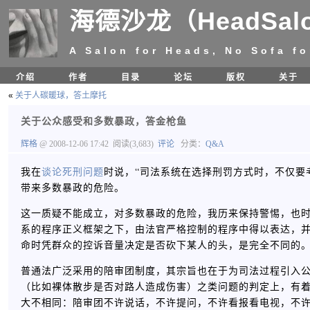
海德沙龙（HeadSal
A Salon for Heads, No Sofa fo
介绍
作者
目录
论坛
版权
关于
«
关于人碳暖球，答土摩托
关于公众感受和多数暴政，答金枪鱼
辉格
@ 2008-12-06 17:42
阅读(3,683)
评论
分类：
Q&A
我在
谈论死刑问题
时说，“司法系统在选择刑罚方式时，不仅要
带来多数暴政的危险。
这一质疑不能成立，对多数暴政的危险，我历来保持警惕，也
系的程序正义框架之下，由法官严格控制的程序中得以表达，
命时凭群众的控诉音量决定是否砍下某人的头，是完全不同的
普通法广泛采用的陪审团制度，其宗旨也在于为司法过程引入
（比如裸体散步是否对路人造成伤害）之类问题的判定上，有
大不相同：陪审团不许说话，不许提问，不许看报看电视，不