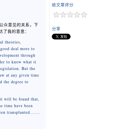
给文章评分
化与公众意见的关系，下
分享
表达了我的意思：
al theories,
 good deal more to
evelopment through
der to know what it
egislation. But the
law at any given time
nd the degree to
 will be found that,
he time have been
 been transplanted.……