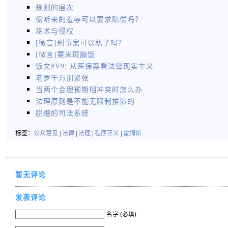
规则的层次
偷听来的羞辱可以要求赔偿吗？
巫术与侵权
[微言]刑事案可以私了吗？
[微言]粟米斑腩饭
饭文#V9: 从医保案看法律现实主义
老罗千万别紧张
当两个合理预期相冲突时怎么办
法理原则是不能无限制推演的
脱缰的司法系统
标签：
公众意见
|
法律
|
法理
|
程序正义
|
霍姆斯
暂无评论
发表评论
名字 (必填)