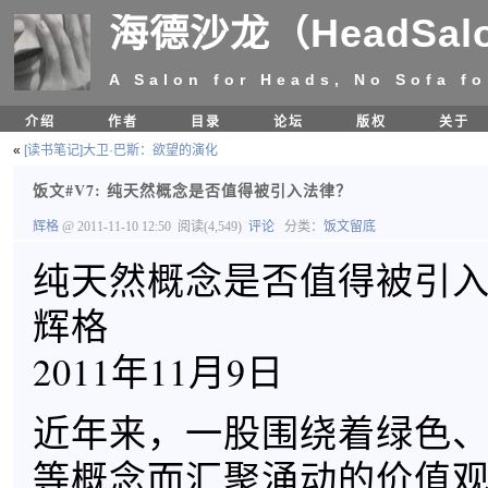
海德沙龙（HeadSal
A Salon for Heads, No Sofa fo
介绍
作者
目录
论坛
版权
关于
«
[读书笔记]大卫·巴斯：欲望的演化
饭文#V7: 纯天然概念是否值得被引入法律？
辉格
@ 2011-11-10 12:50
阅读(4,549)
评论
分类：
饭文留底
纯天然概念是否值得被引
辉格
2011年11月9日
近年来，一股围绕着绿色
等概念而汇聚涌动的价值