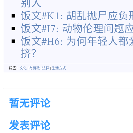
别人
饭文#K1: 胡乱抛尸应
饭文#I7: 动物伦理问
饭文#H6: 为何年轻人
挤？
标签：
文化
|
有机教
|
法律
|
生活方式
暂无评论
发表评论