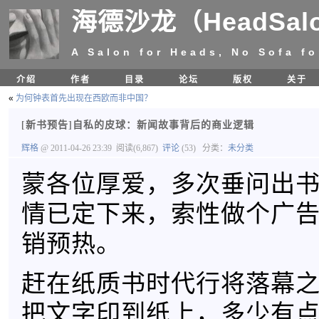
海德沙龙（HeadSal
A Salon for Heads, No Sofa fo
介绍
作者
目录
论坛
版权
关于
«
为何钟表首先出现在西欧而非中国？
[新书预告]自私的皮球：新闻故事背后的商业逻辑
辉格
@ 2011-04-26 23:39
阅读(6,867)
评论
(53)
分类：
未分类
蒙各位厚爱，多次垂问出
情已定下来，索性做个广
销预热。
赶在纸质书时代行将落幕
把文字印到纸上，多少有