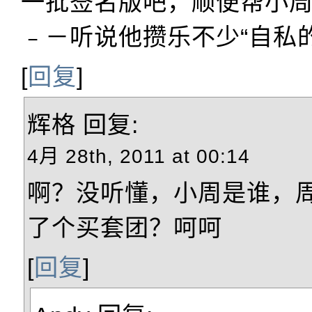
一批签名版吧，顺便帮小
﹣－听说他攒乐不少“自私的
[
回复
]
辉格
回复:
4月 28th, 2011 at 00:14
啊？没听懂，小周是谁，
了个买套团？呵呵
[
回复
]