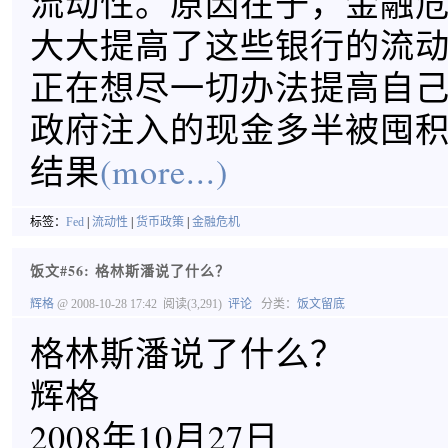
流动性。原因在于，金融
大大提高了这些银行的流
正在想尽一切办法提高自
政府注入的现金多半被囤
结果
(more...)
标签：
Fed
|
流动性
|
货币政策
|
金融危机
饭文#56: 格林斯潘说了什么？
辉格
@ 2008-10-28 17:42
阅读(3,291)
评论
分类：
饭文留底
格林斯潘说了什么？
辉格
2008年10月27日