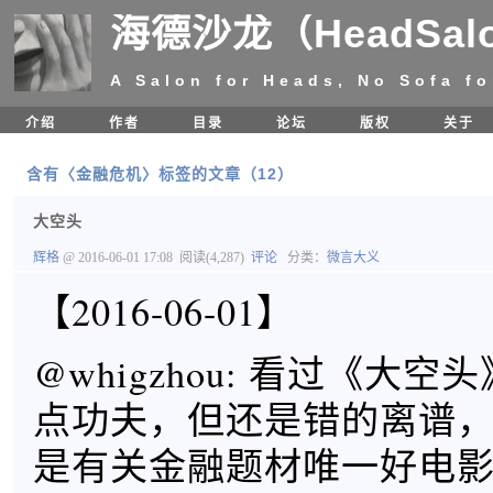
海德沙龙（HeadSal
A Salon for Heads, No Sofa fo
介绍
作者
目录
论坛
版权
关于
含有〈金融危机〉标签的文章（12）
大空头
辉格
@ 2016-06-01 17:08
阅读(4,287)
评论
分类：
微言大义
【2016-06-01】
@whigzhou: 看过《大
点功夫，但还是错的离谱，Mar
是有关金融题材唯一好电影