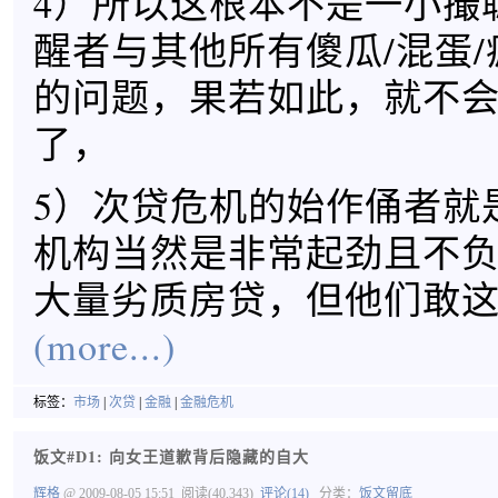
4）所以这根本不是一小撮
醒者与其他所有傻瓜/混蛋
的问题，果若如此，就不
了，
5）次贷危机的始作俑者就
机构当然是非常起劲且不
大量劣质房贷，但他们敢
(more...)
标签：
市场
|
次贷
|
金融
|
金融危机
饭文#D1: 向女王道歉背后隐藏的自大
辉格
@ 2009-08-05 15:51
阅读(40,343)
评论(14)
分类：
饭文留底