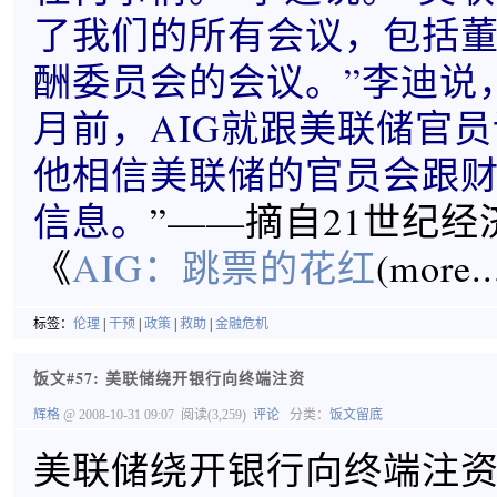
了我们的所有会议，包括
酬委员会的会议。”李迪说
月前，AIG就跟美联储官
他相信美联储的官员会跟
信息。
”——摘自21世纪经
《
AIG：跳票的花红
(more..
标签：
伦理
|
干预
|
政策
|
救助
|
金融危机
饭文#57: 美联储绕开银行向终端注资
辉格
@ 2008-10-31 09:07
阅读(3,259)
评论
分类：
饭文留底
美联储绕开银行向终端注