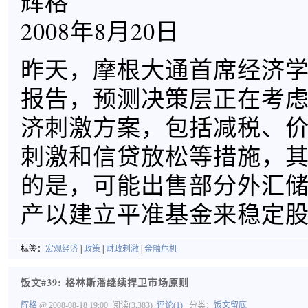
辉格
2008年8月20日
昨天，摩根大通首席经济
报告，预测决策层正在考
济刺激方案，包括减税、
刺激和信贷放松等措施，
的是，可能出售部分外汇
产以建立平准基金来稳定
标签：
宏观经济
|
政策
|
财政刺激
|
金融危机
饭文#39: 格林斯潘继续捍卫市场原则
辉格
@ 2008-08-18 19:00
阅读(3,383)
评论(1)
分类：
饭文留底