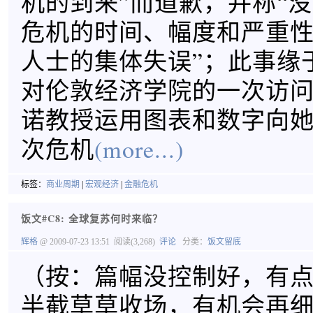
机的到来”而道歉，并称“
危机的时间、幅度和严重
人士的集体失误”；此事缘
对伦敦经济学院的一次访
诺教授运用图表和数字向
次危机
(more...)
标签：
商业周期
|
宏观经济
|
金融危机
饭文#C8: 全球复苏何时来临？
辉格
@ 2009-07-23 13:51
阅读(3,268)
评论
分类：
饭文留底
（按：篇幅没控制好，有
半截草草收场，有机会再