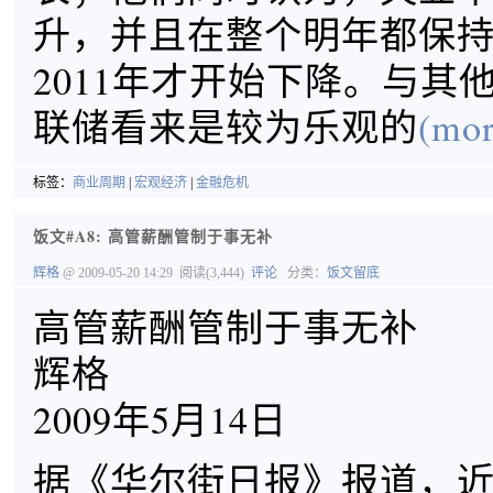
升，并且在整个明年都保
2011年才开始下降。与其
联储看来是较为乐观的
(mor
标签：
商业周期
|
宏观经济
|
金融危机
饭文#A8: 高管薪酬管制于事无补
辉格
@ 2009-05-20 14:29
阅读(3,444)
评论
分类：
饭文留底
高管薪酬管制于事无补
辉格
2009年5月14日
据《华尔街日报》报道，