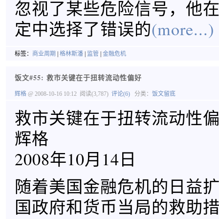
忽视了某些危险信号，他
定中选择了错误的
(more...)
标签：
商业周期
|
格林斯潘
|
监管
|
金融危机
饭文#55: 救市关键在于扭转流动性偏好
辉格
@ 2008-10-16 10:12
阅读(3,787)
评论(6)
分类：
饭文留底
救市关键在于扭转流动性
辉格
2008年10月14日
随着美国金融危机的日益
国政府和货币当局的救助