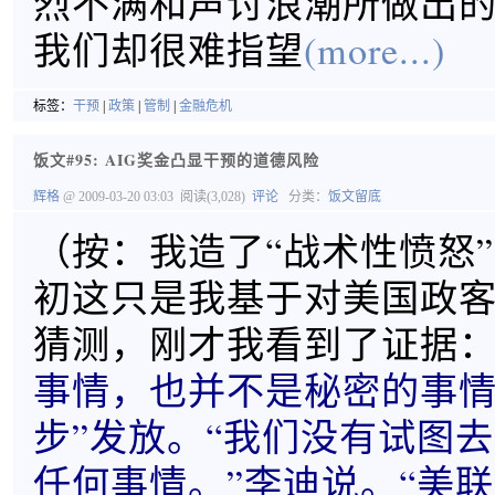
烈不满和声讨浪潮所做出
我们却很难指望
(more...)
标签：
干预
|
政策
|
管制
|
金融危机
饭文#95: AIG奖金凸显干预的道德风险
辉格
@ 2009-03-20 03:03
阅读(3,028)
评论
分类：
饭文留底
（按：我造了“战术性愤怒
初这只是我基于对美国政
猜测，刚才我看到了证据：
事情，也并不是秘密的事情
步”发放。“我们没有试图
任何事情。”李迪说。“美