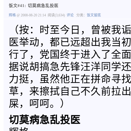
饭文#41: 切莫病急乱投医
辉格
@ 2008-08-20 21:14
阅读(3,634)
评论
分类：
饭文留底
（按：时至今日，曾被我
医举动，都已远超出我当
行了，党国终于进入了全
据说胡搞急先锋汪洋同学
力挺，虽然他正在拼命寻
草，来擦拭自己不久前拉
屎，呵呵。）
切莫病急乱投医