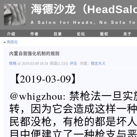
海德沙龙（HeadSal
A Salon for Heads, No Sofa fo
介绍
作者
目录
论坛
版权
关于
«
两极化
内置自我强化机制的规则
辉格
@ 2019-03-09 18:34
阅读(1,533)
评论
分类：
微言大义
【2019-03-09】
@whigzhou: 禁枪法一
转，因为它会造成这样一
民都没枪，有枪的都是坏
目中便建立了一种枪支与