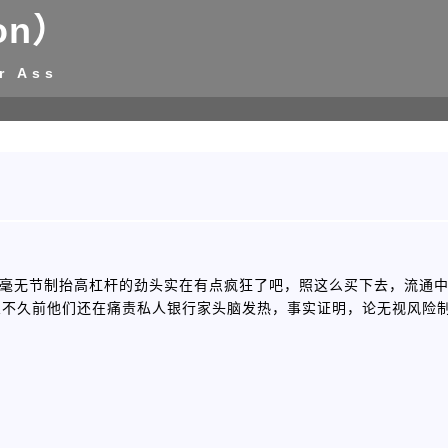
on）
r Ass
灌钱、毫无节制抬高杠杆的劲头实在有点疯狂了吧，照这么买下去，流通
想不久前他们还在痛责私人银行家头脑发热，事实证明，论无视风险