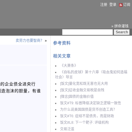
注册
登录
订阅
» 拼命灌钱
卖劳力也要智商？
»
参考资料
相关文章
《大萧条》
《自私的皮球》第十六章〈吸血鬼如何造福
社会〉导言
中的企业债全进央行
[饭文]量化宽松既无害也无大用
制造泡沫的胆量，有谁
[饭文]征收金融交易税是自残
[微言]国债的金融价值
饭文#T9: 标普降级决定缺乏逻辑一致性
为什么说美国国债是货币创造工具？
饭文#T6: 症结不是债务，而是财政
饭文#L8: 下一个靶子: 评级机构
交易泛滥