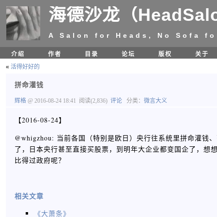
海德沙龙（HeadSal
A Salon for Heads, No Sofa fo
介绍
作者
目录
论坛
版权
关于
«
活得好好的
拼命灌钱
辉格
@ 2016-08-24 18:41
阅读(2,836)
评论
分类：
微言大义
【2016-08-24】
@whigzhou: 当前各国（特别是欧日）央行往系统里拼命
了，日本央行甚至直接买股票，到明年大企业都变国企了，想
比得过政府呢？ ​​​​
相关文章
《大萧条》