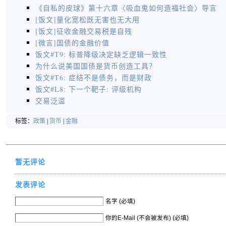
《自私的皮球》第十六章〈吸血鬼如何造福社会〉导言
[饭文]量化宽松既无害也无大用
[饭文]征收金融交易税是自残
[微言]国债的金融价值
饭文#T9: 标普降级决定缺乏逻辑一致性
为什么说美国国债是货币创造工具？
饭文#T6: 症结不是债务，而是财政
饭文#L8: 下一个靶子: 评级机构
交易泛滥
标签：
政策
|
货币
|
金融
暂无评论
发表评论
名字 (必填)
你的E-Mail (不会被发布) (必填)