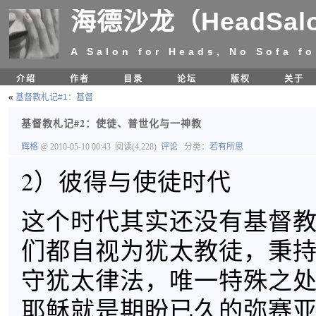
海德沙龙（HeadSal
A Salon for Heads, No Sofa fo
介绍
作者
目录
论坛
版权
关于
«
基督教札记#1：基督
基督教札记#2：使徒、普世化与一神教
辉格
@ 2010-05-10 00:43
阅读(4,228)
评论
分类：
若有所思
2）彼得与使徒时代
这个时代其实还没有基督
们都自视为犹太教徒，秉
守犹太律法，唯一特殊之
耶稣就是期盼已久的弥赛