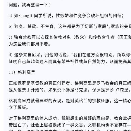
问题，我再整理一下：
a) 如zhangiii同学所说，性嫉妒和性竞争会破坏组织的团结；
b) 独身、禁欲、不生育，这些都是为了切断与家庭与家族的
c) 独身禁欲可以安抚其传教对象（教众）和传教合作者（国
为这些我们都用不着。
d) 这条来自尼采，用他的话说，“我们在这方面很特别，所以
证明自己超越普通人而具有某些神性或超自然能力，从而提高
11）格利高里
正如保罗是基督教的真正创建者，格利高里是罗马教会的真正
是从他亲手开始的，如果说耶稣是马克思，保罗是罗莎·卢森堡
格利高里成就最典型的表现，是对英格兰的宗教征服，这一精心
立了模板。
对于格利高里的惊人成功，我能想出的最好的理由是，教会掌
帝国亡了，社会上层被换成了一群文盲，文职机构也不复存在