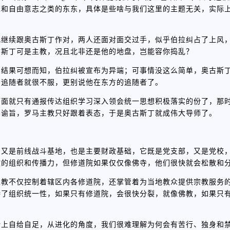
罪和自由意志之类的东东，具体是些啥与我们这里的主题无关，实际
儿继续跟奥古斯丁作对，两人还面对面交过手，似乎伯拉纠占了上风
古斯丁可是主教，况且北非还是他的地盘，岂能容你捣乱？
，结果可想而知，伯拉纠被宣布为异端；可事情没这么简单，奥古斯
的追随者就很不服，更别说他在东方的追随者了。
下面就只有通报传达组织学习深入领会统一思想积极落实的份了，那
了谕旨，罗马主教只好跟着表态，于是奥古斯丁就成伟大导师了。
，又是前线战斗基地，也是主要财政基础，它既是党支部，又是党校
教的组织和传播力，但修道院如果仅仅像佛寺，他们很快就会松散和
主教不仅控制着辖区内各修道院，还掌管着为当地教众提供宗教服务
持了组织统一性，如果只有修道院，会很快分裂，就像佛教，如果只
活上自给自足，从进化的角度，我们很难理解为何会有苦行、独身和