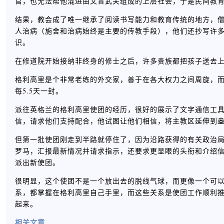
官，也无法帮他混进由文盲武夫组成的上层社会，于是民间教
结果，教会成了唯一继承了阅读书写能力和教育传统的地方，
人治病（施舍和治病始终是主要的传教手段），他们还抄写许
识。
在修道院开始接纳非终身的修士之后，许多贵族都把孩子送去上学
格利高里是个非常老练的外交家，善于在各大权力之间周旋，而
每5.5天一封。
派往英格兰的格利高里使团的经历，很好的展示了文字通信工
信，请求他们支持配合，他试图让他们相信，将主教区延伸到
但第一批使团刚走到半路就停住了，因为沿路获得的有关政治
罗马，汇报最新情况并请求指示，还要求更显眼的头衔和介绍
派出新使团。
很明显，这个使团不是一个放出去的脱线气球，而更像一个可
系，都掌握在格利高里自己手里，而这些关系是使团工作顺利
起来。
相关文章