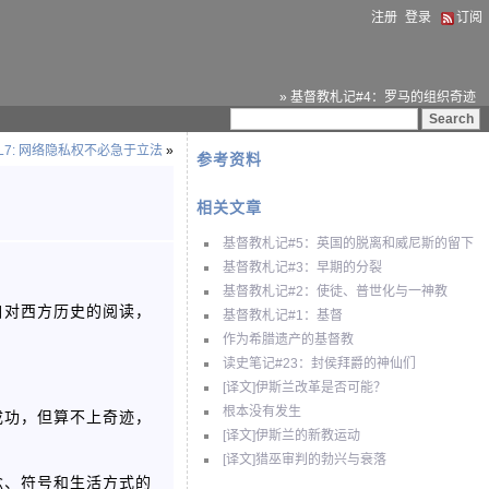
注册
登录
订阅
» 基督教札记#4：罗马的组织奇迹
L7: 网络隐私权不必急于立法
»
参考资料
相关文章
基督教札记#5：英国的脱离和威尼斯的留下
基督教札记#3：早期的分裂
基督教札记#2：使徒、普世化与一神教
自对西方历史的阅读，
基督教札记#1：基督
作为希腊遗产的基督教
读史笔记#23：封侯拜爵的神仙们
[译文]伊斯兰改革是否可能？
根本没有发生
成功，但算不上奇迹，
[译文]伊斯兰的新教运动
[译文]猎巫审判的勃兴与衰落
念、符号和生活方式的