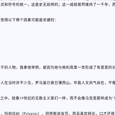
仪式和符号的统一，这是史无前例的；这一成就居然维持了一千年，
我觉得以下两个因素可能是关键的：
能干的人物，我拿他举例，是因为他与格利高里一世形成了有意思的
种人在当时并不少见，罗马虽已衰日薄西山，毕竟人文风气尚在，不
之中，就像19世纪的无数主义家们一样，而不会像马克思那样成为“
叫伯拉纠（Pelagius），同样能说会写，而且喜欢辩论，口才还