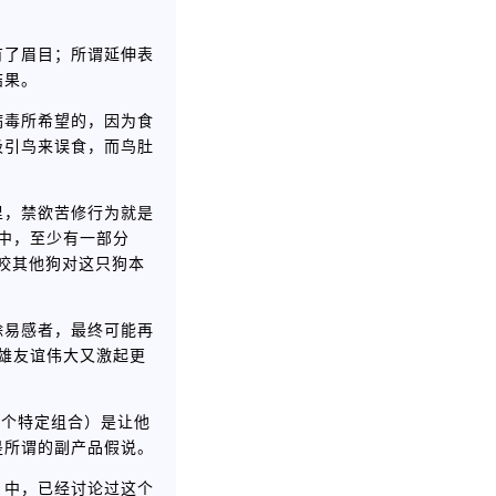
有了眉目；所谓延伸表
结果。
病毒所希望的，因为食
吸引鸟来误食，而鸟肚
里，禁欲苦修行为就是
中，至少有一部分
：咬其他狗对这只狗本
除易感者，最终可能再
雄友谊伟大又激起更
一个特定组合）是让他
是所谓的副产品假说。
》中，已经讨论过这个