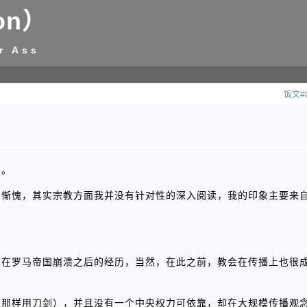
on）
r Ass
饭文#
了。
很惭愧，其实宗教方面我并没有针对性的深入阅读，我的印象主要来
其在罗马帝国崩溃之后的经历，当然，在此之前，教会在传播上也很
兰那样用刀剑），并且没有一个中央权力可依靠，却在大规模传播观