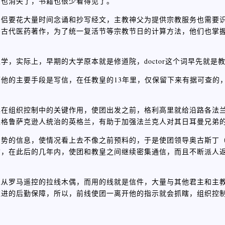
育也消失了，书籍也很少看得见了。
僧侣要花大量时间念诵和抄写经文，主教神父为提供宗教服务也需要
多古代医药著作，为了统一复活节等宗教节日的计算方法，他们也掌
，实际上，早期的大学原本就是修道院，doctor这个词早先就是
他的主要手段是写信，在任教皇的13年里，仅保留下来有据可查的，
具在组织控制中的关键作用，使团出发之前，格利高里就给沿路各法
盎格鲁萨克逊人统治的英格兰，有助于加强法兰克人对其日耳曼兄弟
局势的信息，使情况看上去不像之前预料的，于是使团领导奥古斯丁
信，在此后的几年内，使团和教皇之间继续密集通信，而且不断派人
以从罗马遥控的拉线木偶，而用的线就是信件，大量与其他君主和主
推进的后勤保障，所以，前线使团一离开他的指示就会抓瞎，组织控