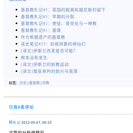
基督教札记#5：英国的脱离和威尼斯的留下
基督教札记#3：早期的分裂
基督教札记#2：使徒、普世化与一神教
基督教札记#1：基督
作为希腊遗产的基督教
读史笔记#23：封侯拜爵的神仙们
[译文]伊斯兰改革是否可能？
根本没有发生
[译文]伊斯兰的新教运动
[译文]猎巫审判的勃兴与衰落
标签：
历史
|
基督教
|
宗教
已有8条评论
阿斗
@
2012-05-07, 00:15
这篇的分析很精彩