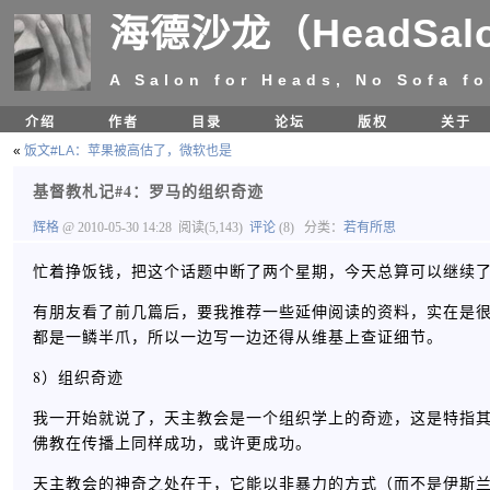
海德沙龙（HeadSal
A Salon for Heads, No Sofa fo
介绍
作者
目录
论坛
版权
关于
«
饭文#LA：苹果被高估了，微软也是
基督教札记#4：罗马的组织奇迹
辉格
@ 2010-05-30 14:28
阅读(5,143)
评论
(8)
分类：
若有所思
忙着挣饭钱，把这个话题中断了两个星期，今天总算可以继续
有朋友看了前几篇后，要我推荐一些延伸阅读的资料，实在是
都是一鳞半爪，所以一边写一边还得从维基上查证细节。
8）组织奇迹
我一开始就说了，天主教会是一个组织学上的奇迹，这是特指
佛教在传播上同样成功，或许更成功。
天主教会的神奇之处在于，它能以非暴力的方式（而不是伊斯