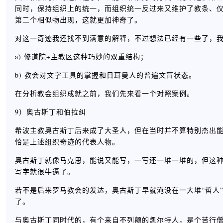
同时，保持组织上的统一，而组织统一反过来又维护了教条、
第二个相似物出现，这就更加神奇了。
对这一奇迹我还找不到满意的解释，不过想法已经有一些了，
a) 修道院+主教区这种巧妙的双重结构；
b) 教会对文字工具的掌握和日耳曼人的普遍文盲状态。
在分析教会组织成就之前，我们先来看一个对照案例。
9）奥古斯丁和伯拉纠
希波主教奥古斯丁后来成了大圣人，但在当时并不算特别杰出
恰是上述组织奇迹的代表人物。
奥古斯丁就像马克思，能说又能写，一写还一堆一堆的，但这
写字就很牛逼了。
若不是后来罗马教会的发达，奥古斯丁早就淹没在一大堆“哲人”
了。
与奥古斯丁同时代的，有个来自不列颠的凯尔特人，是个苦行僧，