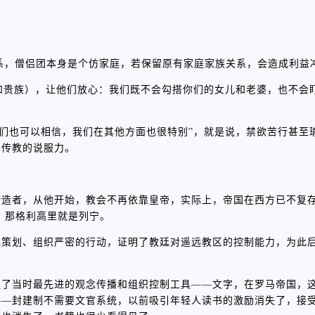
关系，僧侣团本身是个仿家庭，若保留原有家庭家族关系，会造成利益
王和贵族），让他们放心：我们既不会勾搭你们的女儿和老婆，也不会
你们也可以相信，我们在其他方面也很特别”，就是说，禁欲苦行甚至
其传教的说服力。
缔造者，从他开始，教会不再依靠皇帝，实际上，帝国在西方已不复
，那格利高里就是列宁。
策划、组织严密的行动，证明了教廷对遥远教区的控制能力，为此后
握了当时最先进的观念传播和组织控制工具——文字，在罗马帝国，
——封建制不需要文官系统，以前吸引年轻人读书的激励消失了，接