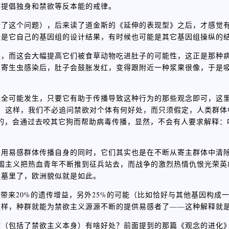
都提倡独身和禁欲等反本能的戒律。
论了这个问题），后来读了道金斯的《延伸的表现型》之后，才感觉
全是它自己的基因组的设计结果，有时候也可能是其它基因组操纵的
爬，而这会大幅提高它们被食草动物吃进肚子的可能性，这正是那种
被寄生虫感染后，肚子会鼓胀发红，变得跟附近一种浆果很像，于是
完全可能发生，只要它有助于传播导致这种行为的那些观念即可，这
型，这样，我们不必追问禁欲对个体有何好处，而只须假定，人类群体
易感的，会通过去咬其它狗而帮助病毒传播，显然，不会有人要求解释
利用易感群体传播自身的同时，它们其实也是在不断从寄主群体中清
爱国主义把热血青年不断推到征兵站去，而战争的激烈热情仇恨光荣英
坟墓里了，欧洲貌似就是如此。
带来20%的遗传增益，另外25%的可能（比如恰好与其他基因构成
这样，种群就能为禁欲主义源源不断的提供易感者了——这种解释就
教（包括了禁欲主义本身）有啥好处？前面提到的那篇《观念的进化