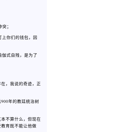
冲突；
盯上你们的钱包，因
瑜伽式自残，是为了
存在，我说的奇迹，正
900年的教廷统治树
这本不算什么，但现在
受教育既不能让他做