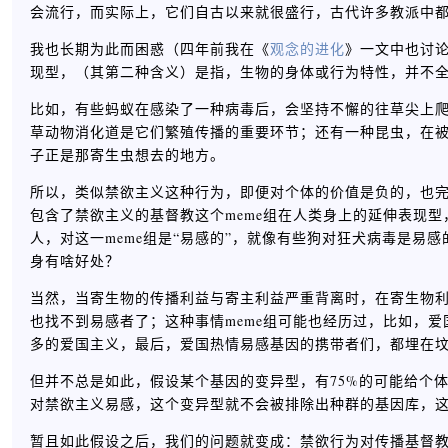
会流行，而实际上，它们自古以来就很盛行，古代许多教派中
我也长期为此而困惑（四年前我在《
观念的进化
》一文中也讨
现型，（其第二种含义）是指，生物的身体或行为特性，并不
比如，有些蚂蚁在感染了一种病毒后，会坚持不懈的往草尖上
草动物消化道是它们繁殖传播的重要环节；还有一种昆虫，在
子正是那寄生虫想去的地方。
所以，类似禁欲主义这种行为，即便对个体的价值是负的，也
包含了禁欲主义的基督教这个meme组在人类身上的延伸表现
人，对这一meme组是“易感的”，就像有些狗对狂犬病毒是
身有啥好处？
当然，当寄生物的传播利益与寄主利益严重背离时，在寄生物
也找不到易感者了；这种事情meme组可能也经历过，比如，
多的爱国主义，最后，爱国热情易感基因的携带者们，都埋在
但并不总是如此，假设某个基因的变异型，有75%的可能给个体
对禁欲主义易感，这个变异型就不会被排除出种群的基因库，
暂且如此假设之后，我们的问题就变成：禁欲行为对传播基督