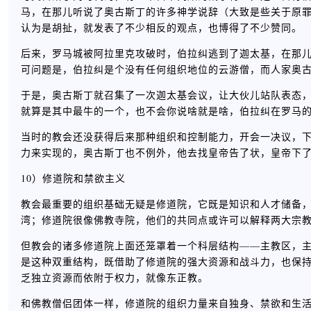
马，在那儿听说了奥古斯丁的许多神学说辞（大致是些关于原
认为是胡扯，就发表了不少相反的观点，也博得了不少赞同。
后来，罗马城被阿拉里克攻破时，伯拉纠逃到了迦太基，在那
可问题是，伯拉纠是个没有任何组织地位的云游僧，而人家奥
于是，奥古斯丁就召集了一次迦太基会议，让大伙儿站队表态
就算是其中最牛的一个，也不会你说啥就是啥，伯拉纠在罗马
当时的教会还没获得后来那种组织和控制能力，开会一决议，
力来实现的，奥古斯丁也不例外，他去找皇帝告了状，皇帝下
10）修道院和禁欲主义
教会最重要的组织基础无疑是修道院，它既是知识和人才储备
湾；修道院很像佛教寺院，他们的共同点或许可以解释两大宗
但教会的诸多修道院上面还笼罩着一个科层结构——主教区，
是这种双重结构，既借助了修道院的强大资源和战斗力，也保
乏独立资源而依附于权力，就像东正教。
和佛教僧侣团体一样，修道院的组织力量来自独身、禁欲和生