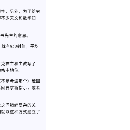
识字，另外，为了给穷
握不少天文和数学知
教书先生的意思。
就有850封信，平均
兰克君主和主教写了
的宗主地位。
（不是希波那个）赶回
返回要求新指示，或者
教之间错综复杂的关
制就以这种方式建立了