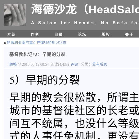
海德沙龙（HeadSal
A Salon for Heads, No Sofa fo
介绍
作者
目录
论坛
版权
关于
«
帕蒂利亚案的重点在律师的知识状态
基督教札记#3：早期的分裂
辉格
@ 2010-05-12 00:54
阅读(4,433)
评论
分类：
若有所思
5）早期的分裂
早期的教会很松散，所谓
城市的基督徒社区的长老
间互不统属，也没什么等
式的人事任免机制，更没