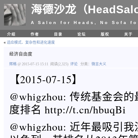
海德沙龙（HeadSal
A Salon for Heads, No Sofa fo
介绍
作者
目录
论坛
版权
关于
«
适应模式、复杂性和进化速度
经济自由度
辉格
@ 2015-07-15 15:11
阅读(2,325)
评论
分类：
微言大义
【2015-07-15】
@whigzhou: 传统基金
度排名 http://t.cn/hbuqBi
@whigzhou: 近年最吸