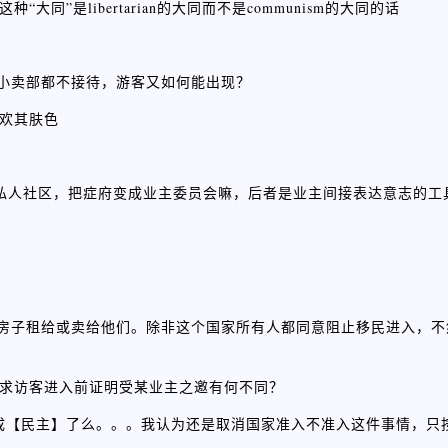
大同”是libertarian的大同而不是communism的大同的话
馆小卖部都不接待，游客又如何能出现？
喜欢其肤色
张要把国家变成私人社区，把症府变成业主委员会嘛，后者是业主间接表达意志
把房子租给或卖给他们。除非这个国家所有人都同意阻止移民进入，
社区要求访客进入前证明受某业主之邀有何不同？
多数不又成【民主】了么。。。我认为还是取消国家准入不准入这件事情，