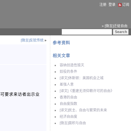
注册
登录
订阅
» [微言]迁徙自由
[微言]反犹传统
»
参考资料
相关文章
容纳创造性毁灭
奴役的条件
[译文]休斯顿：美国机会之城
差强人意
[译文]《重建无须仰赖许可的自由》
安可要求来访者出示业
香港的自由
自由度指数
[译文]民主、自由与繁荣的未来
经济自由度
[微言]面积与自由