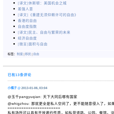
[译文]休斯顿：美国机会之城
差强人意
[译文]《重建无须仰赖许可的自由》
香港的自由
自由度指数
[译文]民主、自由与繁荣的未来
经济自由度
[微言]面积与自由
标签：
制度
|
移民
|
自由
已有13条评论
小橘子
@
2013-01-06, 03:04
@玉千pangyuqian: 天下大同后哪有国家
@whigzhou: 那就更全是私人空间了，更不能随意侵入了，如果这种
=======================
私有场所可以具有开放邀约性质，如私营道路、公园、餐馆。