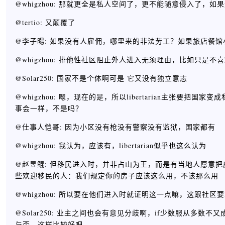
@whigzhou: 那就更全是私人空间了，更不能随意侵入了，如果这种“
@tertio: 又颠覆了
@李子暘: 如果没有人雇佣，哪里来的非法劳工？如果旅店餐
@whigzhou: 排他性社区阻止外人进入无须理由，比如只是不
@Solar250: 国家不是个体啊可是 它又没有独立意志
@whigzhou: 嗯，现在的是，所以libertarian主
事会一样，不是吗？
@仕事人恺哥: 因为小区没有枪没有警察没有监狱，国家都有
@whigzhou: 我认为，应该有，libertarian似乎也这么认为
@赵昱鲲: 但移民进入时，并非占山为王，而是有当地人愿意
些欢迎移民的人：我们规定你的房子应该这么用，不该那么用
@whigzhou: 所以要在他们进入时就证明这一点嘛，这跟
@Solar250: 业主之间也会有意见分歧啊，if少数服从
与否，这样比较好吧。。。