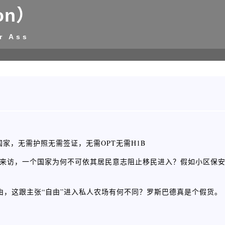
on）
r Ass
家，无需护照无需签证，无需OPT无需H1B
邀外人来访，一个国家为何不可依其居民意志阻止移民进入？假如小区保
由，这跟主张“自由”进入私人农场有何不同？罗斯巴德真是个假货。