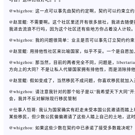
@whigzhou: 这一点可以事先由契约约定啊，契约可以约
@赵昱鲲: 不需要啊。这个社区里还开有很多旅社，我进去随
我进去流浪不行吗，因为这个社区还有些地方你占着没人计较
@whigzhou: 我的问题很简单：业主是否可以事先订立契约约
@赵昱鲲: 用排他性社区来比喻国家，似乎不妥。一个是自愿
@whigzhou: 那当然，目前的两者完全不同，问题是，libe
方向上的大同？不是让私人代替国家拥有排他性，而是消除排
@赵昱鲲: 假如变成了，当然移民不成问题，你喜欢移民就加
@whigzhou: 请注意我针对的那个帖子是以“我希望天下
会，我并不反对解除现行移民管制
@仕事人恺哥: 我认为国家确实有赶走未受本国公民邀请而踏
某些移民，但少数公民偏偏邀请了这些人踏上自己的土地，这
@whigzhou: 如果这些少数在契约中已承诺了接受多数裁决呢？