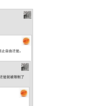
阻止自由迁徙。
迁徙就被限制了