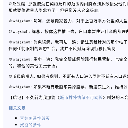
@赵昱鲲: 那就使劲在契约允许的范围内闹腾直到多数接受他
那就要偷运黑人到北方了。但好像没人这么极端。
@whigzhou: 呵呵，还是搬家省力，对于上百万平方公里的
@wayshall: 辉总，按你这样推下去，户口本暂住证什么的都
@whigzhou: 为免误解，我再贴一遍：请注意我针对的那
任何迁徙限制的理想社会，我并不反对解除现行移民管制
@whigzhou: 重申一遍：我完全赞成解除现行移民管制，
的，和他的其他主张矛盾。
@听风的哑人: 如果考虑到，不断有人口进入同时不断有人口退
@whigzhou: 如果不断有老股东卖掉股票，新股东进入，维
【后记】不久前为我那篇《
城市排外情绪不可助长
》叫好的人
相关文章
容纳创造性毁灭
奴役的条件