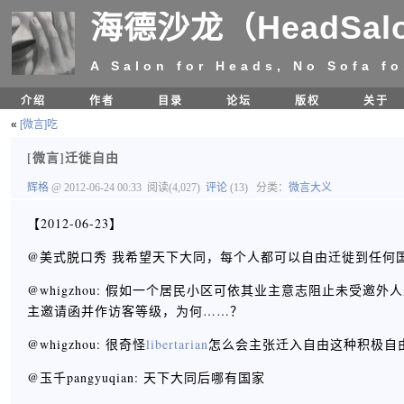
海德沙龙（HeadSal
A Salon for Heads, No Sofa fo
介绍
作者
目录
论坛
版权
关于
«
[微言]吃
[微言]迁徙自由
辉格
@ 2012-06-24 00:33
阅读(4,027)
评论
(13)
分类：
微言大义
【2012-06-23】
@美式脱口秀 我希望天下大同，每个人都可以自由迁徙到任何国
@whigzhou: 假如一个居民小区可依其业主意志阻止未受
主邀请函并作访客等级，为何……？
@whigzhou: 很奇怪
libertarian
怎么会主张迁入自由这种积极自
@玉千pangyuqian: 天下大同后哪有国家