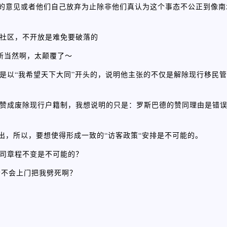
们的意见或者他们自己放弃为止除非他们真认为这个事态不公正到像
大型社区，不开放是难免要破落的
理所当然啊，太颠覆了～
个帖子是以“我希望天下大同”开头的，说明他主张的不仅是解除现行移民
也完全赞成废除现行户籍制，我想说明的只是：罗斯巴德的赞同理由是错
出，所以，要想使得形成一致的“访客政策“安排是不可能的。
持公司章程不变是不可能的？
会不会上门把我劈死啊？