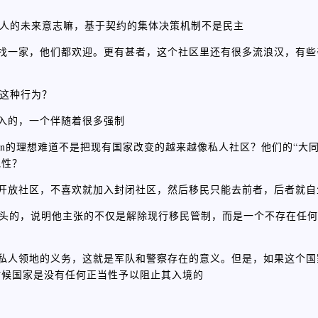
束立约人的未来意志嘛，基于契约的集体决策机制不是民主
便找一家，他们都欢迎。更有甚者，这个社区里还有很多流浪汉，有
。
束这种行为？
加入的，一个伴随着很多强制
rtarian的理想难道不是把现有国家改变的越来越像私人社区？他们的“
他性？
入开放社区，不喜欢就加入封闭社区，然后移民只能去前者，后者就自
大同”开头的，说明他主张的不仅是解除现行移民管制，而是一个不存在任
上私人领地的义务，这就是军队和警察存在的意义。但是，如果这个
时候国家是没有任何正当性予以阻止其入境的