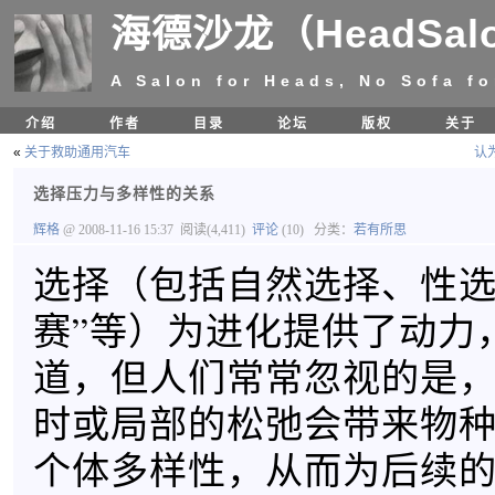
海德沙龙（HeadSal
A Salon for Heads, No Sofa fo
介绍
作者
目录
论坛
版权
关于
«
关于救助通用汽车
认
选择压力与多样性的关系
辉格
@ 2008-11-16 15:37
阅读(4,411)
评论
(10)
分类：
若有所思
选择（包括自然选择、性选
赛”等）为进化提供了动力
道，但人们常常忽视的是
时或局部的松弛会带来物
个体多样性，从而为后续