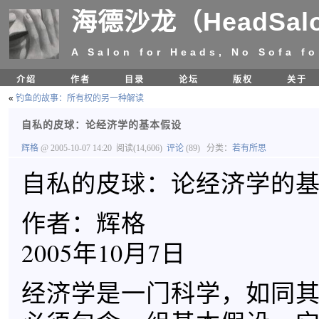
海德沙龙（HeadSal
A Salon for Heads, No Sofa fo
介绍
作者
目录
论坛
版权
关于
«
钓鱼的故事：所有权的另一种解读
自私的皮球：论经济学的基本假设
辉格
@ 2005-10-07 14:20
阅读(14,606)
评论
(89)
分类：
若有所思
自私的皮球：论经济学的
作者：辉格
2005年10月7日
经济学是一门科学，如同