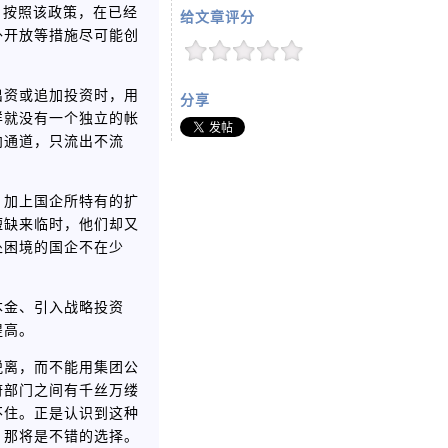
，按照该政策，在已经
给文章评分
外开放等措施尽可能创
出资或追加投资时，用
分享
样就没有一个独立的帐
向通道，只流出不流
，加上国企所特有的扩
短缺来临时，他们却又
处困境的国企不在少
本金、引入战略投资
提高。
脱离，而不能用集团公
府部门之间有千丝万缕
不住。正是认识到这种
，那将是不错的选择。