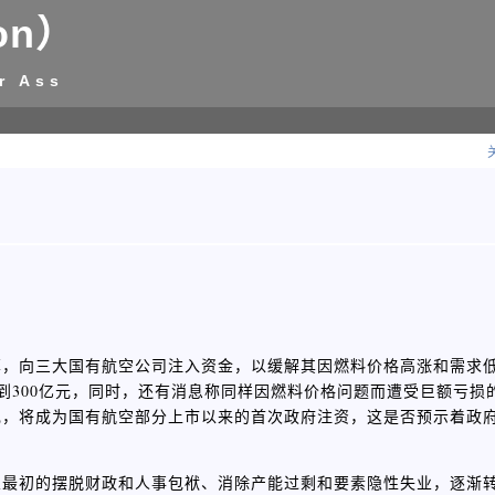
on）
r Ass
算，向三大国有航空公司注入资金，以缓解其因燃料价格高涨和需求
到300亿元，同时，还有消息称同样因燃料价格问题而遭受巨额亏损
现，将成为国有航空部分上市以来的首次政府注资，这是否预示着政
从最初的摆脱财政和人事包袱、消除产能过剩和要素隐性失业，逐渐