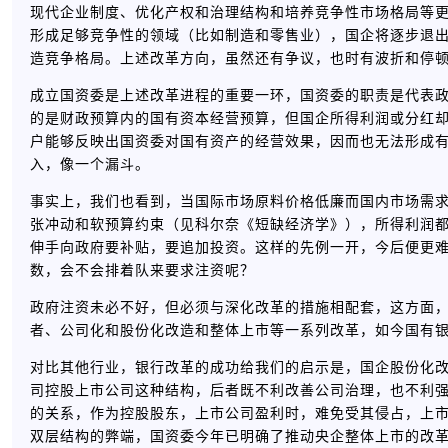
现代企业制度、优化产权和治理结构和培养竞争性市场格局等更
形成足够竞争性的领域（比如制造和零售业），国企将逐步退
造竞争格局。上述改革方向，虽然还有争议，也时有波折和停
成立国资委是上述改革进程的重要一环，国资委的职责是代表
的是财政预算内的国有资本经营预算，但国企所得利润或分红
户能够反映出国资委对国有资产的经营效果，因而也无法形成
入，像一个漏斗。
事实上，我们也看到，当国际市场原料价格低廉而国内市场需
张冲动和软预算约束（见科尔奈《短缺经济学》），所得利润
伸手向政府要补贴，要追加投资。这样的先例一开，今后便更
数，会不会排着队来要求注资呢？
政府注资未必不好，但必须与深化改革的措施相配套，这方面
者、公司化和股份化改造和整体上市等一系列改革，如今国有
对比其他行业，银行改革的成功给我们的启示是，国企股份化
司控股上市公司这种结构，后者既不利改善公司治理，也不利
的关系，作为控股股东，上市公司盈利时，难免受其侵占，上
双层结构的弊端，国资委今年已明确了推动央企整体上市的改