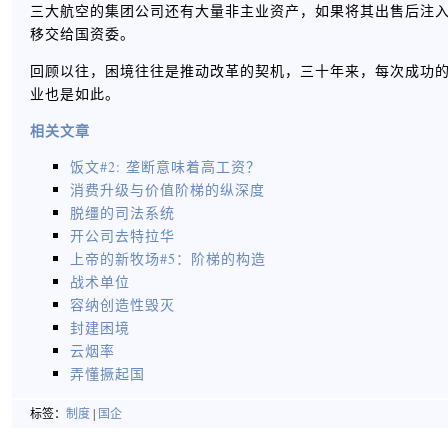
三大航空的集团公司还有大量非主业资产，如果将其出售后注
移交给国资委。
回顾以往，困境往往是推动改革的契机，三十年来，每次成功
业也是如此。
相关文章
饭文#2: 垄断意味着高工资？
消费升级与价值阶梯的纵深度
脱缰的司法系统
开公司去特拉华
上帝的新牧场#5：阶梯的构造
战术单位
容纳创造性毁灭
封建困境
云烟率
弄懂撅起国
标签：
制度
|
国企