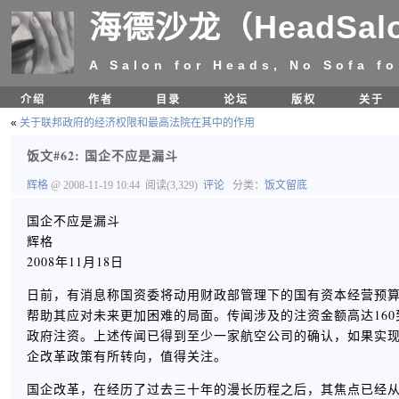
海德沙龙（HeadSal
A Salon for Heads, No Sofa fo
介绍
作者
目录
论坛
版权
关于
«
关于联邦政府的经济权限和最高法院在其中的作用
饭文#62: 国企不应是漏斗
辉格
@ 2008-11-19 10:44
阅读(3,329)
评论
分类：
饭文留底
国企不应是漏斗
辉格
2008年11月18日
日前，有消息称国资委将动用财政部管理下的国有资本经营预
帮助其应对未来更加困难的局面。传闻涉及的注资金额高达160
政府注资。上述传闻已得到至少一家航空公司的确认，如果实
企改革政策有所转向，值得关注。
国企改革，在经历了过去三十年的漫长历程之后，其焦点已经