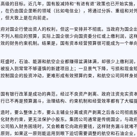
高级的目标。近几年，国有股减持和“有进有退”政策也已开始实施
出，在仍由国企垄断的领域（比如电信业），将通过分拆、重组和对
顿，但大致上是在向前走。
政府对国企行使出资人的权利，但这一安排并不彻底。当政府为国企
却不列入相应的预算，实际上国企很少向国资委分红或上缴利润，这
有效的财务约束机制。结果是，国有资本经营预算很可能成为一个单
求旺盛时，石油、能源和航空企业都赚得盆满钵满，却很少上缴利润
都被投入到常常不够谨慎的新建项目上；一旦景气下降，亏损和现金
难控制国企的投资冲动，更难形成有效预算约束，和航空公司同样身
，国有银行改革是成功的典范，经过不良资产剥离、政府注资充实资
银行已不再是预算漏斗，治理结构、约束机制和经营效率都有了大幅
改造时，要么整体上市，要么主辅业分离或资产剥离之后各公司彻底
强化财务约束，更无法保护小股东。集团公司通常是传统国企，与政
市公司陷入财务困境时，又会赖着它向政府要钱，这样财务漏斗就堵
革原则，如果这一原则能运用到眼下迫切需要调整的航空和石油企业