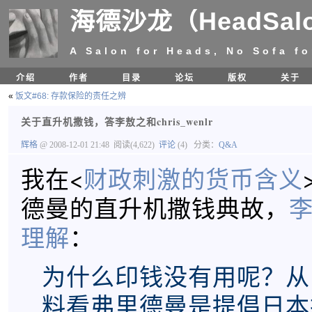
海德沙龙（HeadSal
A Salon for Heads, No Sofa fo
介绍
作者
目录
论坛
版权
关于
«
饭文#68: 存款保险的责任之辨
关于直升机撒钱，答李敖之和chris_wenlr
辉格
@ 2008-12-01 21:48
阅读(4,622)
评论
(4)
分类：
Q&A
我在<
财政刺激的货币含义
德曼的直升机撒钱典故，
理解
：
为什么印钱没有用呢？从
料看弗里德曼是提倡日本