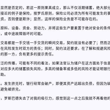
案显然是否定的，若这一原则果真成立，那么不仅活期储蓄，绝大部
最接近的例子是保险，按罗氏原则，保险公司必须为所有可能发生的
投资，否则便是欺诈；显然，这样的保险业务是不可能存在的。
部原料、设备、资金、劳动力，并将这些生产要素置于绝对安全的条
能，或中途故障毁坏的可能。
有交易都是一手交钱一手交货的瞬间交易，契约就没有必要了；然而
确在风险发生时双方的责任；同时，契约法还要求，在了解和规避风
位的那一方，负有更多的提示责任。
广泛的传播，可能有不同的看法，如果法官认为储户在这方面处于信
别对应多大的储蓄损失风险，多高的储备率或多低的风险才能证明银
帮助。
益。发生挤兑时，银行经常会破产，即便其资产远超出负债，但因为
机避免被挤兑。
持，罗斯巴德失去了对我的吸引力，感觉到这一点之后我就不再看他