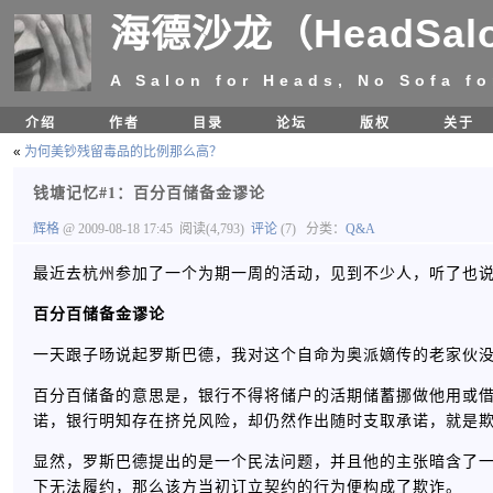
海德沙龙（HeadSal
A Salon for Heads, No Sofa fo
介绍
作者
目录
论坛
版权
关于
«
为何美钞残留毒品的比例那么高？
钱塘记忆#1：百分百储备金谬论
辉格
@ 2009-08-18 17:45
阅读(4,793)
评论
(7)
分类：
Q&A
最近去杭州参加了一个为期一周的活动，见到不少人，听了也
百分百储备金谬论
一天跟子旸说起罗斯巴德，我对这个自命为奥派嫡传的老家伙
百分百储备的意思是，银行不得将储户的活期储蓄挪做他用或借
诺，银行明知存在挤兑风险，却仍然作出随时支取承诺，就是
显然，罗斯巴德提出的是一个民法问题，并且他的主张暗含了
下无法履约，那么该方当初订立契约的行为便构成了欺诈。