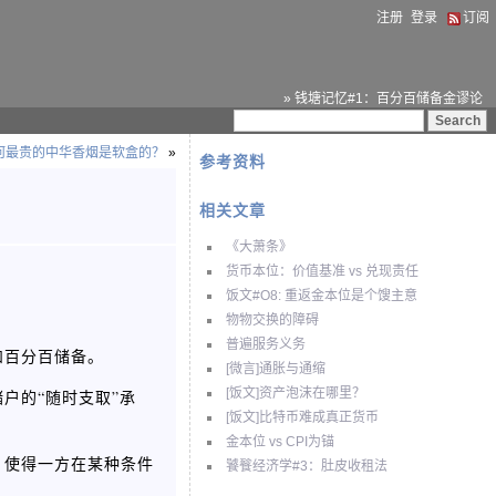
注册
登录
订阅
» 钱塘记忆#1：百分百储备金谬论
何最贵的中华香烟是软盒的？
»
参考资料
相关文章
《大萧条》
货币本位：价值基准 vs 兑现责任
饭文#O8: 重返金本位是个馊主意
物物交换的障碍
普遍服务义务
和百分百储备。
[微言]通胀与通缩
[饭文]资产泡沫在哪里？
户的“随时支取”承
[饭文]比特币难成真正货币
金本位 vs CPI为锚
，使得一方在某种条件
饕餮经济学#3：肚皮收租法