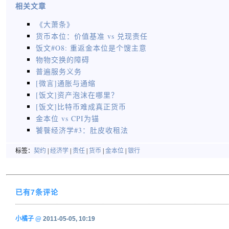
相关文章
《大萧条》
货币本位：价值基准 vs 兑现责任
饭文#O8: 重返金本位是个馊主意
物物交换的障碍
普遍服务义务
[微言]通胀与通缩
[饭文]资产泡沫在哪里？
[饭文]比特币难成真正货币
金本位 vs CPI为锚
饕餮经济学#3：肚皮收租法
标签：
契约
|
经济学
|
责任
|
货币
|
金本位
|
银行
已有7条评论
小橘子
@
2011-05-05, 10:19