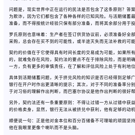
问题是，现实世界中正在运行的民法是否包含了这条原则？答
为欺诈，因为它们都包含了各种各样的已知风险。与活期储蓄
准备，而不得按统计经验只保有部分准备，而将其余部分用于
罗氏原则也意味着：生产者在签订供货协议前，必须准备好全
采购，总会存在买不到的可能性，或半途灭失而无法补救的可
契约的价值在于它使得具有时间长度的交易成为可能，如果所
的，就难免存在风险，契约法的要点不在于排除风险，而是明
一方，负有更多的审慎责任，在了解和评估风险上处于有利地
具体到活期储蓄问题，关于挤兑风险的知识是否已经得到足够
银行在开户时作出更清晰的提示；其次，对于不同的准备率分
于对习俗的理解作出判断，而巴塞尔协议是他作出判断的很好
另外，契约法还有一条重要原则：不得让过错一方从过错中获
的价格卖身，显然，银行无法从被挤兑中获利，他有足够的动
顺便说一句：正是他对金本位和百分百储备不可理喻的顽固坚
他在我眼里更像个喇叭而不是头脑。