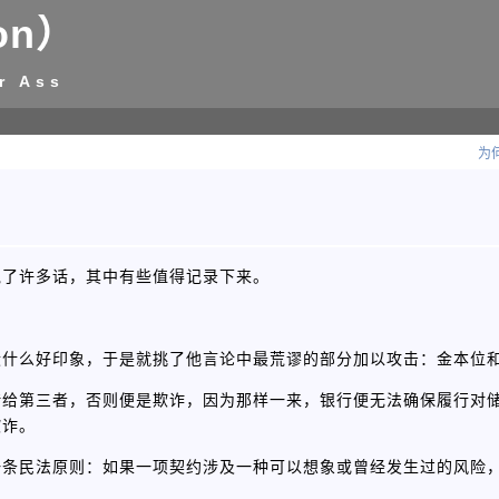
on）
r Ass
为
说了许多话，其中有些值得记录下来。
没什么好印象，于是就挑了他言论中最荒谬的部分加以攻击：金本位
给第三者，否则便是欺诈，因为那样一来，银行便无法确保履行对储
欺诈。
一条民法原则：如果一项契约涉及一种可以想象或曾经发生过的风险