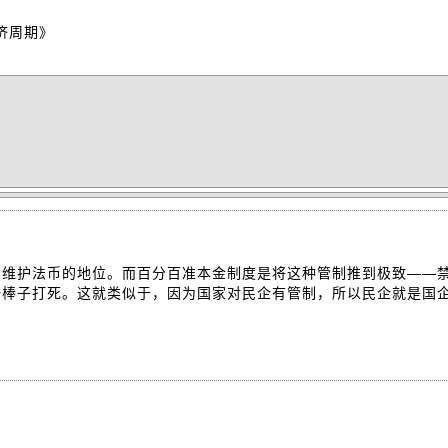
济周期》
了维护法币的地位。而百分百准本金制度是将这种管制推到极致——
一棒子打死。这就类似于，因为国家对民企有管制，所以民企就是国